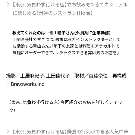
【東京、気負わず行ける店】立ち飲みもできてカジュアル
に楽しめる！渋谷のレストラン【Hone】
教えてくれたのは…青山絵子さん（外資系IT企業勤務）
IT関連会社で働きつつ、週末はヨガインストラクターとして
も活動する青山さん。「年下の友達とは料理をアラカルトで
気軽にオーダーできて、リラックスできる雰囲気のお店を」
撮影／土居麻紀子、上田佳代子 取材／首藤奈穂 再構成
／Bravoworks.Inc
【東京、気負わず行ける店】今回紹介のお店を詳しくチェッ
ク！
【東京、気負わず行ける店】鎌倉の行列ができる人気中華