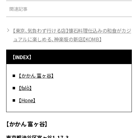
関連記事
【東京、気負わず行ける店】懐石料理仕込みの和食がカジ
ュアルに楽しめる、神楽坂の新店【KOMB】
【INDEX】
【かかん 富ヶ谷】
【falò】
【Hone】
【かかん 富ヶ谷】
東京都渋谷区富ヶ谷1-17-3