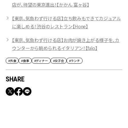
店が、待望の東京進出！【かかん 富ヶ谷】
【東京、気負わず行ける店】立ち飲みもできてカジュアル
に楽しめる！渋谷のレストラン【Hone】
【東京、気負わず行ける店】お肉が焼き上がる様子を、カ
ウンターから眺められるイタリアン！【falo】
#外食
#食事
#ディナー
#女子会
#ランチ
SHARE