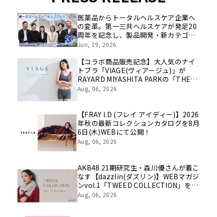
医薬品からトータルヘルスケア企業へ
の変革。第一三共ヘルスケアが発足20
周年を記念し、製品開発・新カテゴリ
挑戦の舞台や旧社統合時のエピソード
Jun, 19, 2026
を社員の想いとともに振り返る特別映
像を公開！
【コラボ商品販売記念】大人気のナイ
トブラ「VIAGE(ヴィアージュ)」が
RAYARD MIYASHITA PARKの「THE
[ ] STORE」で期間限定POPUP
Aug, 06, 2026
SHOPを開催！
【FRAY I.D (フレイ アイディー)】2026
年秋の最新コレクションカタログを8月
6日(木)WEBにて公開！
Aug, 06, 2026
AKB48 21期研究生・森川優さんが着こ
なす【dazzlin(ダズリン)】WEBマガジ
ンvol.1「TWEED COLLECTION」を8
月6日(木)に公開。
Aug, 06, 2026