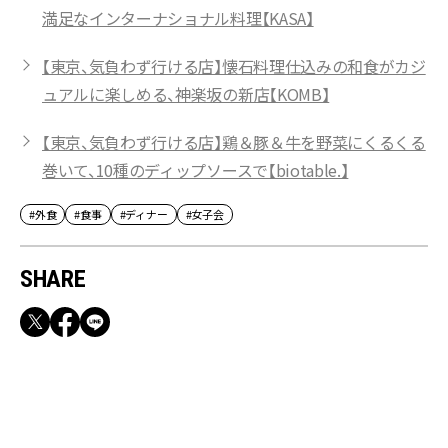
満足なインターナショナル料理【KASA】
【東京、気負わず行ける店】懐石料理仕込みの和食がカジ
ュアルに楽しめる、神楽坂の新店【KOMB】
【東京、気負わず行ける店】鶏＆豚＆牛を野菜にくるくる
巻いて、10種のディップソースで【biotable.】
#外食
#食事
#ディナー
#女子会
SHARE