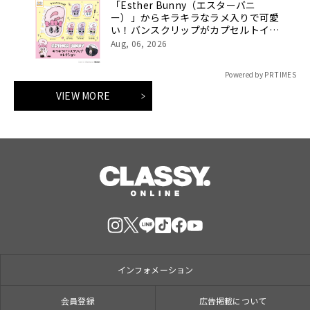
「Esther Bunny（エスターバニ
ー）」からキラキラなラメ入りで可愛
い！バンスクリップがカプセルトイに
登場！
Aug, 06, 2026
Powered by PR TIMES
VIEW MORE
インフォメーション
会員登録
広告掲載について