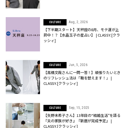
Aug, 2, 2026
CULTURE
【下半期スタート】天秤座の8月、モテ運が上
昇中！？【水晶玉子の星占い】 | CLASSY.[クラ
ッシィ]
Jun, 5, 2026
CULTURE
【高橋文哉さんに一問一答！】頑張りたいとき
のリフレッシュ法は「鞄を替えます！」 |
CLASSY.[クラッシィ]
Sep, 15, 2025
CULTURE
【矢野未希子さん】13年目の“結婚生活”を語る
『夫の家族が好き』『新居が完成予定』 |
CLASSY.[クラッシィ]