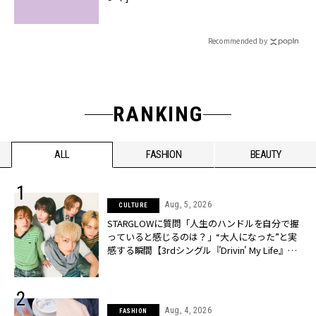
Recommended by
RANKING
ALL
FASHION
BEAUTY
Aug, 5, 2026
CULTURE
STARGLOWに質問「人生のハンドルを自分で握
っていると感じるのは？」“大️人になった”と実
感する瞬間【3rdシングル『Drivin' My Life』発
売】 | CLASSY.[クラッシィ]
Aug, 4, 2026
FASHION