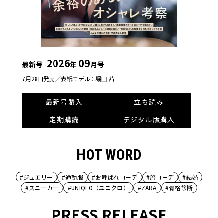
2026
09
最新号
年
月号
7月28日発売／
表紙モデル：堀田 茜
最新号購入
立ち読み
定期購読
デジタル版購入
HOT WORD
#ジュエリー
#通勤服
#お呼ばれコーデ
#旅コーデ
#結婚
#スニーカー
#UNIQLO（ユニクロ）
#ZARA
#骨格診断
PRESS RELEASE