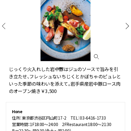
る
じっくり火入れした岩中豚はジュのソースで旨みを引
時
き立たせ、フレッシュないちじくとかぼちゃのピュレと
いった季節の味わいを添えて。岩手県産岩中豚ロース肉
のオーブン焼き￥3,500
Hone
住所：東京都渋谷区円山町17-2 TEL：03-6416-1733
営業時間：1F18:00～24:00 2FRestaurant18:00～21:30
Bar21:30～翌0:30（金土～翌1:00）