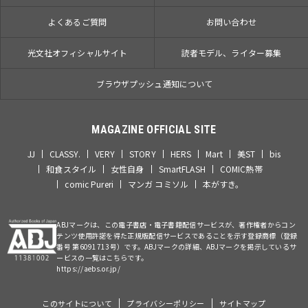
よくあるご質問
お問い合わせ
光文社オフィシャルサイト
読者モデル、ライター募集
ブラウザプッシュ通知について
MAGAZINE OFFICIAL SITE
JJ
CLASSY.
VERY
STORY
HERS
Mart
美ST
bis
和食スタイル
女性自身
SmartFLASH
COMIC熱帯
comic Pureri
マンガ コミソル
本がすき。
ABJマークは、この電子書店・電子書籍配信サービスが、著作権者からコン
テンツ使用許諾を得た正規版配信サービスであることを示す登録商標（登録
番号 第6091713号）です。ABJマークの詳細、ABJマークを掲示しているサ
ービスの一覧はこちらです。
https://aebs.or.jp/
このサイトについて
プライバシーポリシー
サイトマップ