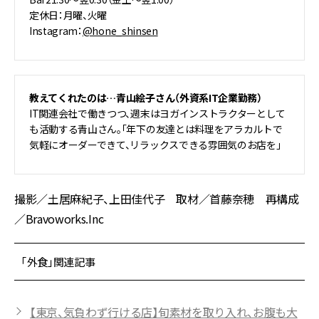
定休日：月曜、火曜
Instagram：
@hone_shinsen
教えてくれたのは…青山絵子さん（外資系IT企業勤務）
IT関連会社で働きつつ、週末はヨガインストラクターとして
も活動する青山さん。「年下の友達とは料理をアラカルトで
気軽にオーダーできて、リラックスできる雰囲気のお店を」
撮影／土居麻紀子、上田佳代子 取材／首藤奈穂 再構成
／Bravoworks.Inc
「外食」関連記事
【東京、気負わず行ける店】旬素材を取り入れ、お腹も大