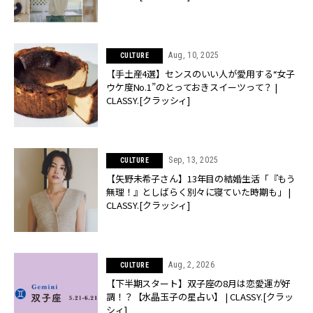
Aug, 10, 2025
CULTURE
【手土産4選】センスのいい人が愛用する“女子
ウケ度No.1”のとっておきスイーツって？ |
CLASSY.[クラッシィ]
Sep, 13, 2025
CULTURE
【矢野未希子さん】13年目の結婚生活「『もう
無理！』としばらく別々に寝ていた時期も」 |
CLASSY.[クラッシィ]
Aug, 2, 2026
CULTURE
【下半期スタート】双子座の8月は恋愛運が好
調！？【水晶玉子の星占い】 | CLASSY.[クラッ
シィ]