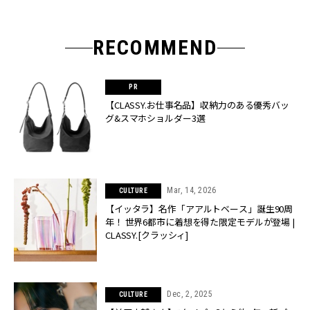
RECOMMEND
【CLASSY.お仕事名品】収納力のある優秀バッ
グ&スマホショルダー3選
Mar, 14, 2026
CULTURE
【イッタラ】名作「アアルトベース」誕生90周
年！ 世界6都市に着想を得た限定モデルが登場 |
CLASSY.[クラッシィ]
Dec, 2, 2025
CULTURE