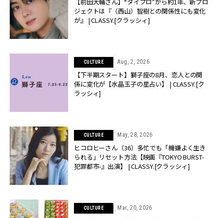
【前田大輔さん】“タイプロ”から約1年、新プロ
ジェクトは『（西山）智樹との関係性にも変化
が』 | CLASSY.[クラッシィ]
Aug, 2, 2026
CULTURE
【下半期スタート】獅子座の8月、恋人との関
係に変化が【水晶玉子の星占い】 | CLASSY.[ク
ラッシィ]
May, 28, 2026
CULTURE
ヒコロヒーさん（36）多忙でも「機嫌よく生き
られる」リセット方法【映画『TOKYO BURST-
犯罪都市-』出演】 | CLASSY.[クラッシィ]
Mar, 20, 2026
CULTURE