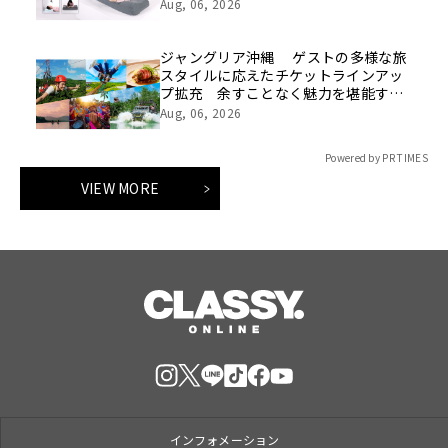
Aug, 06, 2026
ジャングリア沖縄 ゲストの多様な旅
スタイルに応えたチケットラインアッ
プ拡充 余すことなく魅力を堪能する
「ロイヤルチケット」新登場
Aug, 06, 2026
Powered by PR TIMES
VIEW MORE
インフォメーション