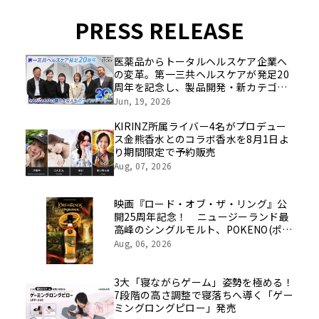
PRESS RELEASE
医薬品からトータルヘルスケア企業へ
の変革。第一三共ヘルスケアが発足20
周年を記念し、製品開発・新カテゴリ
挑戦の舞台や旧社統合時のエピソード
Jun, 19, 2026
を社員の想いとともに振り返る特別映
像を公開！
KIRINZ所属ライバー4名がプロデュー
ス金熊香水とのコラボ香水を8月1日よ
り期間限定で予約販売
Aug, 07, 2026
映画『ロード・オブ・ザ・リング』公
開25周年記念！ ニュージーランド最
高峰のシングルモルト、POKENO(ポケ
ノ)より 数量限定ウイスキー「リング
Aug, 06, 2026
ベアラー」が誕生
3大「寝ながらゲーム」姿勢を極める！
7段階の高さ調整で寝落ちへ導く「ゲー
ミングロングピロー」発売