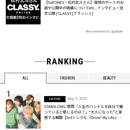
【SixTONES・松村北斗さん】理想のデートのお
店や公開中の映画についてetc...インタビュー全
文公開 | CLASSY.[クラッシィ]
Recommended by
RANKING
ALL
FASHION
BEAUTY
Aug, 5, 2026
CULTURE
STARGLOWに質問「人生のハンドルを自分で握
っていると感じるのは？」“大️人になった”と実
感する瞬間【3rdシングル『Drivin' My Life』発
売】 | CLASSY.[クラッシィ]