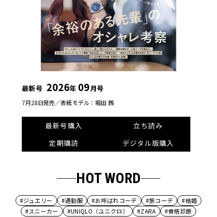
2026
09
最新号
年
月号
7月28日発売／
表紙モデル：堀田 茜
最新号購入
立ち読み
定期購読
デジタル版購入
HOT WORD
#ジュエリー
#通勤服
#お呼ばれコーデ
#旅コーデ
#結婚
#スニーカー
#UNIQLO（ユニクロ）
#ZARA
#骨格診断