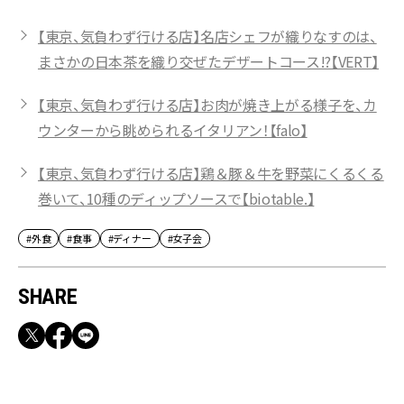
【東京、気負わず行ける店】名店シェフが織りなすのは、
まさかの日本茶を織り交ぜたデザートコース!?【VERT】
【東京、気負わず行ける店】お肉が焼き上がる様子を、カ
ウンターから眺められるイタリアン！【falo】
【東京、気負わず行ける店】鶏＆豚＆牛を野菜にくるくる
巻いて、10種のディップソースで【biotable.】
#外食
#食事
#ディナー
#女子会
SHARE