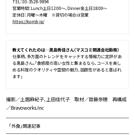
TEL：03-3528-9894
営業時間：Lunch土日12:00～、Dinner金土日18:00～
定休日：月曜～木曜 ※貸切の場合は営業
https://komb.jp/
教えてくれたのは…黒島秀佳さん（マスコミ関連会社勤務）
仕事柄、多方面のトレンドをキャッチする情報力に定評があ
る黒島さん。「食感度の高い女性と集まるなら、コースを楽し
める料理のクオリティや空間の魅力、話題性があると喜ばれ
ます」
撮影／土居麻紀子、上田佳代子 取材／首藤奈穂 再構成
／Bravoworks.Inc
「外食」関連記事