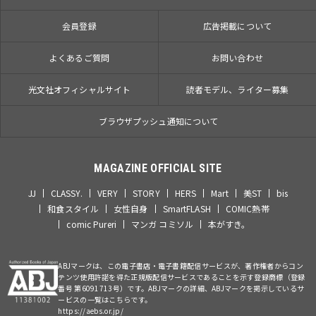
会員登録
広告掲載について
よくあるご質問
お問い合わせ
光文社オフィシャルサイト
読者モデル、ライター募集
ブラウザプッシュ通知について
MAGAZINE OFFICIAL SITE
JJ
CLASSY.
VERY
STORY
HERS
Mart
美ST
bis
和食スタイル
女性自身
SmartFLASH
COMIC熱帯
comic Pureri
マンガ コミソル
本がすき。
ABJマークは、この電子書店・電子書籍配信サービスが、著作権者からコン
テンツ使用許諾を得た正規版配信サービスであることを示す登録商標（登録
番号 第6091713号）です。ABJマークの詳細、ABJマークを掲示しているサ
ービスの一覧はこちらです。
https://aebs.or.jp/