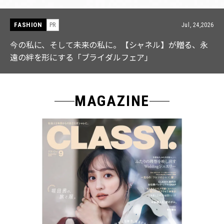
FASHION
PR
Jul, 15,2026
【ICB】人気インフルエンサーと共同制作! 週5で着たく
なる「名品ブラウス」２選
MAGAZINE