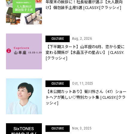
年度末の挨拶に！社長秘書が選ぶ【大人数向
け】個包装手土産5選 | CLASSY.[クラッシィ]
Aug, 2, 2026
CULTURE
【下半期スタート】山羊座の8月、恋から愛に
変わる関係が【水晶玉子の星占い】 | CLASSY.
[クラッシィ]
Oct, 11, 2025
CULTURE
【未公開カットあり】菊川怜さん（47）ショー
トヘアが美しい♡特別カット集 | CLASSY.[クラ
ッシィ]
Nov, 3, 2025
CULTURE