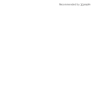
Recommended by
ダイナミックにカットしたアイスバーグレタス、スティルトンチ
ラダ。