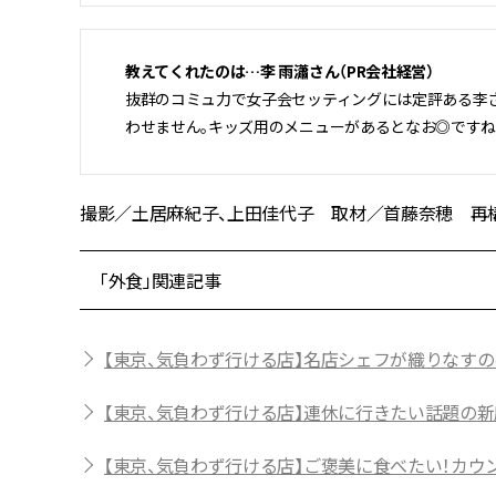
教えてくれたのは…李 雨瀟さん（PR会社経営）
抜群のコミュ力で女子会セッティングには定評ある李
わせません。キッズ用のメニューがあるとなお◎ですね
撮影／土居麻紀子、上田佳代子 取材／首藤奈穂 再構成／Br
「外食」関連記事
【東京、気負わず行ける店】名店シェフが織りなすのは
【東京、気負わず行ける店】連休に行きたい話題の新
【東京、気負わず行ける店】ご褒美に食べたい！カウン