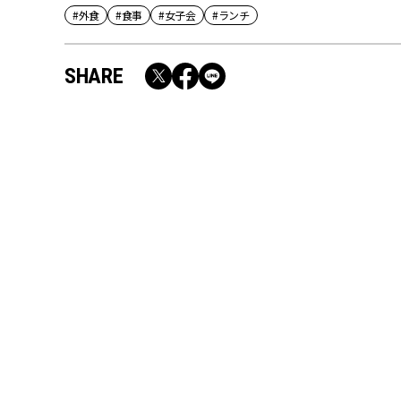
#外食
#食事
#女子会
#ランチ
SHARE
RECOMMEND