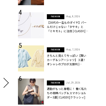
シィ]
 17, 2026
Aug, 8, 2026
FASHION
ラグジュアリ
【30代の一生ものダイヤ】パー
ルな『ブライ
ルだけじゃない「タサキ」と
| CLASSY.
「ミキモト」に注目 | CLASSY.[ク
ラッシィ]
 27, 2026
Aug, 7, 2026
FASHION
届のプレゼン
きちんと見えて今っぽい【賢い
だけの指輪が
カーデ＆シアーシャツ】３選！
フェアを開
オシャレのプロが太鼓判 |
クラッシィ]
CLASSY.[クラッシィ]
 18, 2025
Jul, 29, 2026
FASHION
ティエ人気リ
通勤がもっと身軽に！ 働く私た
ニティetc.
ちの相棒バッグ＆スマホショル
選ぶ人増えて
ダー3選 | CLASSY.[クラッシィ]
[クラッシィ]