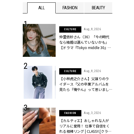
WEDDING
ALL
FASHION
BEAUTY
WEDDIN
 30, 2026
Aug, 8, 2026
CULTURE
リー】1つでも
仲里依紗さん（36）「今の時代
ポメラートの
なら結婚は選んでいないかも」
シリーズに注
【ドラマ『Tokyo middle 30』イ
ッシィ]
ンタビュー】 | CLASSY.[クラッシ
ィ]
 16, 2026
Aug, 8, 2026
CULTURE
はアリ？お呼
【小林虎之介さん】父譲りのラ
コーデ＆マナ
イダース「父の卒業アルバムを
Y.[クラッシィ]
見たら『俺やん』って思いまし
た（笑）」 | CLASSY.[クラッシ
ィ]
 13, 2025
Aug, 3, 2026
FASHION
ブランドのリ
【カルティエ】おしゃれな人が
0代カップルの
リアルに愛用！ 仕事で自信をく
SSY.[クラッシ
れる相棒リング | CLASSY.[クラッ