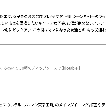
BEAUTY
悩ます、女子会のお店選び。料理や空間、利用シーンを相手のライ
味しいものを満喫したいキャリア女子会、お酒が飲めないノンア
Aug, 8, 2026
Jun,
BEAUTY
WEDDING
ーン別にピックアップ！今回は
ママになった友達との「キッズ連れ
【エルメス】初の本格リップケ
【一生ものジュエ
アコレクション誕生！憧れのア
存在感が際立つ！
イテムで唇をもっと美しく |
「トゥギャザー」
CLASSY.[クラッシィ]
目 | CLASSY.[クラ
Aug, 7, 2026
Feb,
BEAUTY
WEDDING
【UV下地】酷暑に頼れる！
結婚式に黒ドレス
いて、10種のディップソースで【biotable.】
2,000円台〜3,000円台の名品3選
ばれで失敗しない
｜30代美容ライターが正直レビ
ーを解説 | CLASS
ュー | CLASSY.[クラッシィ]
Aug, 8, 2026
Aug,
BEAUTY
WEDDING
“盛りすぎない”がトレンド！
【結婚指輪】人気
【最旬マスカラ4選】さりげない
ング22選｜20〜3
セスのホテル「プルマン東京田町」のメインダイニング。個室やテ
ボリュームと絶妙カラー |
エピソードも | CLA