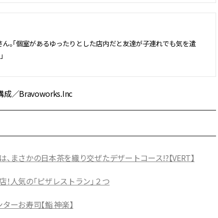
さん。「個室があるゆったりとした店内だと友達が子連れでも気を遣
」
avoworks.Inc
、まさかの日本茶を織り交ぜたデザートコース!?【VERT】
店！人気の「ピザレストラン」２つ
ターお寿司【鮨 神楽】