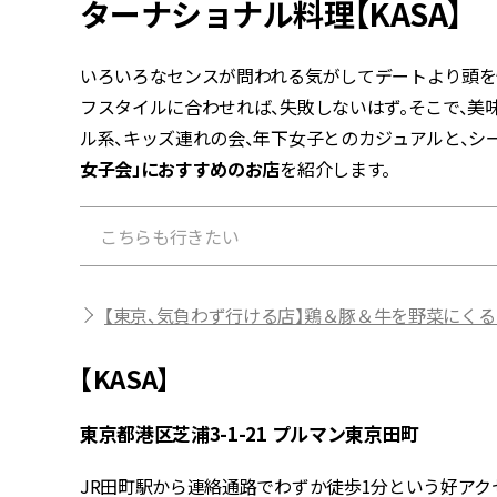
ターナショナル料理【KASA】
いろいろなセンスが問われる気がしてデートより頭を
フスタイルに合わせれば、失敗しないはず。そこで、美
ル系、キッズ連れの会、年下女子とのカジュアルと、シ
女子会」におすすめのお店
を紹介します。
こちらも行きたい
【東京、気負わず行ける店】鶏＆豚＆牛を野菜にくるくる巻
【KASA】
東京都港区芝浦3-1-21 プルマン東京田町
JR田町駅から連絡通路でわずか徒歩1分という好アク