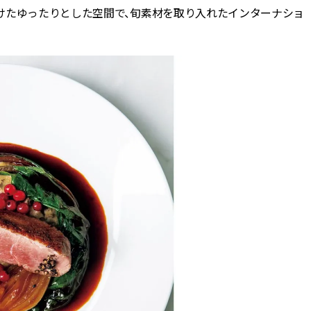
CLASSY.[クラッシィ]
ィ]
けたゆったりとした空間で、旬素材を取り入れたインターナショ
Sep, 25, 2025
Mar,
BEAUTY
WEDDING
マルジェラの“レプリカ”に新作
【10万円台から】
も！注目度急上昇の『フレグラ
ーでよりパーソナ
ンス』５選 | CLASSY.[クラッシ
ダルジュエリー』４選 
ィ]
[クラッシィ]
Aug, 5, 2026
Jul,
BEAUTY
WEDDING
忙しい毎日に「うるおいター
【ブルガリの婚姻
ボ」を。新【SOFINA BASIC＋】
トも】世界に一つ
のお手入れでうるおってなめら
作れるブライダル
かな肌を目指す | CLASSY.[クラッ
催！ | CLASSY.[
シィ]
Aug, 8, 2026
Aug,
BEAUTY
WEDDING
【シャネル】「ココ マドモアゼ
20万円台〜【カル
ル クラッシュ アプソリュ」の限
ング４選】ラブ、トリ
定カフェが登場！世界観に没入
を『マリッジ』に
できる体験型イベントが開催 |
ます！ | CLASSY.
CLASSY.[クラッシィ]