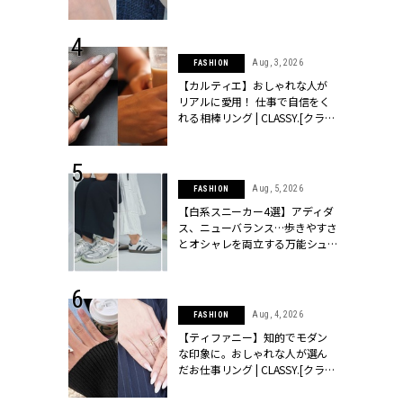
ッシィ]
CLASSY.[クラッシィ]
 24, 2025
Aug, 3, 2026
FASHION
れバッグ最新
【カルティエ】おしゃれな人が
プラダetc.
リアルに愛用！ 仕事で自信をく
力あり」が条
れる相棒リング | CLASSY.[クラッ
クラッシィ]
シィ]
 28, 2026
Aug, 5, 2026
FASHION
結婚指輪は“結
【白系スニーカー4選】アディダ
最愛リングが大
ス、ニューバランス…歩きやすさ
クラッシィ]
とオシャレを両立する万能シュ
ーズ | CLASSY.[クラッシィ]
 24, 2026
Aug, 4, 2026
FASHION
方３選】結婚
【ティファニー】知的でモダン
“シンプル黒ワ
な印象に。おしゃれな人が選ん
フ』で盛るのが
だお仕事リング | CLASSY.[クラッ
[クラッシィ]
シィ]