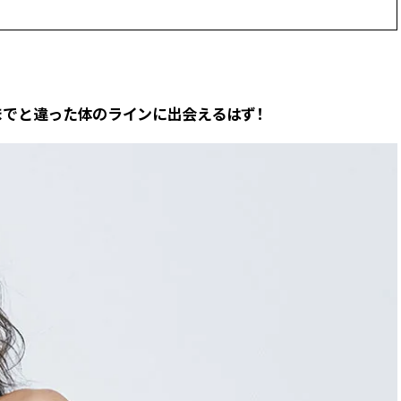
ラッシィ]
目 | CLASSY.[クラ
Aug, 5, 2026
Dec,
BEAUTY
WEDDING
忙しい毎日に「うるおいター
【結婚式のお呼ば
ボ」を。新【SOFINA BASIC＋】
事情】アンテプリマ、
までと違った体のラインに出会えるはず！
のお手入れでうるおってなめら
「小さくても収納
かな肌を目指す | CLASSY.[クラッ
件！ | CLASSY.[
シィ]
Aug, 4, 2026
Mar,
BEAUTY
WEDDING
【猛暑ダメージ】はまずリセッ
【ティファニー】
ト！30代の夏枯れ肌を救う「先
び目”モチーフの
回りエイジングケア」美容液3選
本命 | CLASSY.[
| CLASSY.[クラッシィ]
Jul, 13, 2026
Mar,
BEAUTY
WEDDING
朝の“寝ぐせ直し”はもういらな
【トレンドの巻き
い！夜に仕込む「ヘアケア家
式ゲスト服の鉄板
電」3選 | CLASSY.[クラッシィ]
ンピ”は『スカー
正解！ | CLASSY.