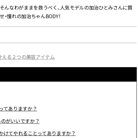
。そんなわがままを救うべく、人気モデルの加治ひとみさんに質
BEAUTY
・憧れの加治ちゃんBODY！
Aug, 5, 2026
Feb,
BEAUTY
WEDDING
ユニクロ名品も！日焼け対策ガ
結婚式に黒ドレス
チ勢の「ないと無理」なアイテ
ばれで失敗しない
ムハック7選 | CLASSY.[クラッシ
ーを解説 | CLASS
ィ]
叶える２つの美容アイテム
Aug, 6, 2026
Aug,
BEAUTY
WEDDING
【ヘアアクセ6選】手抜きに見え
【結婚指輪】人気
ない！アラサーのまとめ髪が垢
ング22選｜20〜3
抜ける「即戦力アクセ」たち |
エピソードも | CLA
CLASSY.[クラッシィ]
ィ]
ピってありますか？
Nov, 17, 2025
Jun,
BEAUTY
WEDDING
ものがいいですか？
【落ちない名品リップ10選】塗
【一生ものジュエ
り直しできない・皮むけしやす
存在感が際立つ！
をかけてやれることってありますか？
いetc.悩みをクリア | CLASSY.[ク
「トゥギャザー」