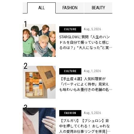
WEDDING
ALL
FASHION
BEAUTY
WEDDIN
 16, 2026
Aug, 5, 2026
CULTURE
はアリ？お呼
STARGLOWに質問「人生のハン
コーデ＆マナ
ドルを自分で握っていると感じ
Y.[クラッシィ]
るのは？」“大️人になった”と実
感する瞬間【3rdシングル
『Drivin' My Life』発売】 |
CLASSY.[クラッシィ]
 13, 2025
Aug, 1, 2026
CULTURE
ブランドのリ
【手土産４選】人気料理家が
0代カップルの
「パーティによく持参」見栄え
SSY.[クラッシ
も味わいもお墨付きの老舗の名
物とは？ | CLASSY.[クラッシィ]
 30, 2026
Aug, 5, 2026
FASHION
リー】1つでも
【ブルガリ】【ブシュロン】背
ポメラートの
中を押してくれる！ おしゃれな
シリーズに注
人の愛用お仕事リングを拝見 |