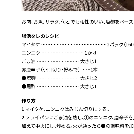
お肉、お魚、サラダ、何とでも相性のいい、塩麹をベー
腸活タレのレシピ
マイタケ ……………………………………2パック（160
ニンニク ……………………… 1かけ
ごま油 ……………………… 大さじ1
赤唐辛子（小口切り・好みで） ……1本
●塩麹 ……………………… 大さじ2
●黒酢 ……………………… 大さじ1
作り方
1
マイタケ、ニンニクはみじん切りにする。
2
フライパンにごま油を熱し、①のニンニク、唐辛子を
加えて中火にし、炒める。火が通ったら●の調味料を加