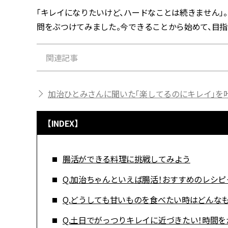
「キレイになりたいけど、ハードなことは続きません」
問をぶつけてみました。今できることから始めて、目指せ
関連記事
加治ひとみさんに聞いた「楽してるのにキレイ」を
【INDEX】
腸活ができる料理に挑戦してみよう
Q.加治ちゃんといえば腸活！おすすめのレシ
Q.どうしても甘いものを食べたい時はどんな
Q.土日でがっつりキレイに近づきたい！時間