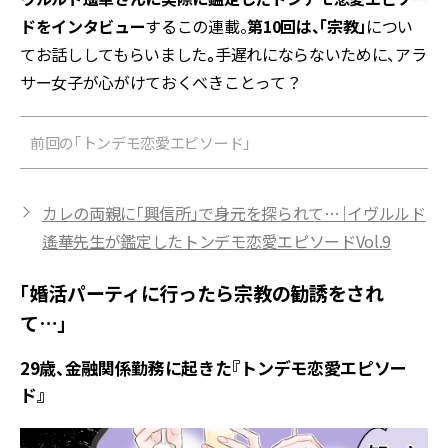
ドをインタビュー
するこの連載。
第10回は、「宗教」
につい
てお話ししてもらいました
。
手遅れにならないために、アラ
サー女子が心がけておくべきことって？
前回の「トンデモ恋愛エピソード」
カレの両親に「興信所」で身元を探られて…｜イヴルルド
遙華先生が鑑定したトンデモ恋愛エピソードVol.9
「婚活パーティに行ったら宗教の勧誘をされ
て…」
29歳、金融関係勤務に起きた『トンデモ恋愛エピソー
ド』