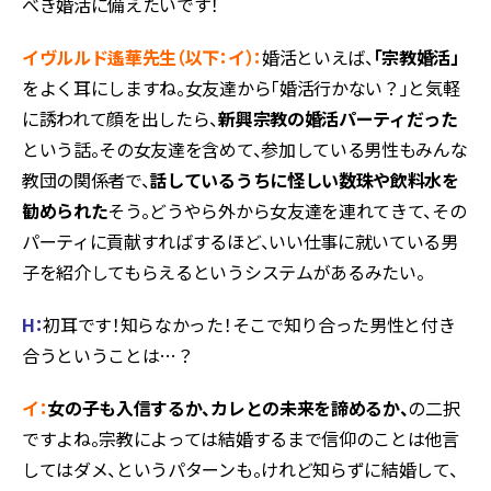
べき婚活に備えたいです！
イヴルルド遙華先生（以下：イ
）：
婚活といえば、
「宗教婚活」
をよく耳にしますね。女友達から「婚活行かない？」と気軽
に誘われて顔を出したら、
新興宗教の婚活パーティだった
という話。その女友達を含めて、参加している男性もみんな
教団の関係者で、
話しているうちに怪しい数珠や飲料水を
勧められた
そう。どうやら外から女友達を連れてきて、その
パーティに貢献すればするほど、いい仕事に就いている男
子を紹介してもらえるというシステムがあるみたい。
H
：
初耳です！知らなかった！そこで知り合った男性と付き
合うということは…？
イ：
女の子も入信するか、カレとの未来を諦めるか、
の二択
ですよね。宗教によっては結婚するまで信仰のことは他言
してはダメ、というパターンも。けれど知らずに結婚して、