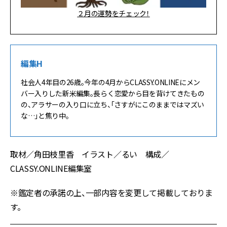
２月の運勢をチェック！
編集H
社会人4年目の26歳。今年の4月からCLASSY.ONLINEにメン
バー入りした新米編集。長らく恋愛から目を背けてきたもの
の、アラサーの入り口に立ち、「さすがにこのままではマズい
な…」と焦り中。
取材／角田枝里香 イラスト／るい 構成／
CLASSY.ONLINE編集室
※鑑定者の承諾の上、一部内容を変更して掲載しておりま
す。