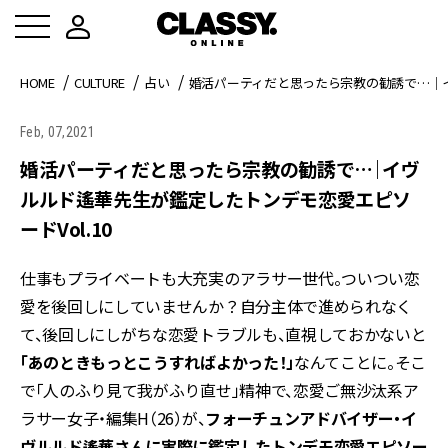
HOME
CULTURE
占い
婚活パーティだと思ったら宗教の勧誘で…｜イ
Feb, 07,2021
婚活パーティだと思ったら宗教の勧誘で…｜イヴ
ルルド遙華先生が鑑定したトンデモ恋愛エピソ
ードVol.10
仕事もプライベートも大充実のアラサー世代。ついつい恋
愛を後回しにしていませんか？自分主体で進められなく
て、後回しにしがちな恋愛トラブルも、直視しておかないと
「あのときもっとこうすればよかった！」
なんてことに。そこ
で「人のふり見て我がふり直せ」精神で、恋愛ご無沙汰系ア
ラサー女子・編集H（26）が、
フォーチュンアドバイザー・イ
ヴルルド遙華さんに実際に鑑定したトンデモ恋愛エピソー