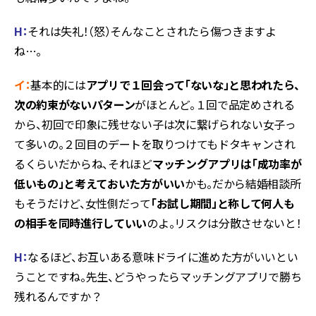
H
：
それは失礼！（怒）そんなことされたら傷つきますよ
ね…。
イ：
基本的には
アプリで１回会って「ないな」と思われたら、
次の約束がないパターン
がほとんど。１回で品定めされる
から、初回で印象に残せない子は次に繋げられない女子っ
て多いの。２回目のデートを取りつけてもドタキャンされ
るくらいだからね、それほど
マッチングアプリは「成功率が
低いもの」と考えておいた方がいい
かも。だから結婚相談所
もそうだけど、女性側だって
「お試し期間」と称して何人も
の相手を同時進行していい
のよ。リスクは分散させないと！
H
：
なるほど、お互いある意味ドライに進めた方がいいとい
うことですね。先生、どうやったらマッチングアプリで勝ち
残れるんですか？