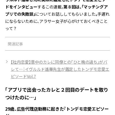
ドをインタビュー
するこの連載。
第８回は、「マッチングア
プリでの失敗談」
についてお話ししてもらいました
。
手遅れ
にならないために、アラサー女子が心がけておくべきこと
って？
関連記事
【社内恋愛】意中のカレに同僚との「ひと晩の過ち」がバ
レて…｜イヴルルド遙華先生が鑑定したトンデモ恋愛エ
ピソードVol.7
「アプリで出会ったカレと２回目のデートを取り
つけたのに…」
29歳、広告代理店勤務に起きた『トンデモ恋愛エピソー