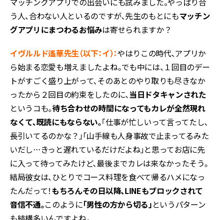
マッチングアプリでの出会いにも試みました。やっぱり合
う人、合わない人といるのですが、先生のもとにも
マッチン
グアプリにまつわるお悩み
は寄せられますか？
イヴルルド遙華先生（以下：イ
）：
やはりこの時代、アプリか
ら始まる恋愛も増えましたよね。でも中には、１回目のデー
トがすごく盛り上がって、そのあとのやり取りも尽きなか
ったから２回目の約束をしたのに、
当日ドタキャンされた
というコも。
待ち合わせの時間になってもカレが全然現れ
なくて、既読にもならない。
「仕事が忙しいって言ってたし、
長引いてるのかな？」「山手線も人身事故で止まってるみた
いだし…きっと遅れているだけだよね」と思ってお店に先
に入って待ってみたけど、最後までカレは来なかったそう。
結局彼女は、ひとりでコース料理を食べて帰るハメになっ
たんだって！
もちろんその日以降、LINEもブロックされて
音信不通。
このように
「男性の方から切る」
というパターン
も結構多いんですよね。