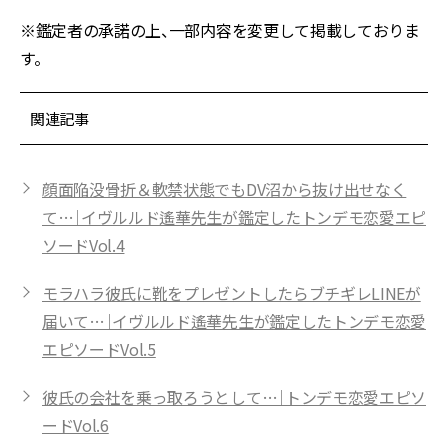
※鑑定者の承諾の上、一部内容を変更して掲載しておりま
す。
関連記事
顔面陥没骨折＆軟禁状態でもDV沼から抜け出せなく
て…｜イヴルルド遙華先生が鑑定したトンデモ恋愛エピ
ソードVol.4
モラハラ彼氏に靴をプレゼントしたらブチギレLINEが
届いて…｜イヴルルド遙華先生が鑑定したトンデモ恋愛
エピソードVol.5
彼氏の会社を乗っ取ろうとして…｜トンデモ恋愛エピソ
ードVol.6