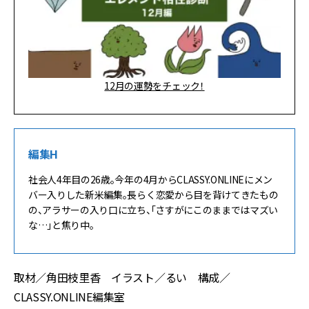
12月の運勢をチェック！
編集H
社会人4年目の26歳。今年の4月からCLASSY.ONLINEにメン
バー入りした新米編集。長らく恋愛から目を背けてきたもの
の、アラサーの入り口に立ち、「さすがにこのままではマズい
な…」と焦り中。
取材／角田枝里香 イラスト／るい 構成／
CLASSY.ONLINE編集室