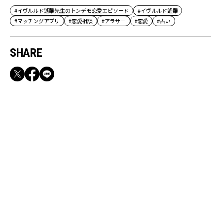
#イヴルルド遙華先生のトンデモ恋愛エピソード
#イヴルルド遙華
#マッチングアプリ
#恋愛相談
#アラサー
#恋愛
#占い
SHARE
RECOMMEND
満員電車も外回りも快適！身軽になれるバッグ
＆スマホショルダー3選