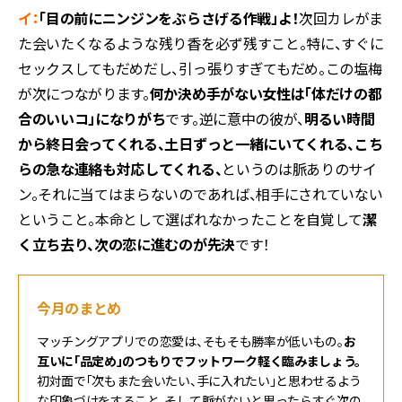
イ：
「目の前にニンジンをぶらさげる作戦」よ！
次回カレがま
た会いたくなるような残り香を必ず残すこと。特に、すぐに
セックスしてもだめだし、引っ張りすぎてもだめ。この塩梅
が次につながります。
何か決め手がない女性は「体だけの都
合のいいコ」になりがち
です。逆に意中の彼が、
明るい時間
から終日会ってくれる、土日ずっと一緒にいてくれる、こち
らの急な連絡も対応してくれる、
というのは脈ありのサイ
ン。それに当てはまらないのであれば、相手にされていない
ということ。本命として選ばれなかったことを自覚して
潔
く立ち去り、次の恋に進むのが先決
です！
今月のまとめ
マッチングアプリでの恋愛は、そもそも勝率が低いもの。
お
互いに「品定め」のつもりでフットワーク軽く臨みましょう。
初対面で「次もまた会いたい、手に入れたい」と思わせるよう
な印象づけをすること、そして脈がないと思ったらすぐ次の