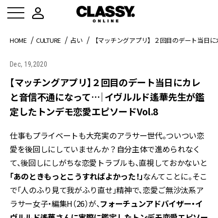
HOME
CULTURE
占い
【マッチングアプリ】２回目のデート当日にカ
Dec, 19,2020
【マッチングアプリ】２回目のデート当日にカレ
と音信不通になって…｜イヴルルド遙華先生が鑑
定したトンデモ恋愛エピソードVol.8
仕事もプライベートも大充実のアラサー世代。ついつい恋
愛を後回しにしていませんか？自分主体で進められなく
て、後回しにしがちな恋愛トラブルも、直視しておかないと
「あのときもっとこうすればよかった！」
なんてことに。そこ
で「人のふり見て我がふり直せ」精神で、恋愛ご無沙汰系ア
ラサー女子・編集H（26）が、
フォーチュンアドバイザー・イ
ヴルルド遙華さんに実際に鑑定したトンデモ恋愛エピソー