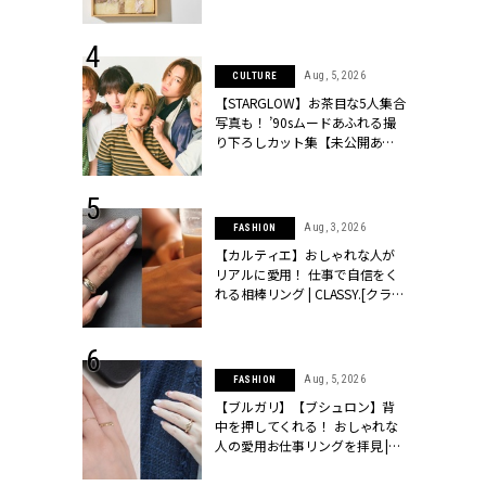
ッシィ]
物とは？ | CLASSY.[クラッシィ]
 24, 2025
Aug, 5, 2026
CULTURE
れバッグ最新
【STARGLOW】お茶目な5人集合
プラダetc.
写真も！ ’90sムードあふれる撮
力あり」が条
り下ろしカット集【未公開あ
クラッシィ]
り】 | CLASSY.[クラッシィ]
 28, 2026
Aug, 3, 2026
FASHION
結婚指輪は“結
【カルティエ】おしゃれな人が
最愛リングが大
リアルに愛用！ 仕事で自信をく
クラッシィ]
れる相棒リング | CLASSY.[クラッ
シィ]
 24, 2026
Aug, 5, 2026
FASHION
方３選】結婚
【ブルガリ】【ブシュロン】背
“シンプル黒ワ
中を押してくれる！ おしゃれな
フ』で盛るのが
人の愛用お仕事リングを拝見 |
[クラッシィ]
CLASSY.[クラッシィ]