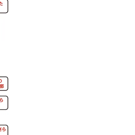
かな肌を目指す | CLASSY.[クラッ
目 | CLASSY.[クラ
シィ]
Nov, 17, 2025
Dec,
BEAUTY
WEDDING
【落ちない名品リップ10選】塗
【結婚式のお呼ば
り直しできない・皮むけしやす
事情】アンテプリマ、
いetc.悩みをクリア | CLASSY.[ク
「小さくても収納
ラッシィ]
件！ | CLASSY.[
Aug, 4, 2026
Mar,
BEAUTY
WEDDING
【猛暑ダメージ】はまずリセッ
【ティファニー】
ト！30代の夏枯れ肌を救う「先
び目”モチーフの
回りエイジングケア」美容液3選
本命 | CLASSY.[
| CLASSY.[クラッシィ]
Jul, 30, 2026
Mar,
BEAUTY
WEDDING
【30代のヘアスタイル】じわじ
【トレンドの巻き
わ人気「姫カット」ってどんな
式ゲスト服の鉄板
ヘア？今支持されている理由っ
ンピ”は『スカー
て？ | CLASSY.[クラッシィ]
正解！ | CLASSY.