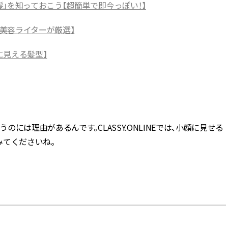
」を知っておこう【超簡単で即今っぽい！】
【美容ライターが厳選】
に見える髪型】
は理由があるんです。CLASSY.ONLINEでは、小顔に見せる
みてくださいね。