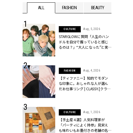
WEDDING
ALL
FASHION
BEAUTY
WEDDIN
 16, 2026
Aug, 5, 2026
CULTURE
はアリ？お呼
STARGLOWに質問「人生のハン
コーデ＆マナ
ドルを自分で握っていると感じ
Y.[クラッシィ]
るのは？」“大️人になった”と実
感する瞬間【3rdシングル
『Drivin' My Life』発売】 |
CLASSY.[クラッシィ]
 13, 2025
Aug, 4, 2026
FASHION
ブランドのリ
【ティファニー】知的でモダン
0代カップルの
な印象に。おしゃれな人が選ん
SSY.[クラッシ
だお仕事リング | CLASSY.[クラッ
シィ]
 30, 2026
Aug, 1, 2026
CULTURE
リー】1つでも
【手土産４選】人気料理家が
ポメラートの
「パーティによく持参」見栄え
シリーズに注
も味わいもお墨付きの老舗の名