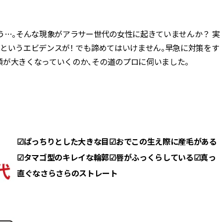
BEAUTY
う…。そんな現象がアラサー世代の女性に起きていませんか？ 実
る
というエビデンスが！ でも諦めてはいけません。早急に対策をす
Aug, 5, 2026
Feb,
BEAUTY
WEDDING
顔が大きくなっていくのか、その道のプロに伺いました。
夏の深刻なくすみ・色ムラにア
結婚式に黒ドレス
プローチ！【透明感を底上げ】
ばれで失敗しない
神コスメ３選 | CLASSY.[クラッシ
ーを解説 | CLASS
ィ]
Aug, 5, 2026
Aug,
BEAUTY
WEDDING
ユニクロ名品も！日焼け対策ガ
【結婚指輪】人気
チ勢の「ないと無理」なアイテ
ング22選｜20〜3
☑ぱっちりとした大きな目
☑おでこの生え際に産毛がある
ムハック7選 | CLASSY.[クラッシ
エピソードも | CLA
☑タマゴ型のキレイな輪郭
☑唇がふっくらしている
☑真っ
ィ]
ィ]
直ぐなさらさらのストレート
Aug, 5, 2026
Jun,
BEAUTY
WEDDING
忙しい毎日に「うるおいター
【一生ものジュエ
ボ」を。新【SOFINA BASIC＋】
存在感が際立つ！
のお手入れでうるおってなめら
「トゥギャザー」