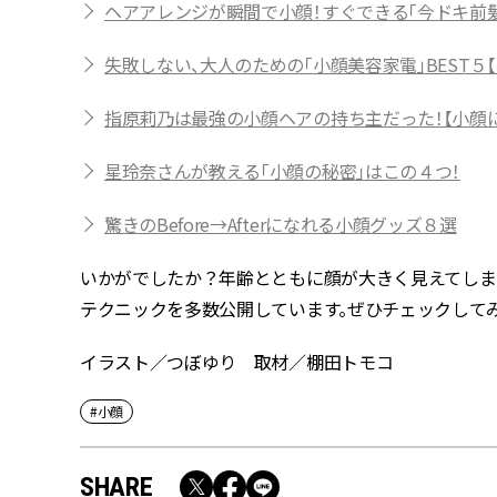
ヘアアレンジが瞬間で小顔！すぐできる「今ドキ前髪
失敗しない、大人のための「小顔美容家電」BEST５
指原莉乃は最強の小顔ヘアの持ち主だった！【小顔
星玲奈さんが教える「小顔の秘密」はこの４つ！
驚きのBefore→Afterになれる小顔グッズ８選
いかがでしたか？年齢とともに顔が大きく見えてしまうのに
テクニックを多数公開しています。ぜひチェックして
イラスト／つぼゆり 取材／棚田トモコ
#小顔
SHARE