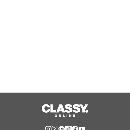
国産米粉をブレンドしたもちもち生地
×北海道産生クリームホイップ！「フ
ォレスティコーヒー 愛甲石田店」に
て、８月１７日（月）からクレープ販
Aug, 07, 2026
売を開始
自家細胞を用いた新しい薄毛治療「マ
イクログラフト薄毛療法（毛包皮膚組
織移植法）」提供開始のお知らせ 【医
療法人社団 青真会 青山エルクリニ
Aug, 07, 2026
ック】