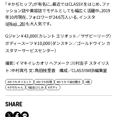
「＃かぢヒップ」が有名に。最近ではCLASSY.をはじめ、ファ
ッション誌や美容誌でモデルとしても幅広く活躍中。2019
年10月現在、フォロワーが24.6万人いる、インスタ
(
@kaji_26
)も大人気です。
Gジャン￥43,000（カレント エリオット／サザビーリーグ）
ボディースーツ￥10,000（ダンスキン／ゴールドウイン カ
スタマーサービスセンター）
撮影：イマキイレカオリ ヘアメーク：川村友子 スタイリス
ト：中村真弓 文：角田枝里香 構成／CLASSY.WEB編集室
#おうちダイエット
#おうち料理
#おうちで自分磨き
#唇
#かぢちゃん
#加治ひとみ
#ボディ
SHARE