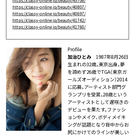
https://classy-online.jp/beauty/45706/
https://classy-online.jp/beauty/40807/
https://classy-online.jp/beauty/40697/
https://classy-online.jp/beauty/41742/
https://classy-online.jp/beauty/41760/
Profile
加治ひとみ
1987年8月26日
生まれの32歳。東京出身。夢
を諦めず26歳でTGA（東京ガ
ールズオーディション）2014
に応募。アーティスト部門グ
ランプリを受賞。28歳という
アーティストとして遅咲きの
デビューを果たす。ファッシ
ョンやメイク、ボディメイキ
ングが話題となり背中からお
尻にかけてのラインが美しい