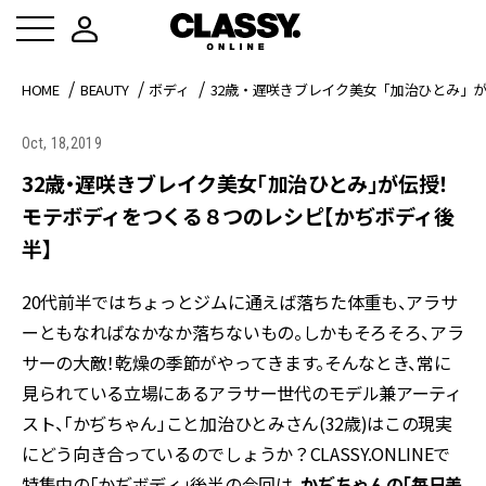
HOME
BEAUTY
ボディ
32歳・遅咲きブレイク美女「加治ひとみ」
Oct, 18,2019
32歳・遅咲きブレイク美女「加治ひとみ」が伝授！
モテボディをつくる８つのレシピ【かぢボディ後
半】
20代前半ではちょっとジムに通えば落ちた体重も、アラサ
ーともなればなかなか落ちないもの。しかもそろそろ、アラ
サーの大敵！乾燥の季節がやってきます。そんなとき、常に
見られている立場にあるアラサー世代のモデル兼アーティ
スト、「かぢちゃん」こと加治ひとみさん(32歳)はこの現実
にどう向き合っているのでしょうか？CLASSY.ONLINEで
特集中の「かぢボディ」後半の今回は、
かぢちゃんの「毎日美