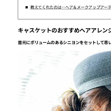
教えてくれたのは…ヘア＆メークアップアーティ
キャスケットのおすすめヘアアレンジ
首元にボリュームのあるシニヨンをセットして思