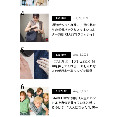
ッシィ]
こなし」 | CLASSY.[クラッシィ]
 24, 2026
Jul, 29, 2026
FASHION
方３選】結婚
通勤がもっと身軽に！ 働く私た
“シンプル黒ワ
ちの相棒バッグ＆スマホショル
フ』で盛るのが
ダー3選 | CLASSY.[クラッシィ]
[クラッシィ]
 18, 2025
Aug, 5, 2026
FASHION
ティエ人気リ
【ブルガリ】【ブシュロン】背
ニティetc.
中を押してくれる！ おしゃれな
選ぶ人増えて
人の愛用お仕事リングを拝見 |
[クラッシィ]
CLASSY.[クラッシィ]
 4, 2025
Aug, 5, 2026
CULTURE
急上昇【ブシ
STARGLOWに質問「人生のハン
イダルリン
ドルを自分で握っていると感じ
やすい！ |
るのは？」“大️人になった”と実
ィ]
感する瞬間【3rdシングル
『Drivin' My Life』発売】 |