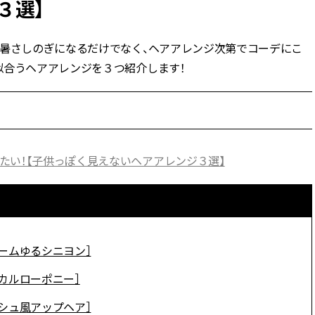
３選】
BEAUTY
や暑さしのぎになるだけでなく、ヘアアレンジ次第でコーデにこ
似合うヘアアレンジを３つ紹介します！
Aug, 7, 2026
Feb,
BEAUTY
WEDDING
【UV下地】酷暑に頼れる！
結婚式に黒ドレス
2,000円台〜3,000円台の名品3選
ばれで失敗しない
｜30代美容ライターが正直レビ
ーを解説 | CLASS
ュー | CLASSY.[クラッシィ]
たい！【子供っぽく見えないヘアアレンジ３選】
Aug, 6, 2026
Aug,
BEAUTY
WEDDING
【ヘアアクセ6選】手抜きに見え
【結婚指輪】人気
ない！アラサーのまとめ髪が垢
ング22選｜20〜3
抜ける「即戦力アクセ」たち |
エピソードも | CLA
CLASSY.[クラッシィ]
ィ]
ームゆるシニヨン］
Aug, 5, 2026
Jun,
BEAUTY
WEDDING
カルローポニー］
忙しい毎日に「うるおいター
【一生ものジュエ
ボ」を。新【SOFINA BASIC＋】
存在感が際立つ！
シュ風アップヘア］
のお手入れでうるおってなめら
「トゥギャザー」