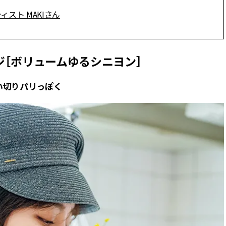
かな肌を目指す | CLASSY.[クラッ
目 | CLASSY.[クラ
スト MAKIさん
シィ]
Aug, 7, 2026
Mar,
BEAUTY
WEDDING
冷房・紫外線etc...「夏の隠れ乾
【トレンドの巻き
［ボリュームゆるシニヨン］
燥」を防ぐ【ベタつかない名品
式ゲスト服の鉄板
クリーム】3選＜30代のベストコ
ンピ”は『スカー
スメ＞ | CLASSY.[クラッシィ]
正解！ | CLASSY.
い切りパリっぽく
Nov, 17, 2025
Aug,
BEAUTY
WEDDING
【落ちない名品リップ10選】塗
20万円台〜【カル
り直しできない・皮むけしやす
ング４選】ラブ、トリ
いetc.悩みをクリア | CLASSY.[ク
を『マリッジ』に
ラッシィ]
ます！ | CLASSY.
Aug, 5, 2026
Sep,
BEAUTY
WEDDING
夏の深刻なくすみ・色ムラにア
“キャトル”で人気
プローチ！【透明感を底上げ】
ュロン】の『ブラ
神コスメ３選 | CLASSY.[クラッシ
グ』は普段使いもし
ィ]
CLASSY.[クラッシ