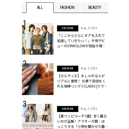
WEDDING
ALL
FASHION
BEAUTY
WEDDIN
 16, 2026
Aug, 6, 2026
CULTURE
はアリ？お呼
「ここからさらにギアを入れて
コーデ＆マナ
加速していきたい！」今年デビ
Y.[クラッシィ]
ューのSTARGLOWが目指す場所
とは？【3rdシングル『Drivin' My
Life』発売】 | CLASSY.[クラッシ
ィ]
 13, 2025
Aug, 3, 2026
FASHION
ブランドのリ
【カルティエ】おしゃれな人が
0代カップルの
リアルに愛用！ 仕事で自信をく
SSY.[クラッシ
れる相棒リング | CLASSY.[クラッ
シィ]
 30, 2026
Aug, 2, 2026
FASHION
リー】1つでも
【夏ワンピコーデ7選】甘く着な
ポメラートの
いのが正解！アラサーが脱・ほ
シリーズに注
っこりする「小物を聞かせた着