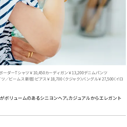
ム）ボーダーTシャツ￥10,450カーディガン￥13,200デニムパンツ
ツ／ビームス 新宿）ピアス￥18,700 〈クジャク〉バングル￥27,500〈イロ
がボリュームのあるシニヨンヘア。カジュアルからエレガント