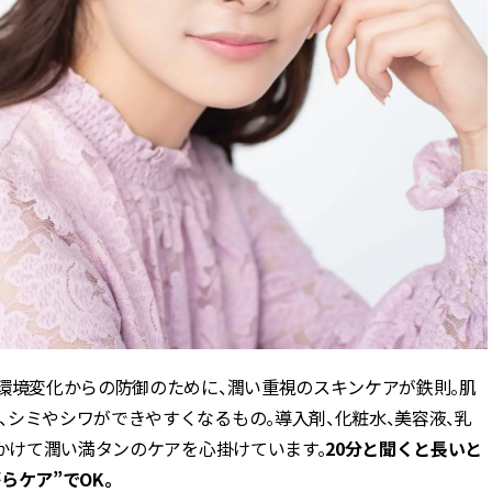
ィ]
ィ]
Nov, 17, 2025
Mar,
BEAUTY
WEDDING
【落ちない名品リップ10選】塗
【トレンドの巻き
り直しできない・皮むけしやす
式ゲスト服の鉄板
いetc.悩みをクリア | CLASSY.[ク
ンピ”は『スカー
ラッシィ]
正解！ | CLASSY.
Aug, 7, 2026
Aug,
BEAUTY
WEDDING
冷房・紫外線etc...「夏の隠れ乾
20万円台〜【カル
燥」を防ぐ【ベタつかない名品
ング４選】ラブ、トリ
クリーム】3選＜30代のベストコ
を『マリッジ』に
スメ＞ | CLASSY.[クラッシィ]
ます！ | CLASSY.
環境変化からの防御のために、潤い重視のスキンケアが鉄則。肌
Jul, 13, 2026
Mar,
BEAUTY
WEDDING
朝の“寝ぐせ直し”はもういらな
失敗しない“ゲスト
シミやシワができやすくなるもの。導入剤、化粧水、美容液、乳
い！夜に仕込む「ヘアケア家
リー】にある！結
をかけて潤い満タンのケアを心掛けています。
20分と聞くと長いと
電」3選 | CLASSY.[クラッシィ]
にも使える上質ベー
CLASSY.[クラッシ
らケア”でOK。