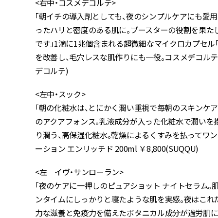
<右中・コスメデコルテ>
「朝イチの導入剤としても、夜のシンプルケアにも愛用
ったハリと密度のある肌に。ブースターの役割を果た
です」1滴に1兆個含まれる超微細なマイクロカプセル
を改善し、毛穴レスな肌作りにも一役。コスメデコルテ リポ
デコルテ)
<左中・スック>
「朝の化粧水は、とにかく潤い重視で毎朝のスキンケア
のアクアフォンス。乳液成分が入った化粧水で潤いを
り潤う、高保湿化粧水。乾燥によるくすみを払ってワント
ーション エンリッチド 200ml ￥8,800(SUQQU)
<左 イヴ・サンローラン>
「夜のケアに一押しのピュアショット ナイトセラム。
ンタイムにしっかりと寝たような肌を実感。夜はこれ
力な滋養と免疫力を備えたボタニカル成分が過労肌に