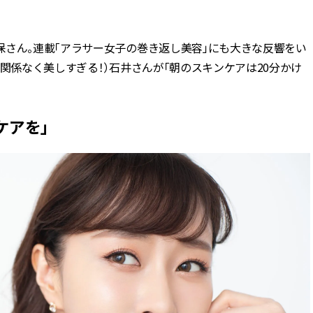
BEAUTY
保さん。連載「アラサー女子の巻き返し美容」にも大きな反響をい
関係なく美しすぎる！）石井さんが「朝のスキンケアは20分かけ
Aug, 5, 2026
Feb,
BEAUTY
WEDDING
忙しい毎日に「うるおいター
結婚式に黒ドレス
ボ」を。新【SOFINA BASIC＋】
ばれで失敗しない
のお手入れでうるおってなめら
ーを解説 | CLASS
ケアを」
かな肌を目指す | CLASSY.[クラッ
シィ]
Aug, 6, 2026
Jun,
BEAUTY
WEDDING
【ヘアアクセ6選】手抜きに見え
【一生ものジュエ
ない！アラサーのまとめ髪が垢
存在感が際立つ！
抜ける「即戦力アクセ」たち |
「トゥギャザー」
CLASSY.[クラッシィ]
目 | CLASSY.[クラ
Aug, 5, 2026
Aug,
BEAUTY
WEDDING
ユニクロ名品も！日焼け対策ガ
【結婚指輪】人気
チ勢の「ないと無理」なアイテ
ング22選｜20〜3
ムハック7選 | CLASSY.[クラッシ
エピソードも | CLA