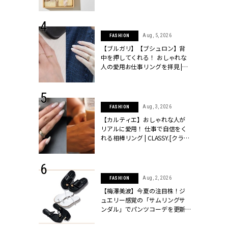
物とは？ | CLASSY.[クラッシィ]
 24, 2026
Aug, 5, 2026
FASHION
方３選】結婚
【ブルガリ】【ブシュロン】背
“シンプル黒ワ
中を押してくれる！ おしゃれな
フ』で盛るのが
人の愛用お仕事リングを拝見 |
[クラッシィ]
CLASSY.[クラッシィ]
 18, 2025
Aug, 3, 2026
FASHION
ティエ人気リ
【カルティエ】おしゃれな人が
ニティetc.
リアルに愛用！ 仕事で自信をく
選ぶ人増えて
れる相棒リング | CLASSY.[クラッ
[クラッシィ]
シィ]
 24, 2026
Aug, 2, 2026
FASHION
服”は【セオ
【梅澤美波】今夏の注目株！ジ
婚式にも仕事
ュエリー感覚の「サムリングサ
シック４選 |
ンダル」でパンツコーデを更新 |
ィ]
CLASSY.[クラッシィ]