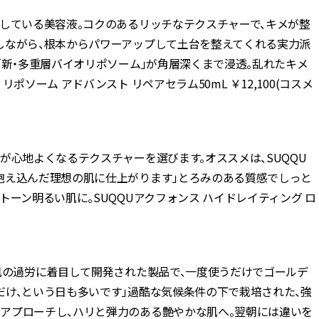
している美容液。コクのあるリッチなテクスチャーで、キメが整
しながら、根本からパワーアップして土台を整えてくれる実力派
「新・多重層バイオリポソーム」が角層深くまで浸透。乱れたキメ
ソーム アドバンスト リペアセラム50mL ￥12,100(コスメ
が心地よくなるテクスチャーを選びます。オススメは、SUQQU
抱え込んだ理想の肌に仕上がります」とろみのある質感でしっと
ーン明るい肌に。SUQQUアクフォンス ハイドレイティング ロ
肌の過労に着目して開発された製品で、一度使うだけでゴールデ
だけ、という日も多いです」過酷な気候条件の下で栽培された、強
アプローチし、ハリと弾力のある艶やかな肌へ。翌朝には違いを