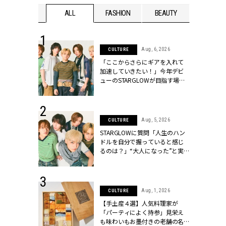
WEDDING
ALL
FASHION
BEAUTY
WEDDIN
 16, 2026
Aug, 6, 2026
CULTURE
はアリ？お呼
「ここからさらにギアを入れて
コーデ＆マナ
加速していきたい！」今年デビ
Y.[クラッシィ]
ューのSTARGLOWが目指す場所
とは？【3rdシングル『Drivin' My
Life』発売】 | CLASSY.[クラッシ
ィ]
 30, 2026
Aug, 5, 2026
CULTURE
リー】1つでも
STARGLOWに質問「人生のハン
ポメラートの
ドルを自分で握っていると感じ
シリーズに注
るのは？」“大️人になった”と実
ッシィ]
感する瞬間【3rdシングル
『Drivin' My Life』発売】 |
CLASSY.[クラッシィ]
 13, 2025
Aug, 1, 2026
CULTURE
ブランドのリ
【手土産４選】人気料理家が
0代カップルの
「パーティによく持参」見栄え
SSY.[クラッシ
も味わいもお墨付きの老舗の名