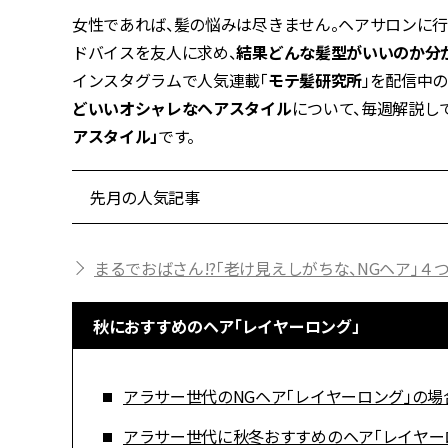
女性であれば、髪の悩みは尽きません。ヘアサロンに
ドバイスを友人に求め、
結果どんな髪型がいいのか分
インスタグラムで人気連載「
モテ髪研究所
」を配信中の
どいいオシャレなヘアスタイル
について、毎週解説し
アスタイル」
です。
先月の人気記事
まるでおばさん!?「老け見えしがちな、NGヘア」４
秋におすすめのヘア「レイヤーロング」
アラサー世代のNGヘア「レイヤーロング」の場
アラサー世代に秋冬おすすめのヘア「レイヤー