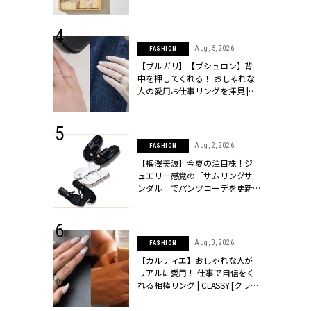
ッシィ]
物とは？ | CLASSY.[クラッシィ]
 24, 2026
Aug, 5, 2026
FASHION
方３選】結婚
【ブルガリ】【ブシュロン】背
“シンプル黒ワ
中を押してくれる！ おしゃれな
フ』で盛るのが
人の愛用お仕事リングを拝見 |
[クラッシィ]
CLASSY.[クラッシィ]
 24, 2026
Aug, 2, 2026
FASHION
服”は【セオ
【梅澤美波】今夏の注目株！ジ
婚式にも仕事
ュエリー感覚の「サムリングサ
シック４選 |
ンダル」でパンツコーデを更新 |
ィ]
CLASSY.[クラッシィ]
 18, 2025
Aug, 3, 2026
FASHION
ティエ人気リ
【カルティエ】おしゃれな人が
ニティetc.
リアルに愛用！ 仕事で自信をく
選ぶ人増えて
れる相棒リング | CLASSY.[クラッ
[クラッシィ]
シィ]