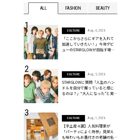
WEDDING
ALL
FASHION
BEAUTY
WEDDIN
 16, 2026
Aug, 6, 2026
CULTURE
はアリ？お呼
「ここからさらにギアを入れて
コーデ＆マナ
加速していきたい！」今年デビ
Y.[クラッシィ]
ューのSTARGLOWが目指す場所
とは？【3rdシングル『Drivin' My
Life』発売】 | CLASSY.[クラッシ
ィ]
 13, 2025
Aug, 5, 2026
CULTURE
ブランドのリ
STARGLOWに質問「人生のハン
0代カップルの
ドルを自分で握っていると感じ
SSY.[クラッシ
るのは？」“大️人になった”と実
感する瞬間【3rdシングル
『Drivin' My Life』発売】 |
CLASSY.[クラッシィ]
 30, 2026
Aug, 1, 2026
CULTURE
リー】1つでも
【手土産４選】人気料理家が
ポメラートの
「パーティによく持参」見栄え
シリーズに注
も味わいもお墨付きの老舗の名