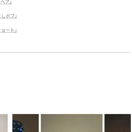
ヘア」
なしボブ」
ショート」