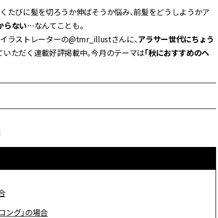
行くたびに髪を切ろうか伸ばそうか悩み、前髪をどうしようかア
BEAUTY
からない
…なんてことも。
イラストレーターの@tmr_illustさんに、
アラサー世代にちょう
Aug, 5, 2026
Feb,
BEAUTY
WEDDING
ていただく連載好評掲載中。今月のテーマは
「秋におすすめのヘ
忙しい毎日に「うるおいター
結婚式に黒ドレス
ボ」を。新【SOFINA BASIC＋】
ばれで失敗しない
のお手入れでうるおってなめら
ーを解説 | CLASS
かな肌を目指す | CLASSY.[クラッ
シィ]
Aug, 6, 2026
Aug,
BEAUTY
WEDDING
【ヘアアクセ6選】手抜きに見え
【結婚指輪】人気
つ
ない！アラサーのまとめ髪が垢
ング22選｜20〜3
抜ける「即戦力アクセ」たち |
エピソードも | CLA
CLASSY.[クラッシィ]
ィ]
Aug, 5, 2026
Jun,
BEAUTY
WEDDING
合
ユニクロ名品も！日焼け対策ガ
【一生ものジュエ
チ勢の「ないと無理」なアイテ
存在感が際立つ！
ロング」の場合
ムハック7選 | CLASSY.[クラッシ
「トゥギャザー」