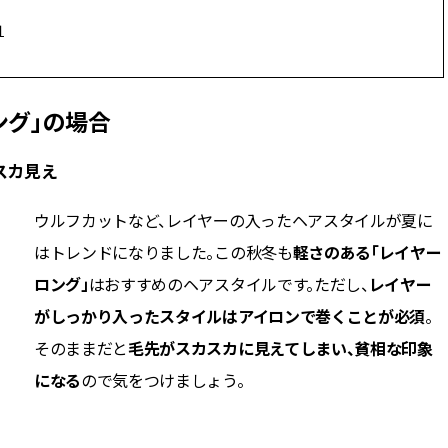
ィ]
目 | CLASSY.[クラ
」
Nov, 17, 2025
Mar,
BEAUTY
WEDDING
【落ちない名品リップ10選】塗
【トレンドの巻き
ング」の場合
り直しできない・皮むけしやす
式ゲスト服の鉄板
いetc.悩みをクリア | CLASSY.[ク
ンピ”は『スカー
ラッシィ]
正解！ | CLASSY.
スカ見え
Jul, 13, 2026
Mar,
BEAUTY
WEDDING
ウルフカットなど、レイヤーの入ったヘアスタイルが夏に
朝の“寝ぐせ直し”はもういらな
失敗しない“ゲスト
はトレンドになりました。この秋冬も
軽さのある「レイヤー
い！夜に仕込む「ヘアケア家
リー】にある！結
電」3選 | CLASSY.[クラッシィ]
にも使える上質ベー
ロング」
はおすすめのヘアスタイルです。ただし、
レイヤー
CLASSY.[クラッシ
がしっかり入ったスタイルはアイロンで巻くことが必須
。
そのままだと
毛先がスカスカに見えてしまい、貧相な印象
Aug, 5, 2026
Aug,
BEAUTY
WEDDING
夏の深刻なくすみ・色ムラにア
20万円台〜【カル
になる
ので気をつけましょう。
プローチ！【透明感を底上げ】
ング４選】ラブ、トリ
神コスメ３選 | CLASSY.[クラッシ
を『マリッジ』に
ィ]
ます！ | CLASSY.