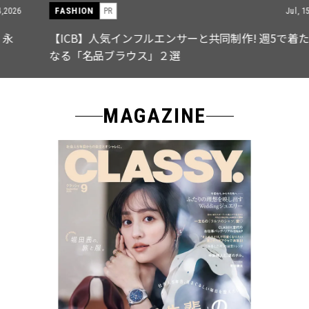
FASHION
PR
Jul, 15,2026
【ICB】人気インフルエンサーと共同制作! 週5で着たく
なる「名品ブラウス」２選
MAGAZINE