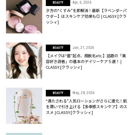
Apr, 6, 2026
BEAUTY
夕方の“くすみ”を即解消！最新【ラベンダーパ
ウダー】はスキンケア効果も◎ | CLASSY.[クラ
ッシィ]
Jun, 21, 2026
BEAUTY
【メイクは“眉”起点、顔脱毛etc.】話題の「美
容好き読者」の基本のデイリーケア５選！ |
CLASSY.[クラッシィ]
May, 28, 2026
BEAUTY
“満たされる”人気ローションがさらに進化！肌
を潤いで引き上げる【多幸感スキンケア】のス
スメ | CLASSY.[クラッシィ]