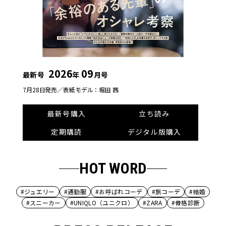
2026
09
最新号
年
月号
7月28日発売／
表紙モデル：堀田 茜
最新号購入
立ち読み
定期購読
デジタル版購入
HOT WORD
#ジュエリー
#通勤服
#お呼ばれコーデ
#旅コーデ
#結婚
#スニーカー
#UNIQLO（ユニクロ）
#ZARA
#骨格診断