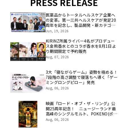
PRESS RELEASE
医薬品からトータルヘルスケア企業へ
の変革。第一三共ヘルスケアが発足20
周年を記念し、製品開発・新カテゴリ
挑戦の舞台や旧社統合時のエピソード
Jun, 19, 2026
を社員の想いとともに振り返る特別映
像を公開！
KIRINZ所属ライバー4名がプロデュー
ス金熊香水とのコラボ香水を8月1日よ
り期間限定で予約販売
Aug, 07, 2026
3大「寝ながらゲーム」姿勢を極める！
7段階の高さ調整で寝落ちへ導く「ゲー
ミングロングピロー」発売
Aug, 06, 2026
映画『ロード・オブ・ザ・リング』公
開25周年記念！ ニュージーランド最
高峰のシングルモルト、POKENO(ポケ
ノ)より 数量限定ウイスキー「リング
Aug, 06, 2026
ベアラー」が誕生