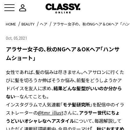
HOME
BEAUTY
ヘア
アラサー女子の、秋のNGヘア＆OKヘア「ハ
Oct, 05,2021
アラサー女子の、秋のNGヘア＆OKヘア「ハンサ
ムショート」
女性であれば、髪の悩みは尽きません。ヘアサロンに行くた
びに髪を切ろうか伸ばそうか悩み、前髪をどうしようかア
ドバイスを友人に求め、
結果どんな髪型がいいのか分から
ない
…なんてことも。
インスタグラムで人気連載「
モテ髪研究所
」を配信中のイラ
ストレーターの
@tmr_illust
さんに、
アラサー世代にちょ
うどいいオシャレなヘアスタイル
について、毎週解説して
いただく連載好評掲載中。今月のテーマは
「 秋におすすめ