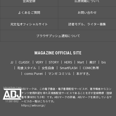
会員登録
広告掲載について
よくあるご質問
お問い合わせ
光文社オフィシャルサイト
読者モデル、ライター募集
ブラウザプッシュ通知について
MAGAZINE OFFICIAL SITE
JJ
CLASSY.
VERY
STORY
HERS
Mart
美ST
bis
和食スタイル
女性自身
SmartFLASH
COMIC熱帯
comic Pureri
マンガ コミソル
本がすき。
ABJマークは、この電子書店・電子書籍配信サービスが、著作権者からコン
テンツ使用許諾を得た正規版配信サービスであることを示す登録商標（登録
番号 第6091713号）です。ABJマークの詳細、ABJマークを掲示しているサ
ービスの一覧はこちらです。
https://aebs.or.jp/