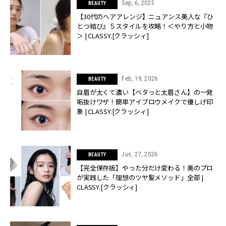
Sep, 6, 2025
BEAUTY
【30代のヘアアレンジ】ニュアンス美人な『ひ
とつ結び』５スタイルを攻略！＜やり方と小物
＞ | CLASSY.[クラッシィ]
Feb, 19, 2026
BEAUTY
自眉が太くて濃い【ベタっと太眉さん】の一発
垢抜けワザ！簡単アイブロウメイクで優しげ印
象 | CLASSY.[クラッシィ]
Jun, 27, 2026
BEAUTY
【完全保存版】やった分だけ変わる！美のプロ
が実践した「理想のツヤ髪メソッド」全部 |
CLASSY.[クラッシィ]