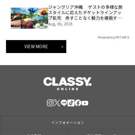
ジャングリア沖縄 ゲストの多様な旅
スタイルに応えたチケットラインアッ
プ拡充 余すことなく魅力を堪能する
「ロイヤルチケット」新登場
Aug, 06, 2026
Powered by PR TIMES
VIEW MORE
インフォメーション