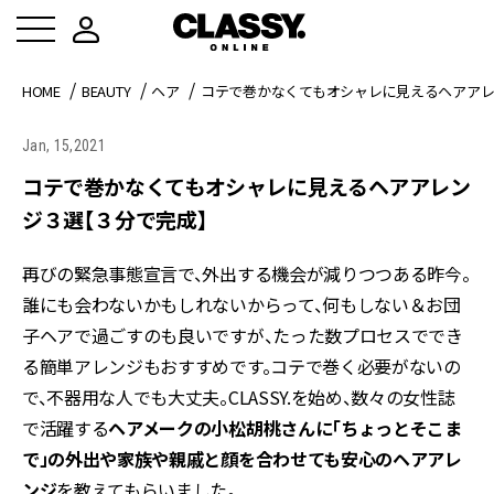
HOME
BEAUTY
ヘア
コテで巻かなくてもオシャレに見えるヘアア
Jan, 15,2021
コテで巻かなくてもオシャレに見えるヘアアレン
ジ３選【３分で完成】
再びの緊急事態宣言で、外出する機会が減りつつある昨今。
誰にも会わないかもしれないからって、何もしない＆お団
子ヘアで過ごすのも良いですが、たった数プロセスででき
る簡単アレンジもおすすめです。コテで巻く必要がないの
で、不器用な人でも大丈夫。CLASSY.を始め、数々の女性誌
で活躍する
ヘアメークの小松胡桃さんに「ちょっとそこま
で」の外出や家族や親戚と顔を合わせても安心のヘアアレ
ンジ
を教えてもらいました。