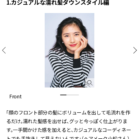
1.カジュアルな濡れ髪ダウンスタイル編
Front
S
「顔のフロント部分の髪にボリュームを出して毛流れを作
るだけ。濡れた髪感を出せば、グッと今っぽく仕上がりま
す。一手間かけた感を加えると、カジュアルなコーディネー
トでも手抜きして見えないんです」（ヘアメーク小松さん）