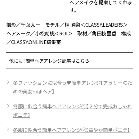
ヘアメイクを提案してくれま
す。
撮影／千葉太一 モデル／桐 嵯梨＜CLASSY.LEADERS＞
ヘアメーク／小松胡桃＜ROI＞ 取材／角田枝里香 構成
／CLASSY.ONLINE編集室
他にも！簡単ヘアアレンジ記事はこちら
冬ファッションに似合う♥簡単アレンジ【アラサーのた
めの美女っぽヘア】
冬服に似合う簡単ヘアアレンジ①【２分で完成おしゃれ
ポニテ】
冬服に似合う簡単ヘアアレンジ②【華やか簡単ポニテ】