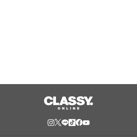
マ「Rise Sunshine ALL HEROES
Ver.」がフルサイズ配信決定！
Aug, 08, 2026
【TAC公務員】8/13(木)「オンライン
オリエンテーション（体験入学）」を
無料で開催！学習スタートはじめの1
歩！
Aug, 08, 2026