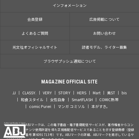
インフォメーション
会員登録
広告掲載について
よくあるご質問
お問い合わせ
光文社オフィシャルサイト
読者モデル、ライター募集
ブラウザプッシュ通知について
MAGAZINE OFFICIAL SITE
JJ
CLASSY.
VERY
STORY
HERS
Mart
美ST
bis
和食スタイル
女性自身
SmartFLASH
COMIC熱帯
comic Pureri
マンガ コミソル
本がすき。
ABJマークは、この電子書店・電子書籍配信サービスが、著作権者からコン
テンツ使用許諾を得た正規版配信サービスであることを示す登録商標（登録
番号 第6091713号）です。ABJマークの詳細、ABJマークを掲示しているサ