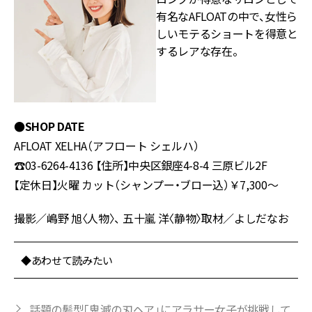
有名なAFLOATの中で、女性ら
しいモテるショートを得意と
するレアな存在。
●SHOP DATE
AFLOAT XELHA（アフロート シェルハ）
☎03-6264-4136 【住所】中央区銀座4-8-4 三原ビル2F
【定休日】火曜 カット（シャンプー・ブロー込）￥7,300～
撮影／嶋野 旭〈人物〉、 五十嵐 洋〈静物〉取材／よしだなお
◆あわせて読みたい
話題の髪型「鬼滅の刃ヘア」にアラサー女子が挑戦して