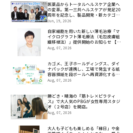
医薬品からトータルヘルスケア企業へ
の変革。第一三共ヘルスケアが発足20
周年を記念し、製品開発・新カテゴリ
挑戦の舞台や旧社統合時のエピソード
Jun, 19, 2026
を社員の想いとともに振り返る特別映
像を公開！
自家細胞を用いた新しい薄毛治療「マ
イクログラフト薄毛療法（毛包皮膚組
織移植法）」提供開始のお知らせ 【医
療法人社団 青真会 青山エルクリニ
Aug, 07, 2026
ック】
カゴメ、王子ホールディングス、ダイ
ナパックが連携し、工場で発生する紙
容器損紙を段ボールへ再資源化する実
証を開始
Aug, 07, 2026
勝どき・晴海の『筋トレ×ピラティ
ス』で大人気のPBGが女性専用スタジ
オ（２号店）を開店。
Aug, 07, 2026
大人も子どもも楽しめる「縁日」や金