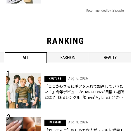
Recommended by
RANKING
ALL
FASHION
BEAUTY
Aug, 6, 2026
CULTURE
「ここからさらにギアを入れて加速していきた
い！」今年デビューのSTARGLOWが目指す場所
とは？【3rdシングル『Drivin' My Life』発売】 |
CLASSY.[クラッシィ]
Aug, 3, 2026
FASHION
【カルティエ】おしゃれな人がリアルに愛用！