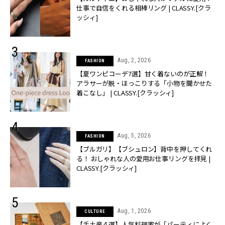
仕事で自信をくれる相棒リング | CLASSY.[クラ
ッシィ]
Aug, 2, 2026
FASHION
【夏ワンピコーデ7選】甘く着ないのが正解！
アラサーが脱・ほっこりする「小物を聞かせた
着こなし」 | CLASSY.[クラッシィ]
Aug, 5, 2026
FASHION
【ブルガリ】【ブシュロン】背中を押してくれ
る！ おしゃれな人の愛用お仕事リングを拝見 |
CLASSY.[クラッシィ]
Aug, 1, 2026
CULTURE
【手土産４選】人気料理家が「パーティによく