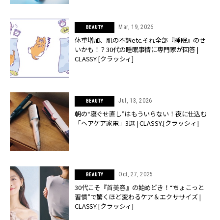
Mar, 19, 2026
BEAUTY
体重増加、肌の不調etc.それ全部『睡眠』のせ
いかも！？30代の睡眠事情に専門家が回答 |
CLASSY.[クラッシィ]
Jul, 13, 2026
BEAUTY
朝の“寝ぐせ直し”はもういらない！夜に仕込む
「ヘアケア家電」3選 | CLASSY.[クラッシィ]
Oct, 27, 2025
BEAUTY
30代こそ『首美容』の始めどき！“ちょこっと
習慣”で驚くほど変わるケア＆エクササイズ |
CLASSY.[クラッシィ]