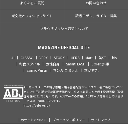
よくあるご質問
お問い合わせ
光文社オフィシャルサイト
読者モデル、ライター募集
ブラウザプッシュ通知について
MAGAZINE OFFICIAL SITE
JJ
CLASSY.
VERY
STORY
HERS
Mart
美ST
bis
和食スタイル
女性自身
SmartFLASH
COMIC熱帯
comic Pureri
マンガ コミソル
本がすき。
ABJマークは、この電子書店・電子書籍配信サービスが、著作権者からコン
テンツ使用許諾を得た正規版配信サービスであることを示す登録商標（登録
番号 第6091713号）です。ABJマークの詳細、ABJマークを掲示しているサ
ービスの一覧はこちらです。
https://aebs.or.jp/
このサイトについて
プライバシーポリシー
サイトマップ
©Kobunsha Co., Ltd. All Rights Reserved.