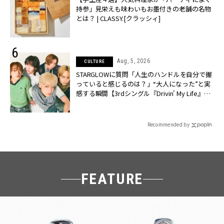
持参」見栄えも味わいもお墨付きの老舗の名物
とは？ | CLASSY.[クラッシィ]
Aug, 5, 2026
CULTURE
STARGLOWに質問「人生のハンドルを自分で握
っていると感じるのは？」“大️人になった”と実
感する瞬間【3rdシングル『Drivin' My Life』発
売】 | CLASSY.[クラッシィ]
Recommended by
FEATURE