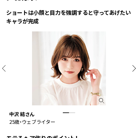
ショートは小顔と目力を強調すると守ってあげたい
キャラが完成
中沢 結さん
B
25歳・ウェブライター
モテるヘア作りのポイント！