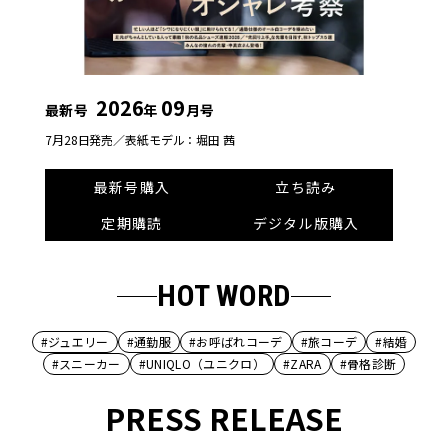
2026
09
最新号
年
月号
7月28日発売／
表紙モデル：堀田 茜
最新号購入
立ち読み
定期購読
デジタル版購入
HOT WORD
#ジュエリー
#通勤服
#お呼ばれコーデ
#旅コーデ
#結婚
#スニーカー
#UNIQLO（ユニクロ）
#ZARA
#骨格診断
PRESS RELEASE