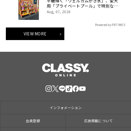
平糖輝く「ウェルカムかき氷」、愛犬
用「プライベートプール」で特別な夏
休みをお届け
Aug, 07, 2026
Powered by PR TIMES
VIEW MORE
インフォメーション
会員登録
広告掲載について