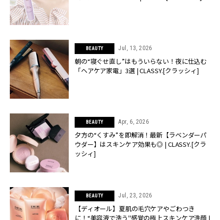
Jul, 13, 2026
BEAUTY
朝の“寝ぐせ直し”はもういらない！夜に仕込む
「ヘアケア家電」3選 | CLASSY.[クラッシィ]
Apr, 6, 2026
BEAUTY
夕方の“くすみ”を即解消！最新【ラベンダーパ
ウダー】はスキンケア効果も◎ | CLASSY.[クラ
ッシィ]
Jul, 23, 2026
BEAUTY
【ディオール】夏肌の毛穴ケアやごわつき
に！“美容液で洗う"感覚の極上スキンケア洗顔 |