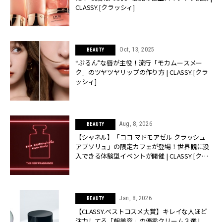
CLASSY.[クラッシィ]
Oct, 13, 2025
BEAUTY
“ぷるん”な唇が主役！流行「モカムースメー
ク」のツヤツヤリップの作り方 | CLASSY.[クラ
ッシィ]
Aug, 8, 2026
BEAUTY
【シャネル】「ココ マドモアゼル クラッシュ
アプソリュ」の限定カフェが登場！世界観に没
入できる体験型イベントが開催 | CLASSY.[クラ
ッシィ]
Jan, 8, 2026
BEAUTY
【CLASSY.ベストコスメ大賞】キレイな人ほど
注力してる「朝美容」の優秀クリーム３選 |