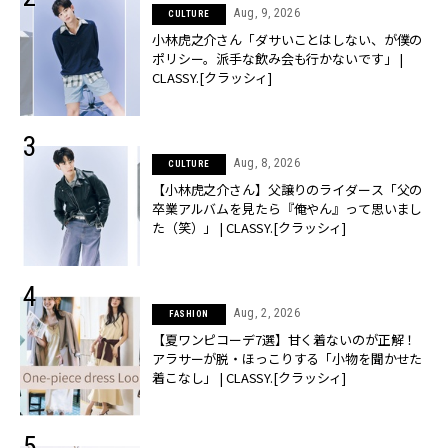
Aug, 9, 2026
CULTURE
小林虎之介さん「ダサいことはしない、が僕の
ポリシー。派手な飲み会も行かないです」 |
CLASSY.[クラッシィ]
Aug, 8, 2026
CULTURE
【小林虎之介さん】父譲りのライダース「父の
卒業アルバムを見たら『俺やん』って思いまし
た（笑）」 | CLASSY.[クラッシィ]
Aug, 2, 2026
FASHION
【夏ワンピコーデ7選】甘く着ないのが正解！
アラサーが脱・ほっこりする「小物を聞かせた
着こなし」 | CLASSY.[クラッシィ]