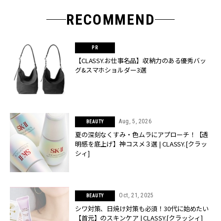
RECOMMEND
【CLASSY.お仕事名品】収納力のある優秀バッ
グ&スマホショルダー3選
Aug, 5, 2026
BEAUTY
夏の深刻なくすみ・色ムラにアプローチ！【透
明感を底上げ】神コスメ３選 | CLASSY.[クラッ
シィ]
Oct, 21, 2025
BEAUTY
シワ対策、日焼け対策も必須！30代に始めたい
【首元】のスキンケア | CLASSY.[クラッシィ]