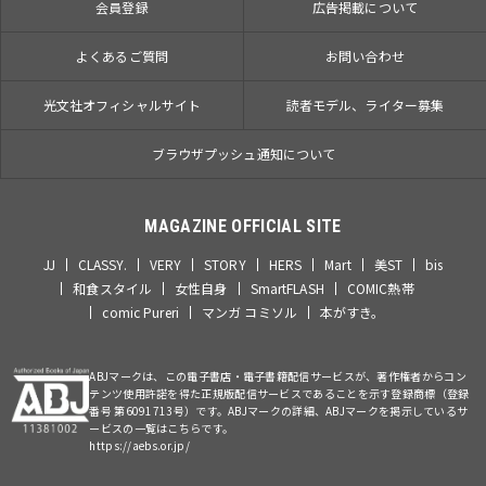
会員登録
広告掲載について
よくあるご質問
お問い合わせ
光文社オフィシャルサイト
読者モデル、ライター募集
ブラウザプッシュ通知について
MAGAZINE OFFICIAL SITE
JJ
CLASSY.
VERY
STORY
HERS
Mart
美ST
bis
和食スタイル
女性自身
SmartFLASH
COMIC熱帯
comic Pureri
マンガ コミソル
本がすき。
ABJマークは、この電子書店・電子書籍配信サービスが、著作権者からコン
テンツ使用許諾を得た正規版配信サービスであることを示す登録商標（登録
番号 第6091713号）です。ABJマークの詳細、ABJマークを掲示しているサ
ービスの一覧はこちらです。
https://aebs.or.jp/