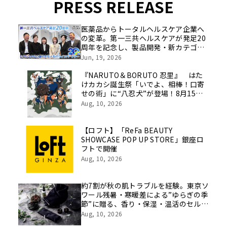
PRESS RELEASE
医薬品からトータルヘルスケア企業へ
の変革。第一三共ヘルスケアが発足20
周年を記念し、製品開発・新カテゴリ
挑戦の舞台や旧社統合時のエピソード
Jun, 19, 2026
を社員の想いとともに振り返る特別映
像を公開！
『NARUTO＆BORUTO 忍里』 はた
けカカシ誕生祭「いでよ、相棒！口寄
せの術」に“八忍犬”が登場！8月15日
（土）より期間限定開催
Aug, 10, 2026
【ロフト】「ReFa BEAUTY
SHOWCASE POP UP STORE」銀座ロ
フトで開催
Aug, 10, 2026
約7割が秋の肌トラブルを経験。東京ソ
ワール残暑・寒暖差による”ゆらぎの季
節”に贈る、香り・保湿・温活のセルフ
ケア習慣
Aug, 10, 2026