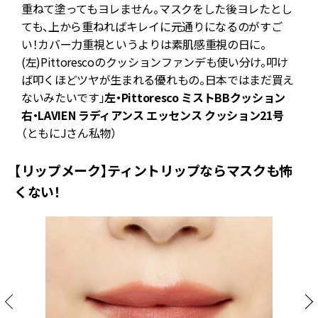
い
重ねて塗ってもヨレません。マスクをした後ヨレたとし
と
ても、上から重ねればキレイに元通りになるのがすご
う
い！カバー力重視というよりは素肌感重視の日に。
(左)Pittorescoのクッションファンデも使い分け。叩け
）
ば叩くほどツヤが生まれる優れもの。日本ではまだ買え
ないみたいです」
左・Pittoresco ミストBBクッション
右・LAVIEN ラディアンス エッセンス クッション21号
（ともにJさん私物）
【リップメーク】ティントリップならマスクも怖
くない！