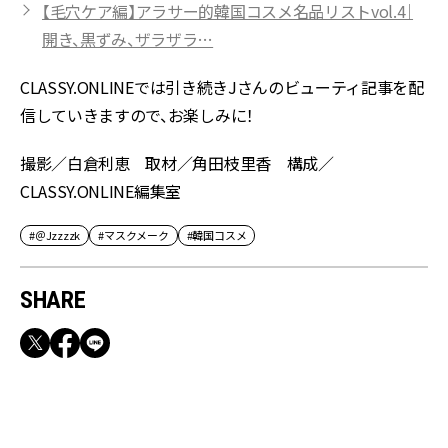
【毛穴ケア編】アラサー的韓国コスメ名品リストvol.4｜
開き、黒ずみ、ザラザラ…
CLASSY.ONLINEでは引き続きJさんのビューティ記事を配
信していきますので、お楽しみに！
撮影／白倉利恵 取材／角田枝里香 構成／
CLASSY.ONLINE編集室
#＠Jzzzzk
#マスクメーク
#韓国コスメ
SHARE