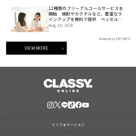
12種類のフリーアルコールサービスを
開始 焼酎やカクテルなど、豊富なラ
インアップを無料で提供 ベッセルイ
ン八千代勝田台駅前
Aug, 10, 2026
Powered by PR TIMES
VIEW MORE
インフォメーション