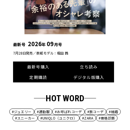
2026
09
最新号
年
月号
7月28日発売／
表紙モデル：堀田 茜
最新号購入
立ち読み
定期購読
デジタル版購入
HOT WORD
#ジュエリー
#通勤服
#お呼ばれコーデ
#旅コーデ
#結婚
#スニーカー
#UNIQLO（ユニクロ）
#ZARA
#骨格診断