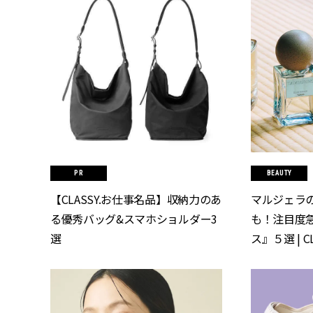
BEAUTY
【CLASSY.お仕事名品】収納力のあ
マルジェラの
る優秀バッグ&スマホショルダー3
も！注目度
選
ス』５選 | C