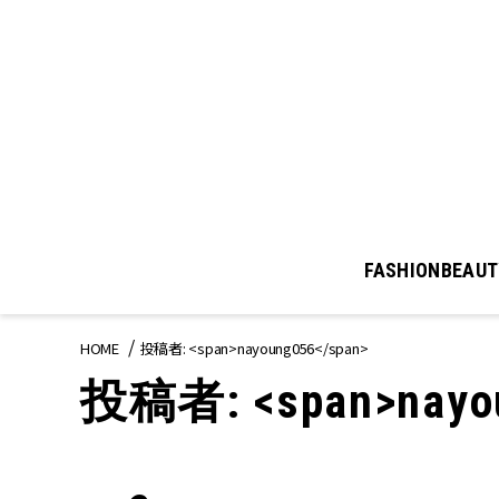
FASHION
BEAUT
HOME
投稿者: <span>nayoung056</span>
投稿者: <span>nayou