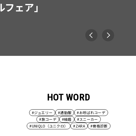
ウス」２選
HOT WORD
#ジュエリー
#通勤服
#お呼ばれコーデ
#旅コーデ
#結婚
#スニーカー
#UNIQLO（ユニクロ）
#ZARA
#骨格診断