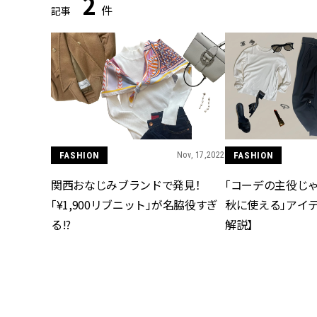
2
件
記事
FASHION
Nov, 17,2022
FASHION
関西おなじみブランドで発見！
「コーデの主役じ
「¥1,900リブニット」が名脇役すぎ
秋に使える」アイ
る!?
解説】