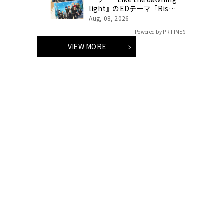
light』のEDテーマ「Rise
Sunshine ALL HEROES
Aug, 08, 2026
Ver.」がフルサイズ配信決
Powered by PR TIMES
定！
VIEW MORE