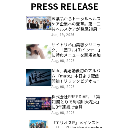
PRESS RELEASE
医薬品からトータルヘルス
ケア企業への変革。第一三
共ヘルスケアが発足20周年
を記念し、製品開発・新カ
Jun, 19, 2026
テゴリ挑戦の舞台や旧社統
合時のエピソードを社員の
サイトリ杉山美容クリニッ
想いとともに振り返る特別
ク、「膣フル(R)インナー」
映像を公開！
に特典メニューを新規追加
Aug, 08, 2026
AliA、再始動後初のアルバ
ム『mate』本日より配信
開始！リリックビデオも公
開！
Aug, 08, 2026
株式会社FREEDiVE、「第
71回とりで利根川大花火」
に3年連続で協賛
Aug, 08, 2026
『エリオスR』メインスト
ーリー『Like the dawning