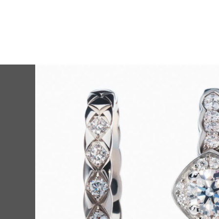
来の私に。【シ
遠の絆を形にす