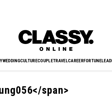
Y
WEDDING
CULTURE
COUPLE
TRAVEL
CAREER
FORTUNE
LEAD
ng056</span>