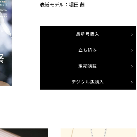
表紙モデル：堀田 茜
最新号購入
立ち読み
定期購読
デジタル版購入