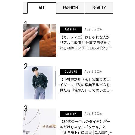
WEDDING
ALL
FASHION
BEAUTY
WEDDIN
 30, 2026
Aug, 3, 2026
FASHION
リー】1つでも
【カルティエ】おしゃれな人が
ポメラートの
リアルに愛用！ 仕事で自信をく
シリーズに注
れる相棒リング | CLASSY.[クラッ
ッシィ]
シィ]
 13, 2025
Aug, 8, 2026
CULTURE
ブランドのリ
【小林虎之介さん】父譲りのラ
0代カップルの
イダース「父の卒業アルバムを
SSY.[クラッシ
見たら『俺やん』って思いまし
た（笑）」 | CLASSY.[クラッシ
ィ]
 16, 2026
Aug, 8, 2026
FASHION
はアリ？お呼
【30代の一生ものダイヤ】パー
コーデ＆マナ
ルだけじゃない「タサキ」と
Y.[クラッシィ]
「ミキモト」に注目 | CLASSY.[ク