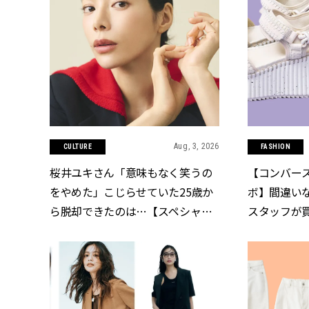
Aug, 3, 2026
CULTURE
FASHION
桜井ユキさん「意味もなく笑うの
【コンバース
をやめた」こじらせていた25歳か
ボ】間違い
ら脱却できたのは…【スペシャル
スタッフが
ドラマ『しあわせは食べて寝て待
ズ3選 | CL
て ～早春の養生編～』】 | CLASSY.
[クラッシィ]