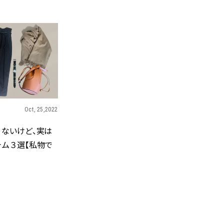
BEAUTY
Aug, 7, 2026
Jun,
BEAUTY
WEDDING
【UV下地】酷暑に頼れる！
【一生ものジュエ
2,000円台〜3,000円台の名品3選
存在感が際立つ！
｜30代美容ライターが正直レビ
「トゥギャザー」
ュー | CLASSY.[クラッシィ]
目 | CLASSY.[クラ
Oct, 25,2022
Sep, 25, 2025
Aug,
BEAUTY
WEDDING
ゃないけど、実は
マルジェラの“レプリカ”に新作
【結婚指輪】人気
も！注目度急上昇の『フレグラ
ング22選｜20〜3
テム３選【私物で
ンス』５選 | CLASSY.[クラッシ
エピソードも | CLA
ィ]
ィ]
Aug, 8, 2026
Feb,
BEAUTY
WEDDING
【シャネル】「ココ マドモアゼ
結婚式に黒ドレス
ル クラッシュ アプソリュ」の限
ばれで失敗しない
定カフェが登場！世界観に没入
ーを解説 | CLASS