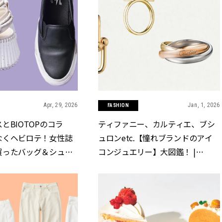
Apr, 29, 2026
Jan, 1, 2026
FASHION
とBIOTOPのコラ
ティファニー、カルティエ、ブシ
なくヘビロテ！女性誌
ュロンetc.【憧れブランドのアイ
買ったバッグ＆シュー
コンジュエリー】大図鑑！ |
ASSY.[クラッシィ]
CLASSY.[クラッシィ]