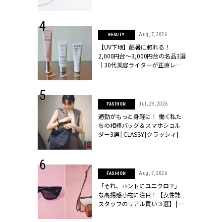
ラッシィ]
 24, 2026
Aug, 7, 2026
BEAUTY
方３選】結婚
【UV下地】酷暑に頼れる！
“シンプル黒ワ
2,000円台〜3,000円台の名品3選
フ』で盛るのが
｜30代美容ライターが正直レビ
[クラッシィ]
ュー | CLASSY.[クラッシィ]
 27, 2026
Jul, 29, 2026
FASHION
届のプレゼン
通勤がもっと身軽に！ 働く私た
だけの指輪が
ちの相棒バッグ＆スマホショル
フェアを開
ダー3選 | CLASSY.[クラッシィ]
クラッシィ]
 9, 2025
Aug, 7, 2026
FASHION
】ドレスに馴
「それ、ホントにユニクロ？」
的な「サブバ
な高揚感小物に注目！【女性誌
テプリマ、フェ
スタッフのリアル買い３選】 |
SY.[クラッシ
CLASSY.[クラッシィ]