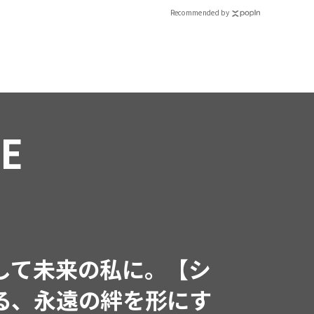
Recommended by
FEATURE
Jul, 15,2026
FASHION
PR
【ICB】人気イン
同制作! 週5で着た