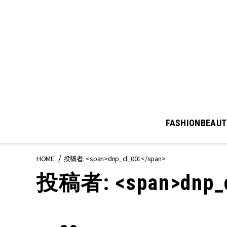
FASHION
BEAUT
HOME
投稿者: <span>dnp_cl_001</span>
投稿者: <span>dnp_c