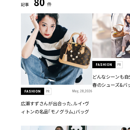
80
件
記事
FASHION
PR
どんなシーンも自
春のシューズ&バ
FASHION
May, 28,2026
PR
広瀬すずさんが出合った、ルイ・ヴ
ィトンの名品「モノグラム」バッグ