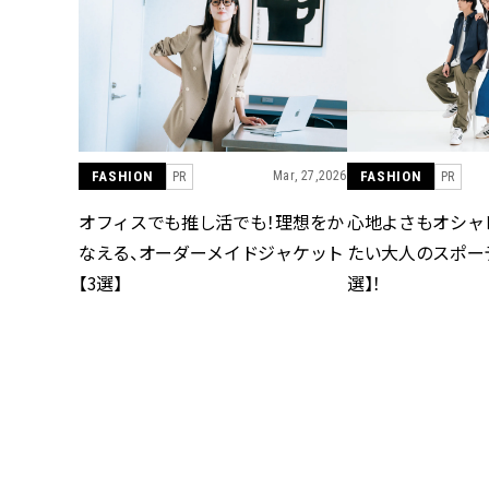
FASHION
Mar, 27,2026
FASHION
PR
PR
オフィスでも推し活でも！理想をか
心地よさもオシャ
なえる、オーダーメイドジャケット
たい大人のスポー
【3選】
選】！