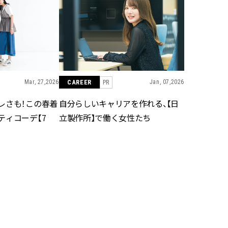
かな肌を目指す | CLASSY.[クラッ
目 | CLASSY.[クラ
シィ]
Aug, 7, 2026
Mar,
BEAUTY
WEDDING
冷房・紫外線etc...「夏の隠れ乾
【トレンドの巻き
燥」を防ぐ【ベタつかない名品
式ゲスト服の鉄板
クリーム】3選＜30代のベストコ
ンピ”は『スカー
スメ＞ | CLASSY.[クラッシィ]
正解！ | CLASSY.
Mar, 27,2026
CAREER
Jan, 07,2026
PR
レさも！この春着
自分らしいキャリアを作れる、【日
Nov, 17, 2025
Aug,
BEAUTY
WEDDING
ティコーデ【7
立製作所】で働く女性たち
【落ちない名品リップ10選】塗
20万円台〜【カル
り直しできない・皮むけしやす
ング４選】ラブ、トリ
いetc.悩みをクリア | CLASSY.[ク
を『マリッジ』に
ラッシィ]
ます！ | CLASSY.
Aug, 5, 2026
Sep,
BEAUTY
WEDDING
夏の深刻なくすみ・色ムラにア
“キャトル”で人気
プローチ！【透明感を底上げ】
ュロン】の『ブラ
神コスメ３選 | CLASSY.[クラッシ
グ』は普段使いもし
ィ]
CLASSY.[クラッシ