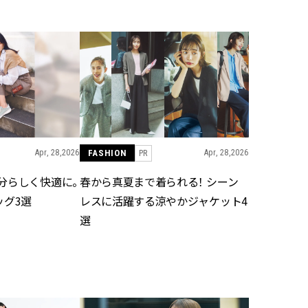
BEAUTY
Aug, 7, 2026
Feb,
BEAUTY
WEDDING
【UV下地】酷暑に頼れる！
結婚式に黒ドレス
2,000円台〜3,000円台の名品3選
ばれで失敗しない
｜30代美容ライターが正直レビ
ーを解説 | CLASS
ュー | CLASSY.[クラッシィ]
Apr, 28,2026
FASHION
Apr, 28,2026
PR
Aug, 6, 2026
Aug,
BEAUTY
WEDDING
分らしく快適に。
春から真夏まで着られる！ シーン
【ヘアアクセ6選】手抜きに見え
【結婚指輪】人気
ない！アラサーのまとめ髪が垢
ング22選｜20〜3
ッグ3選
レスに活躍する涼やかジャケット4
抜ける「即戦力アクセ」たち |
エピソードも | CLA
選
CLASSY.[クラッシィ]
ィ]
Aug, 5, 2026
Jun,
BEAUTY
WEDDING
忙しい毎日に「うるおいター
【一生ものジュエ
ボ」を。新【SOFINA BASIC＋】
存在感が際立つ！
のお手入れでうるおってなめら
「トゥギャザー」