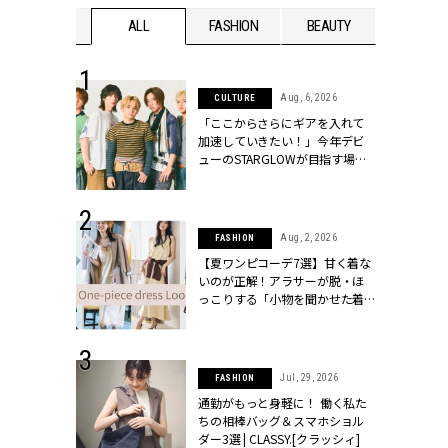
WEDDING
ALL
FASHION
BEAUTY
WEDDIN
 16, 2026
Aug, 6, 2026
CULTURE
はアリ？お呼
「ここからさらにギアを入れて
コーデ＆マナ
加速していきたい！」今年デビ
Y.[クラッシィ]
ューのSTARGLOWが目指す場所
とは？【3rdシングル『Drivin' My
Life』発売】 | CLASSY.[クラッシ
ィ]
 13, 2025
Aug, 2, 2026
FASHION
ブランドのリ
【夏ワンピコーデ7選】甘く着な
0代カップルの
いのが正解！アラサーが脱・ほ
SSY.[クラッシ
っこりする「小物を聞かせた着
こなし」 | CLASSY.[クラッシィ]
 30, 2026
Jul, 29, 2026
FASHION
リー】1つでも
通勤がもっと身軽に！ 働く私た
ポメラートの
ちの相棒バッグ＆スマホショル
シリーズに注
ダー3選 | CLASSY.[クラッシィ]