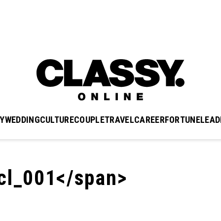
Y
WEDDING
CULTURE
COUPLE
TRAVEL
CAREER
FORTUNE
LEAD
l_001</span>