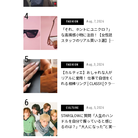
ッシィ]
 24, 2026
Aug, 7, 2026
FASHION
方３選】結婚
「それ、ホントにユニクロ？」
“シンプル黒ワ
な高揚感小物に注目！【女性誌
フ』で盛るのが
スタッフのリアル買い３選】 |
[クラッシィ]
CLASSY.[クラッシィ]
 18, 2025
Aug, 3, 2026
FASHION
ティエ人気リ
【カルティエ】おしゃれな人が
ニティetc.
リアルに愛用！ 仕事で自信をく
選ぶ人増えて
れる相棒リング | CLASSY.[クラッ
[クラッシィ]
シィ]
 4, 2025
Aug, 5, 2026
CULTURE
急上昇【ブシ
STARGLOWに質問「人生のハン
イダルリン
ドルを自分で握っていると感じ
やすい！ |
るのは？」“大️人になった”と実
ィ]
感する瞬間【3rdシングル
『Drivin' My Life』発売】 |