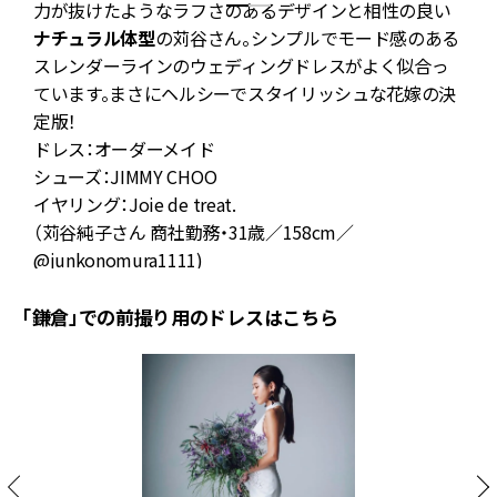
で
力が抜けたようなラフさのあるデザインと相性の良い
ナチュラル体型
の苅谷さん。シンプルでモード感のある
スレンダーラインのウェディングドレスがよく似合っ
ています。まさにヘルシーでスタイリッシュな花嫁の決
定版！
ドレス：オーダーメイド
シューズ：JIMMY CHOO
イヤリング：Joie de treat.
（苅谷純子さん 商社勤務・31歳／158cm／
@junkonomura1111
)
「鎌倉」での前撮り用のドレスはこちら