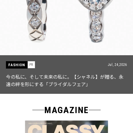
FASHION
PR
Jul, 15,2026
【ICB】人気インフルエンサーと共同制作! 週5で着たく
なる「名品ブラウス」２選
MAGAZINE