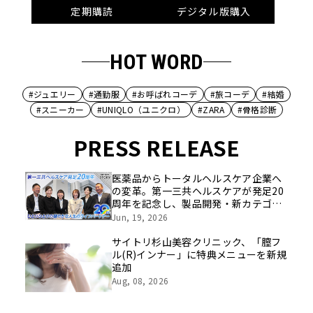
定期購読
デジタル版購入
HOT WORD
#ジュエリー
#通勤服
#お呼ばれコーデ
#旅コーデ
#結婚
#スニーカー
#UNIQLO（ユニクロ）
#ZARA
#骨格診断
PRESS RELEASE
医薬品からトータルヘルスケア企業へ
の変革。第一三共ヘルスケアが発足20
周年を記念し、製品開発・新カテゴリ
挑戦の舞台や旧社統合時のエピソード
Jun, 19, 2026
を社員の想いとともに振り返る特別映
像を公開！
サイトリ杉山美容クリニック、「膣フ
ル(R)インナー」に特典メニューを新規
追加
Aug, 08, 2026