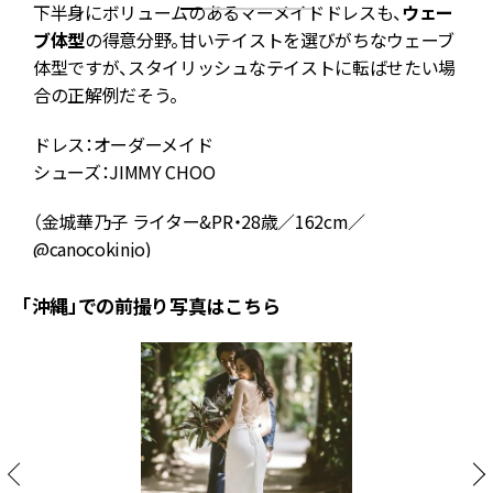
華
下半身にボリュームのあるマーメイドドレスも、
ウェー
ブ体型
の得意分野。甘いテイストを選びがちなウェーブ
体型ですが、スタイリッシュなテイストに転ばせたい場
合の正解例だそう。
ドレス：オーダーメイド
シューズ：JIMMY CHOO
（金城華乃子 ライター&PR・28歳／162cm／
@canocokinjo
)
「沖縄」での前撮り写真はこちら