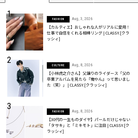
Aug, 3, 2026
FASHION
【カルティエ】おしゃれな人がリアルに愛用！
仕事で自信をくれる相棒リング | CLASSY.[クラ
ッシィ]
Aug, 8, 2026
CULTURE
【小林虎之介さん】父譲りのライダース「父の
卒業アルバムを見たら『俺やん』って思いまし
た（笑）」 | CLASSY.[クラッシィ]
Aug, 8, 2026
FASHION
【30代の一生ものダイヤ】パールだけじゃない
「タサキ」と「ミキモト」に注目 | CLASSY.[ク
ラッシィ]