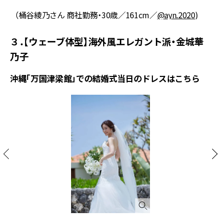
（桶谷綾乃さん 商社勤務・30歳／161cm／
@ayn.2020
)
３．【ウェーブ体型】海外風エレガント派・金城華
乃子
沖縄「万国津梁館」での結婚式当日のドレスはこちら