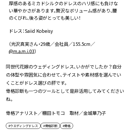
厚感のあるミカドシルクのドレスのハリ感にも負けな
い華やかさがあります。贅沢なボリューム感があり、腰
のくびれ、後ろ姿がとっても美しい！
ドレス：Saiid Kobeisy
（光沢真実さん・29歳／会社員／155.5cm／
@m.a.m.i.03
）
同世代花嫁のウェディングドレス、いかがでしたか？自分
の体型や雰囲気に合わせて、テイストや素材感を選んでい
くことがドレス選びの肝です。
骨格診断も一つのツールとして是非活用してみてください
ね。
骨格アナリスト／棚田トモコ 取材／金城華乃子
#ウエディングドレス
#骨格診断
#骨格