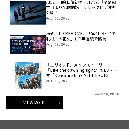
AliA、再始動後初のアルバム『mate』
本日より配信開始！リリックビデオも
公開！
Aug, 08, 2026
株式会社FREEDiVE、「第71回とりで
利根川大花火」に3年連続で協賛
Aug, 08, 2026
『エリオスR』メインストーリー
『Like the dawning light』のEDテー
マ「Rise Sunshine ALL HEROES
Ver.」がフルサイズ配信決定！
Aug, 08, 2026
Powered by PR TIMES
VIEW MORE