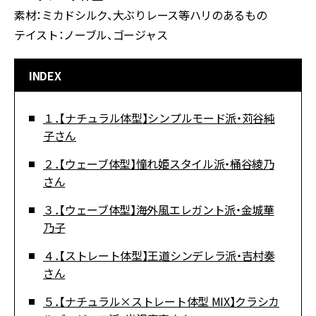
素材：ミカドシルク、大ぶりレース等ハリのあるもの
テイスト：ノーブル、ゴージャス
INDEX
１．【ナチュラル体型】シンプルモード派・苅谷純
子さん
２．【ウェーブ体型】憧れ姫スタイル派・桶谷綾乃
さん
３．【ウェーブ体型】海外風エレガント派・金城華
乃子
４．【ストレート体型】王道シンデレラ派・吉村奏
さん
５．【ナチュラル×ストレート体型 MIX】クラシカ