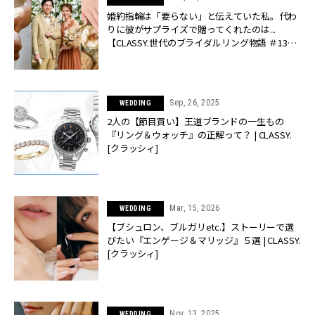
婚約指輪は「要らない」と伝えていた私。代わ
りに彼がサプライズで贈ってくれたのは...
【CLASSY.世代のブライダルリング物語 ＃13】
| CLASSY.[クラッシィ]
Sep, 26, 2025
WEDDING
2人の【節目買い】王道ブランドの一生もの
『リング＆ウォッチ』の正解って？ | CLASSY.
[クラッシィ]
Mar, 15, 2026
WEDDING
【ブシュロン、ブルガリetc.】ストーリーで選
びたい『エンゲージ＆マリッジ』５選 | CLASSY.
[クラッシィ]
Nov, 13, 2025
WEDDING