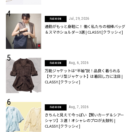
Jul, 29, 2026
FASHION
通勤がもっと身軽に！ 働く私たちの相棒バッグ
＆スマホショルダー3選 | CLASSY.[クラッシィ]
Aug, 6, 2026
FASHION
万能ジャケットは“半袖”説！品良く着られる
【サファリ型ジャケット】は着回し力に注目 |
CLASSY.[クラッシィ]
Aug, 7, 2026
FASHION
きちんと見えて今っぽい【賢いカーデ＆シアー
シャツ】３選！オシャレのプロが太鼓判 |
CLASSY.[クラッシィ]