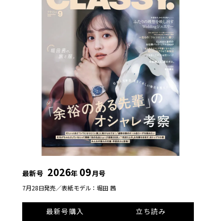
2026
09
最新号
年
月号
7月28日発売／
表紙モデル：堀田 茜
最新号購入
立ち読み