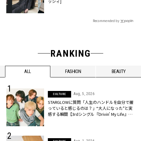
ッシィ]
Recommended by
RANKING
ALL
FASHION
BEAUTY
Aug, 5, 2026
CULTURE
STARGLOWに質問「人生のハンドルを自分で握
っていると感じるのは？」“大️人になった”と実
感する瞬間【3rdシングル『Drivin' My Life』発
売】 | CLASSY.[クラッシィ]
Aug, 1, 2026