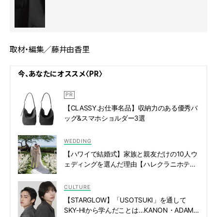
取材・編集／藤井由香里
今、あなたにオススメ〈PR〉
【CLASSY.お仕事名品】収納力のある優秀バ
ッグ&スマホショルダー3選
WEDDING
【ハワイで結婚式】家族と親友だけの10人ウ
ェディングを選んだ理由【ハレクラニホテ
ル】 | CLASSY.[クラッシィ]
CULTURE
【STARGLOW】「USOTSUKI」を通して
SKY-HIから学んだことは…KANON・ADAM