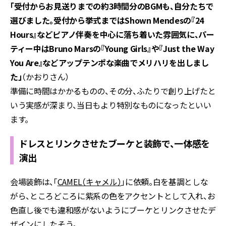
「受付からお見送りまでの約3時間分のBGMも、自分たちで
選びました。受付から挙式まではShown Mendesの『24
Hours』などピアノ伴奏を中心に落ち着いた雰囲気に、パー
ティー中はBruno Marsの『Young Girls』や『Just the Way
You Are』などアップテンポな楽曲でメリハリを出しまし
た」
（かおりさん）
準備に時間はかかるものの、その分、ふたりで創り上げたと
いう実感が深まり、当日もより特別なものになったといい
ます。
ドレスとリンクさせたブーケと装飾で、一体感を
演出
会場装飾は
、「
CAMEL（キャメル）
」
に依頼。白を基調としな
がら、ところどころに紫系の色をアクセントとして入れ、お
色直し後でも違和感がないようにブーケとリンクさせたデ
ザインにしたそう。