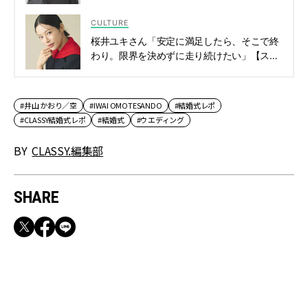
がクロストーク！ | CLASSY.[クラッシィ]
CULTURE
桜井ユキさん「安定に満足したら、そこで終
わり。限界を決めずに走り続けたい」【スペ
シャルドラマ『しあわせは食べて寝て待て ～
早春の養生編～』】 | CLASSY.[クラッシィ]
#井山 かおり／空
#IWAI OMOTESANDO
#結婚式レポ
#CLASSY結婚式レポ
#結婚式
#ウエディング
BY
CLASSY.編集部
SHARE