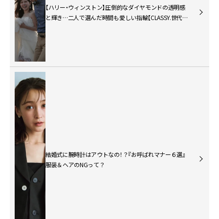
【ハリー・ウィンストン】圧倒的なダイヤモンドの透明感
と輝き…二人で選んだ時間も愛しい指輪【CLASSY.世代の
ブライダルリング物語＃3】
結婚式に腕時計はアウトなの！？『お呼ばれマナー６選』
服装＆ヘアのNGって？