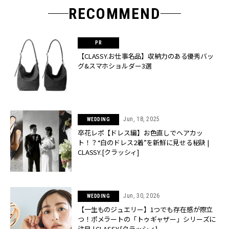
RECOMMEND
【CLASSY.お仕事名品】収納力のある優秀バッ
グ&スマホショルダー3選
Jun, 18, 2025
WEDDING
卒花レポ【ドレス編】お色直しでヘアカッ
ト！？“白のドレス2着”を新鮮に見せる秘訣 |
CLASSY.[クラッシィ]
Jun, 30, 2026
WEDDING
【一生ものジュエリー】1つでも存在感が際立
つ！ポメラートの「トゥギャザー」シリーズに
注目 | CLASSY.[クラッシィ]