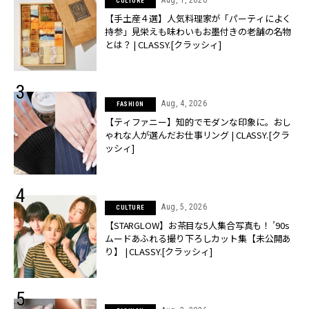
CULTURE
【手土産４選】人気料理家が「パーティによく
持参」見栄えも味わいもお墨付きの老舗の名物
とは？ | CLASSY.[クラッシィ]
Aug, 4, 2026
FASHION
【ティファニー】知的でモダンな印象に。おし
ゃれな人が選んだお仕事リング | CLASSY.[クラ
ッシィ]
Aug, 5, 2026
CULTURE
【STARGLOW】お茶目な5人集合写真も！ ’90s
ムードあふれる撮り下ろしカット集【未公開あ
り】 | CLASSY.[クラッシィ]