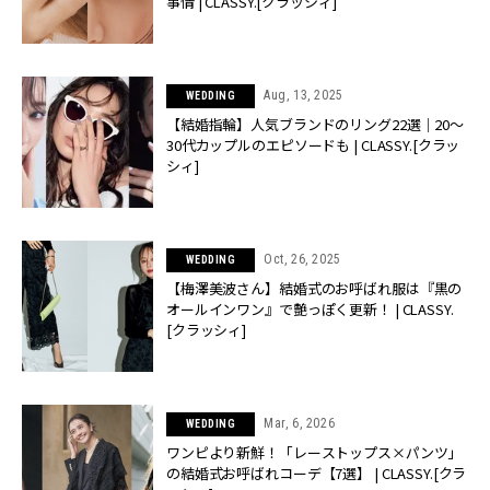
事情 | CLASSY.[クラッシィ]
Aug, 13, 2025
WEDDING
【結婚指輪】人気ブランドのリング22選｜20〜
30代カップルのエピソードも | CLASSY.[クラッ
シィ]
Oct, 26, 2025
WEDDING
【梅澤美波さん】結婚式のお呼ばれ服は『黒の
オールインワン』で艶っぽく更新！ | CLASSY.
[クラッシィ]
Mar, 6, 2026
WEDDING
ワンピより新鮮！「レーストップス×パンツ」
の結婚式お呼ばれコーデ【7選】 | CLASSY.[クラ