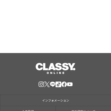
『エリオスR』メインストーリー
『Like the dawning light』のEDテー
マ「Rise Sunshine ALL HEROES
Ver.」がフルサイズ配信決定！
Aug, 08, 2026
インフォメーション