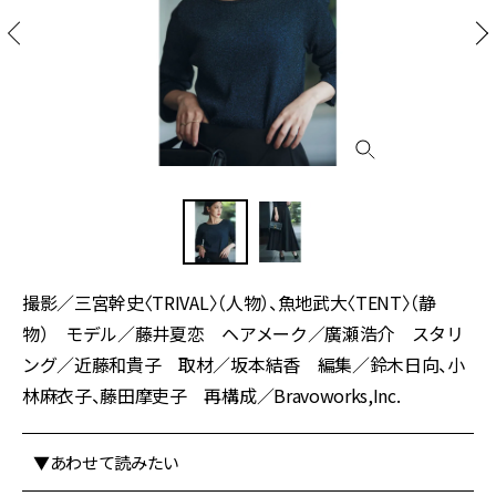
撮影／三宮幹史〈TRIVAL〉（人物）、魚地武大〈TENT〉（静
物） モデル／藤井夏恋 ヘアメーク／廣瀬浩介 スタリ
ング／近藤和貴子 取材／坂本結香 編集／鈴木日向、小
林麻衣子、藤田摩吏子 再構成／Bravoworks,Inc.
▼あわせて読みたい