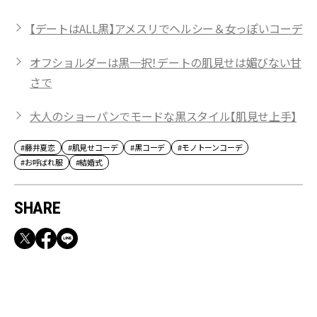
【デートはALL黒】アメスリでヘルシー＆女っぽいコーデ
オフショルダーは黒一択！デートの肌見せは媚びない甘
さで
大人のショーパンでモードな黒スタイル【肌見せ上手】
#藤井夏恋
#肌見せコーデ
#黒コーデ
#モノトーンコーデ
#お呼ばれ服
#結婚式
SHARE