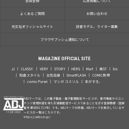
会員登録
広告掲載について
よくあるご質問
お問い合わせ
光文社オフィシャルサイト
読者モデル、ライター募集
ブラウザプッシュ通知について
MAGAZINE OFFICIAL SITE
JJ
CLASSY.
VERY
STORY
HERS
Mart
美ST
bis
和食スタイル
女性自身
SmartFLASH
COMIC熱帯
comic Pureri
マンガ コミソル
本がすき。
ABJマークは、この電子書店・電子書籍配信サービスが、著作権者からコン
テンツ使用許諾を得た正規版配信サービスであることを示す登録商標（登録
番号 第6091713号）です。ABJマークの詳細、ABJマークを掲示しているサ
ービスの一覧はこちらです。
https://aebs.or.jp/