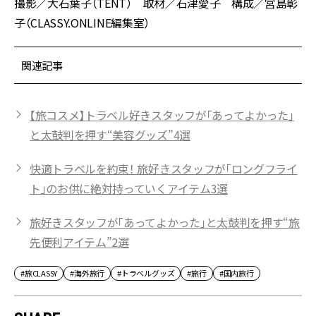
撮影／大石葉子（TENT） 取材／石津愛子 構成／宮島彰
子（CLASSY.ONLINE編集室）
関連記事
【旅コスメ】トラベル好きスタッフが「あってよかった」
と太鼓判を押す“美容グッズ”4選
快適トラベルを約束！ 旅好きスタッフが「ロングフライ
ト」のお供に絶対持っていくアイテム3選
旅好きスタッフが「あってよかった」と太鼓判を押す“旅
先便利アイテム”2選
#旅CLASSY
#海外旅行
#トラベルグッズ
#旅行
#国内旅行