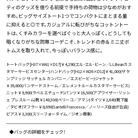
ティのグッズを借りる前提で手持ちの荷物は少なめがおす
すめ。ビッグサイズトート1つでコンパクトにまとまる量
に抑えると◎です。カジュアルに転びがちなコットントー
トは、くすみカラーを選べばぐっと大人っぽく。どうしても
暗くなりがちな防寒コーデこそ、トレンドの赤＆ミニ丈ボ
トムスを取り入れて、今っぽいバランス感に。
トートバッグ[H37×W61×D17]￥4,290(エル･エル･ビーン／L.L.Beanカス
タマーサービスセンター)ハンドバッグ[H12×W26×D12]￥41,000(ザ ケ
ンブリッジ サッチェル カンパニー／エスピービー)ジャケット
￥39,600(バンヤードストーム／エレメントルールカスタマーサービス)
ニット￥9,900(ラベルエチュード)パンツ￥16,500(アプワイザー･リッシ
ェ プレスルーム)靴￥148,500(ペリーコ／アマン)タイツ￥2,640(靴下屋
／タビオ)マフラー￥8,690(Santelli Francesca／ノーリーズ自由が丘店)
ピアス￥3,300(スリーフォータイム／ジオン商事)
◆バッグの詳細をチェック！