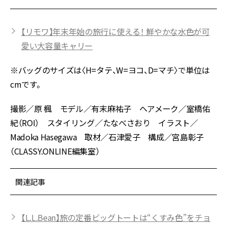
【リモワ】年末年始の旅行に使える！ 鮮やかな水色が可
愛い大容量キャリー
※バッグのサイズは〈H=タテ、W=ヨコ、D=マチ〉で単位は
cmです。
撮影／原 楓 モデル／有末麻祐子 ヘアメーク／室橋佑
紀（ROI） スタイリング／たなべさおり イラスト／
Madoka Hasegawa 取材／石津愛子 構成／宮島彰子
（CLASSY.ONLINE編集室）
関連記事
【L.L.Bean】旅の定番ビッグトートは“くすみ色”をチョ