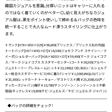
韓国カジュアルを意識。分厚いニットはキャリーに入れる
のではなく着ていくのがベター◎。幼く見えがちなカジュ
アル服は、黒をポイント使いして締める＆バッグの色味を
統一することで大人なムード漂うスタイリングに仕上がり
ます。
トランク[H76×W53×D29]￥96,800(ブリックス／ブリックス丸の内店)
トートバッグ[H37×W42×D7]￥16,500(ジョセフ アンド ステイシー／ク
イーポ)ショルダーバッグ[H16×W20.5×D7]￥59,400(マーク ジェイコブ
ス／マーク ジェイコブス カスタマーセンター)コート￥38,500(アルペー
ジュストーリー プレスルーム)ニット￥23,100(LE CIEL BLEU／ルシェルブ
ルー総合カスタマーサービス)中に着たTシャツ￥1,500(UNIQLO)パンツ
￥25,300(レッドカード トーキョー／ゲストリスト)靴￥25,300(UGG®︎／
デッカーズジャパン)帽子￥10,780(ザ シンゾーン／シンゾーン ルミネ新
宿店)ネックレス￥19,800(チビ･ジュエルズ／チビ･ジュエルズ･ジャパン)
◆バッグの詳細をチェック！