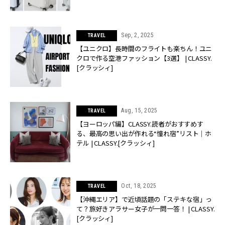
Sep, 2, 2025
TRAVEL
【ユニクロ】長時間のフライトも楽ちん！ユニ
クロで作る空港ファッション【3選】 | CLASSY.
[クラッシィ]
Aug, 15, 2025
TRAVEL
【ヨーロッパ編】CLASSY.読者がおすすめす
る、最高の思い出が作れる“憧れ宿”リスト｜ホ
テル | CLASSY.[クラッシィ]
Oct, 18, 2025
TRAVEL
【沖縄エリア】で近頃話題の「ステキな宿」っ
て？旅好きアラサー女子が一問一答！ | CLASSY.
[クラッシィ]