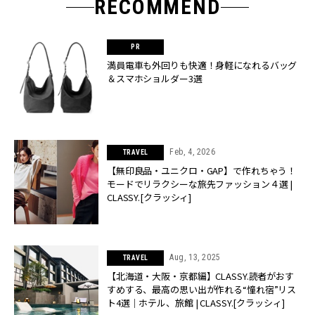
RECOMMEND
満員電車も外回りも快適！身軽になれるバッグ
＆スマホショルダー3選
Feb, 4, 2026
TRAVEL
【無印良品・ユニクロ・GAP】で作れちゃう！
モードでリラクシーな旅先ファッション４選 |
CLASSY.[クラッシィ]
Aug, 13, 2025
TRAVEL
【北海道・大阪・京都編】CLASSY.読者がおす
すめする、最高の思い出が作れる“憧れ宿”リス
ト4選｜ホテル、旅館 | CLASSY.[クラッシィ]