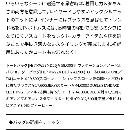
いろいろなシーンに遭遇する帰省時は、着回し力＆楽ちん
さの両方を意識して。レイヤードしやすいビッグシルエッ
トのニットには、インナーにはブラウスを忍ばせてトレン
ド感をUP。ボトムスには、長時間の移動でも安心のシワに
なりにくいスカートをセレクト。カラーアイテムや柄を選
ぶことで手抜き感のないスタイリングが完成します。初詣
用にあったかコートもお忘れなく！
トートバッグ[H37×W57×D26]￥58,000(ア ヴァケーション／ノーベル
バ)ショルダーバッグ[H17×W22×D10]￥42,900(TOFF＆LOADSTONE／
T&L)ニット￥39,600(スローン／ザ ショップ スローン 新静岡セノバ店)中
に着たブラウス￥17,600(JILKY)スカート￥44,000(DOUBLE STANDARD
CLOTHING／フィルム)手に持ったコート￥44,000(CODE A)靴￥8,910(マ
ミアン／マミアン カスタマーサポート)タイツ￥2,640(靴下屋／タビオ)
ピアス￥3,080(フィービィー)
◆バッグの詳細をチェック！