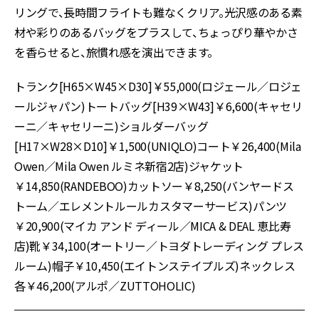
リングで、長時間フライトも難なくクリア。光沢感のある素
材や彩りのあるバッグをプラスして、ちょっぴり華やかさ
を香らせると、旅慣れ感を演出できます。
トランク[H65×W45×D30]￥55,000(ロジェール／ロジェ
ールジャパン)トートバッグ[H39×W43]￥6,600(キャセリ
ーニ／キャセリーニ)ショルダーバッグ
[H17×W28×D10]￥1,500(UNIQLO)コート￥26,400(Mila
Owen／Mila Owen ルミネ新宿2店)ジャケット
￥14,850(RANDEBOO)カットソー￥8,250(バンヤードス
トーム／エレメントルールカスタマーサービス)パンツ
￥20,900(マイカ アンド ディール／MICA & DEAL 恵比寿
店)靴￥34,100(オートリー／トヨダトレーディング プレス
ルーム)帽子￥10,450(エイトンステイプルズ)ネックレス
各￥46,200(アルポ／ZUTTOHOLIC)