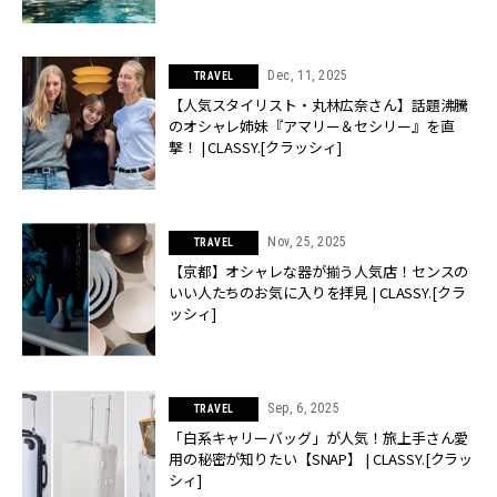
Dec, 11, 2025
TRAVEL
【人気スタイリスト・丸林広奈さん】話題沸騰
のオシャレ姉妹『アマリー＆セシリー』を直
撃！ | CLASSY.[クラッシィ]
Nov, 25, 2025
TRAVEL
【京都】オシャレな器が揃う人気店！センスの
いい人たちのお気に入りを拝見 | CLASSY.[クラ
ッシィ]
Sep, 6, 2025
TRAVEL
「白系キャリーバッグ」が人気！旅上手さん愛
用の秘密が知りたい【SNAP】 | CLASSY.[クラッ
シィ]