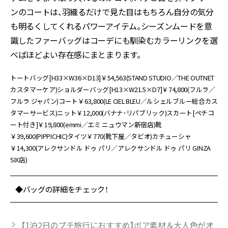
ンのコートは、羽織るだけで見た目はもちろん自分の気分
も明るくしてくれるパワーアイテム。シーズンムードを意
識したファーバッグはコーデにも馴染むカラーリンクを選
べばほどよい存在感にまとまります。
トートバッグ[H33×W36×D13]￥54,563(STAND STUDIO／THE OUTNET
カスタマーケア)ショルダーバッグ[H13×W21.5×D7]￥74,800(フルラ／
フルラ ジャパン)コート￥63,800(LE CIEL BLEU／ルシェルブルー総合カス
タマーサービス)ニット￥12,000(バナナ･リパブリック)スカート[ペチコ
ート付き]￥19,800(emmi／エミ ニュウマン新宿店)靴
￥39,600(PIPPICHIC)タイツ￥770(靴下屋／タビオ)カチューシャ
￥14,300(アレクサンドル ドゥ パリ／アレクサンドル ドゥ パリ GINZA
SIX店)
◆バッグの詳細をチェック！
【1泊2日のプチ旅行におすすめ】ボア素材＆大人色がオ