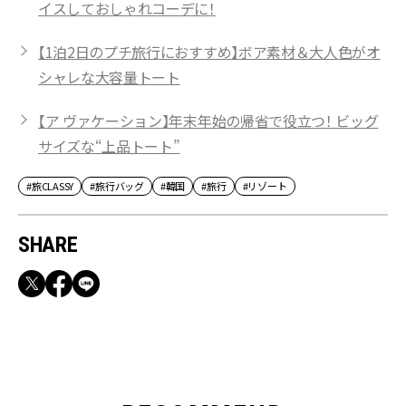
イスしておしゃれコーデに！
【1泊2日のプチ旅行におすすめ】ボア素材＆大人色がオ
シャレな大容量トート
【ア ヴァケーション】年末年始の帰省で役立つ！ ビッグ
サイズな“上品トート”
#旅CLASSY
#旅行バッグ
#韓国
#旅行
#リゾート
SHARE