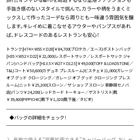
手抜き感のないスタイルで挑んで。カラーや柄をうまくミ
ックスして作ったコーデなら周りとも一味違う雰囲気を醸
します。キレイめに着こなせるアウターやパンプスがあれ
ば、ドレスコードのあるレストランも安心！
トランク[H74×W55×D28]￥84,700(プロテカ／エース)ボストンバッグ
[H35×W52×D22]￥22,000(レスポートサック／レスポートサック ジャ
パン)ハンドバッグ[H13.5×W27×D12.5]￥49,500(TOFF＆LOADSTONE／
T&L)コート￥50,600(カデュネ プレスルーム)ビスチェ￥11,000(ガレージ
オブ グッド クロージング／ガレージ オブ グッド クロージング プレス
ルーム)ニット￥25,300(スローン／ザ ショップ スローン 新静岡セノバ
店)パンツ￥24,200(レッドカード トーキョー／ゲストリスト)靴
￥39,600(PIPPICHIC)靴下￥1,320(靴下屋／タビオ)
◆バッグの詳細をチェック！
長旅で使える“容量拡張できる”キャリーバッグ、おしゃ