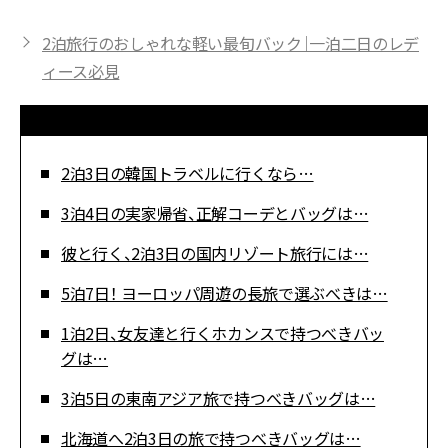
2泊旅行のおしゃれな軽い最旬バック｜一泊二日のレデ
ィース必見
2泊3日の韓国トラベルに行くなら…
3泊4日の実家帰省、正解コーデとバッグは…
彼と行く、2泊3日の国内リゾート旅行には…
5泊7日！ ヨーロッパ周遊の長旅で選ぶべきは…
1泊2日、女友達と行くホカンスで持つべきバッ
グは…
3泊5日の東南アジア旅で持つべきバッグは…
北海道へ2泊3日の旅で持つべきバッグは…