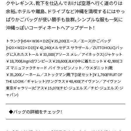
クやレギンス、靴下を仕込んでおけば空港へ行く道のりは
余裕。ホテルや離島、ドライブなど沖縄を満喫するにはやっ
ぱりかごバッグが使い勝手も抜群。シンプルな服も一気に
沖縄っぽいコーディネートへアップデート！
トランク[H54×W36×D25]￥35,200(エース／エース)かごバッグ
[H20×W22×D15]￥42,240(メルセデス サラザール／ZUTTOHOLIC)バッ
グに入れたストール￥33,000(アソース メレ／アイネックス)ジャケット
￥18,700(Ungrid)ワンピース￥28,600(JILKY)中に着たニット￥42,900(コ
ズ マニュファクチャード バイ ラッピンノット／ウメダニット)靴
￥35,200(ノーネーム／ストックマン)靴下[3足セット]￥1,760(FRUIT OF
THE LOOM／ギャレット)サングラス￥48,400(アイヴァン／アイヴァン
東京ギャラリー)ピアス￥15,070(チビ･ジュエルズ／チビ･ジュエルズ･ジ
ャパン)
◆バッグの詳細をチェック！