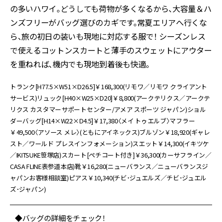
の多いハワイ。どうしても荷物が多くなるから、大容量＆ハ
ンズフリーがバッグ選びのカギです。常夏エリアへ行くな
ら、旅の初日の装いも現地に対応する服で！ シーズンレス
で使えるコットンスカートと薄手のスウェットにアウター
を重ねれば、機内でも現地到着後も快適。
トランク[H77.5×W51×D26.5]￥168,300(リモワ／リモワ クライアント
サービス)リュック[H40×W25×D20]￥8,800(アークテリクス／アークテ
リクス カスタマーサポートセンター/アメア スポーツ ジャパン)ショル
ダーバッグ[H14×W22×D4.5]￥17,380〈メイ トゥエルブ〉マフラー
￥49,500〈アソース メレ〉(ともにアイネックス)ブルゾン￥18,920(ギャレ
スト／ワールド プレスインフォメーション)スエット￥14,300(イキツケ
／IKITSUKE笹塚店)スカート[ペチコート付き]￥36,300(カーサフライン／
CASA FLINE表参道本店)靴￥16,280(ニューバランス／ニューバランスジ
ャパンお客様相談室)ピアス￥10,340(チビ･ジュエルズ／チビ･ジュエル
ズ･ジャパン)
◆バッグの詳細をチェック！