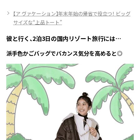
【ア ヴァケーション】年末年始の帰省で役立つ！ ビッグ
サイズな“上品トート”
彼と行く、2泊3日の国内リゾート旅行には…
派手色かごバッグでバカンス気分を高めると◎