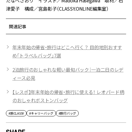
たなべさおり イラスト／Madoka Hasegawa 取材／石
津愛子 構成／宮島彰子（CLASSY.ONLINE編集室）
関連記事
年末年始の帰省・旅行はどこへ行く？ 目的地別おすす
め「トラベルバッグ」7選
2泊旅行のおしゃれな軽い最旬バック｜一泊二日のレデ
ィース必見
【レスポ】年末年始の帰省・旅行に使える！ レオパード柄
のおしゃれボストンバッグ
#旅CLASSY
#キャリーバッグ
#旅行バッグ