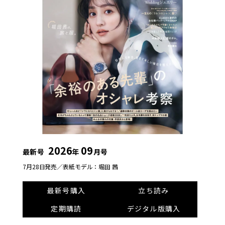
2026
09
最新号
年
月号
7月28日発売／
表紙モデル：堀田 茜
最新号購入
立ち読み
定期購読
デジタル版購入