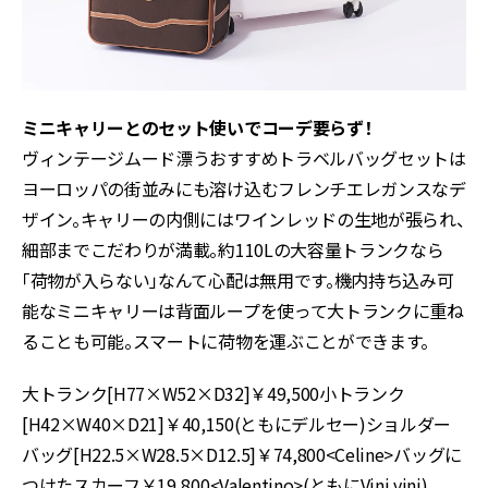
ミニキャリーとのセット使いでコーデ要らず！
ヴィンテージムード漂うおすすめトラベルバッグセットは
ヨーロッパの街並みにも溶け込むフレンチエレガンスなデ
ザイン。キャリーの内側にはワインレッドの生地が張られ、
細部までこだわりが満載。約110Lの大容量トランクなら
「荷物が入らない」なんて心配は無用です。機内持ち込み可
能なミニキャリーは背面ループを使って大トランクに重ね
ることも可能。スマートに荷物を運ぶことができます。
大トランク[H77×W52×D32]￥49,500小トランク
[H42×W40×D21]￥40,150(ともにデルセー)ショルダー
バッグ[H22.5×W28.5×D12.5]￥74,800<Celine>バッグに
つけたスカーフ￥19,800<Valentino>(ともにVini vini)