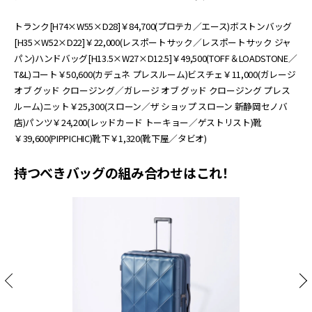
トランク[H74×W55×D28]￥84,700(プロテカ／エース)ボストンバッグ
[H35×W52×D22]￥22,000(レスポートサック／レスポートサック ジャ
パン)ハンドバッグ[H13.5×W27×D12.5]￥49,500(TOFF＆LOADSTONE／
T&L)コート￥50,600(カデュネ プレスルーム)ビスチェ￥11,000(ガレージ
オブ グッド クロージング／ガレージ オブ グッド クロージング プレス
ルーム)ニット￥25,300(スローン／ザ ショップ スローン 新静岡セノバ
店)パンツ￥24,200(レッドカード トーキョー／ゲストリスト)靴
￥39,600(PIPPICHIC)靴下￥1,320(靴下屋／タビオ)
持つべきバッグの組み合わせはこれ！