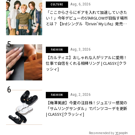
Aug, 6, 2026
CULTURE
「ここからさらにギアを入れて加速していきた
い！」今年デビューのSTARGLOWが目指す場所
とは？【3rdシングル『Drivin' My Life』発売】 |
CLASSY.[クラッシィ]
Aug, 3, 2026
FASHION
【カルティエ】おしゃれな人がリアルに愛用！
仕事で自信をくれる相棒リング | CLASSY.[クラ
ッシィ]
Aug, 2, 2026
FASHION
【梅澤美波】今夏の注目株！ジュエリー感覚の
「サムリングサンダル」でパンツコーデを更新
| CLASSY.[クラッシィ]
Recommended by