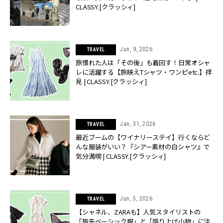
CLASSY.[クラッシィ]
Jun, 9, 2026
TRAVEL
旅慣れた人は「その後」も着回す！日常オシャ
レに活躍する【旅映えTシャツ・ワンピetc.】拝
見 | CLASSY.[クラッシィ]
Jan, 31, 2026
TRAVEL
最近ブームの【ワイナリーステイ】行くならど
んな服装がいい？『シアー素材の白シャツ』で
気分満喫 | CLASSY.[クラッシィ]
Jun, 5, 2026
TRAVEL
【シャネル、ZARAも】人気スタイリストの
「旅先ベーシック服」と「盛り上げ小物」に注