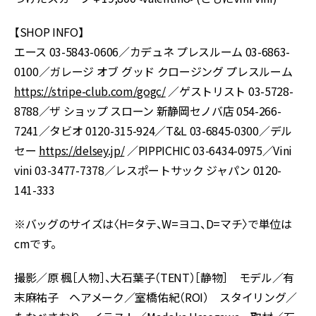
【SHOP INFO】
エース 03-5843-0606／カデュネ プレスルーム 03-6863-
0100／ガレージ オブ グッド クロージング プレスルーム
https://stripe-club.com/gogc/
／ゲストリスト 03-5728-
8788／ザ ショップ スローン 新静岡セノバ店 054-266-
7241／タビオ 0120-315-924／T&L 03-6845-0300／デル
セー
https://delsey.jp/
／PIPPICHIC 03-6434-0975／Vini
vini 03-3477-7378／レスポートサック ジャパン 0120-
141-333
※バッグのサイズは〈H=タテ、W=ヨコ、D=マチ〉で単位は
cmです。
撮影／原 楓［人物］、大石葉子（TENT）［静物］ モデル／有
末麻祐子 ヘアメーク／室橋佑紀（ROI） スタイリング／