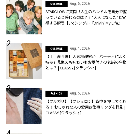
Aug, 5, 2026
CULTURE
STARGLOWに質問「人生のハンドルを自分で握
っていると感じるのは？」“大️人になった”と実
感する瞬間【3rdシングル『Drivin' My Life』発
売】 | CLASSY.[クラッシィ]
Aug, 1, 2026
CULTURE
【手土産４選】人気料理家が「パーティによく
持参」見栄えも味わいもお墨付きの老舗の名物
とは？ | CLASSY.[クラッシィ]
Aug, 5, 2026
FASHION
【ブルガリ】【ブシュロン】背中を押してくれ
る！ おしゃれな人の愛用お仕事リングを拝見 |
CLASSY.[クラッシィ]