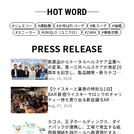
HOT WORD
#ジュエリー
#通勤服
#お呼ばれコーデ
#旅コーデ
#結婚
#スニーカー
#UNIQLO（ユニクロ）
#ZARA
#骨格診断
PRESS RELEASE
医薬品からトータルヘルスケア企業へ
の変革。第一三共ヘルスケアが発足20
周年を記念し、製品開発・新カテゴリ
挑戦の舞台や旧社統合時のエピソード
Jun, 19, 2026
を社員の想いとともに振り返る特別映
像を公開！
【ウイスキーと葉巻の特別な1日】
BAR 新宿ウイスキーサロンでのチャリ
ティー持ち寄り会＆新店舗 BAR
LASTWORD でのシガー初心者歓迎ペ
Aug, 07, 2026
アリング会を8月22日に開催
カゴメ、王子ホールディングス、ダイ
ナパックが連携し、工場で発生する紙
容器損紙を段ボールへ再資源化する実