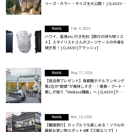
リーズ・カラー・サイズを大公開！ | CLASSY.
[クラッシィ]
Feb, 9, 2026
TRAVEL
ハワイ、香港etc.行き先別【旅行の持ち物リス
ト】スタイリストさんのスーツケースの中身を
覗き見！ | CLASSY.[クラッシィ]
May, 17, 2026
TRAVEL
【宿泊券プレゼント】首都圏ホテルランキング
第1位の“朝食”が美味しすぎ…！美食・アート・
癒しが揃う「WeBase鎌倉」へ | CLASSY.[クラ
ッシィ]
Mar, 10, 2026
TRAVEL
【韓国旅行】カップルでも楽しめる！ソウルの
最新お買い物スポット4選【江南エリア】 |