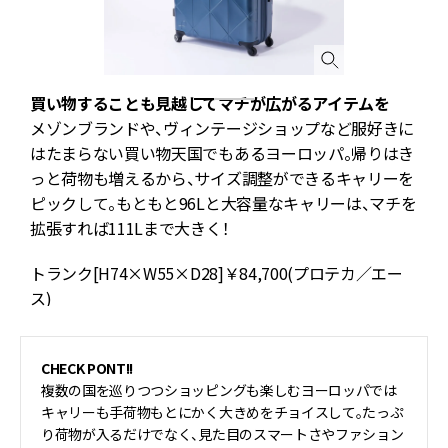
買い物することも見越してマチが広がるアイテムを
並
メゾンブランドや、ヴィンテージショップなど服好きに
て
はたまらない買い物天国でもあるヨーロッパ。帰りはき
し
っと荷物も増えるから、サイズ調整ができるキャリーを
ピックして。もともと96Lと大容量なキャリーは、マチを
拡張すれば111Lまで大きく！
トランク[H74×W55×D28]￥84,700(プロテカ／エー
ス)
CHECK PONT!!
複数の国を巡りつつショッピングも楽しむヨーロッパでは
キャリーも手荷物もとにかく大きめをチョイスして。たっぷ
り荷物が入るだけでなく、見た目のスマートさやファション