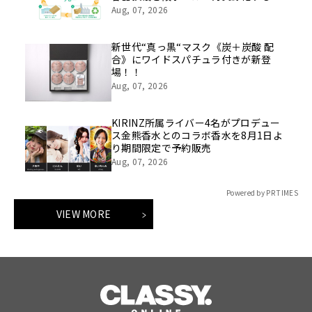
証を開始
Aug, 07, 2026
新世代“真っ黒“マスク《炭＋炭酸 配
合》にワイドスパチュラ付きが新登
場！！
Aug, 07, 2026
KIRINZ所属ライバー4名がプロデュー
ス金熊香水とのコラボ香水を8月1日よ
り期間限定で予約販売
Aug, 07, 2026
Powered by PR TIMES
VIEW MORE