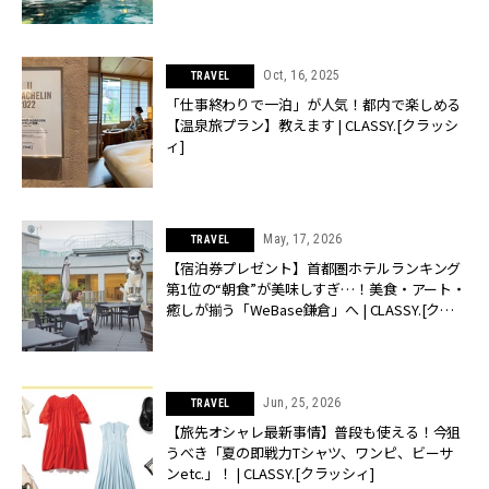
Oct, 16, 2025
TRAVEL
「仕事終わりで一泊」が人気！都内で楽しめる
【温泉旅プラン】教えます | CLASSY.[クラッシ
ィ]
May, 17, 2026
TRAVEL
【宿泊券プレゼント】首都圏ホテルランキング
第1位の“朝食”が美味しすぎ…！美食・アート・
癒しが揃う「WeBase鎌倉」へ | CLASSY.[クラ
ッシィ]
Jun, 25, 2026
TRAVEL
【旅先オシャレ最新事情】普段も使える！今狙
うべき「夏の即戦力Tシャツ、ワンピ、ビーサ
ンetc.」！ | CLASSY.[クラッシィ]