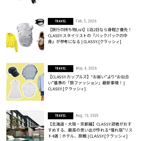
Feb, 5, 2026
TRAVEL
【旅行の持ち物List】1泊2日なら身軽さ優先！
CLASSY.スタイリストの『バックパックの中
身』が参考になる | CLASSY.[クラッシィ]
May, 4, 2026
TRAVEL
【CLASSY.カップルズ】“お揃い”より“お似合
い”基準の「旅ファッション」最新事情！ |
CLASSY.[クラッシィ]
Aug, 13, 2025
TRAVEL
【北海道・大阪・京都編】CLASSY.読者がおす
すめする、最高の思い出が作れる“憧れ宿”リス
ト4選｜ホテル、旅館 | CLASSY.[クラッシィ]