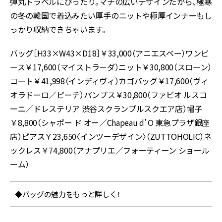
弾丸トラベルにぴったり。マチの広いデザインだから、極寒
の冬の韓国で着込みたい厚手のニットや極厚インナーもし
っかり収納できちゃいます。
バッグ［H33×W43×D18］￥33,000（アニエスベー）ワンピ
ース￥17,600（マイストラーダ）ニット￥30,800（スローン）
コート￥41,998（インディヴィ）カゴバッグ￥17,600（ヴィ
オラドーロ／ピーチ）パンプス￥30,800（ファビオ ルスコ
ーニ／ドレステリア 渋谷スクランブルスクエア店）帽子
￥8,800（シャポー ド オー／Chapeau d’ O 東急プラザ銀座
店）ピアス￥23,650〈インツーデザイン〉（ZUTTOHOLIC）ネ
ックレス￥74,800（アナプリエ／フォーティーン ショール
ーム）
◆バッグの魅力をもっと詳しく！