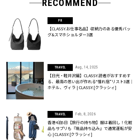
RECOMMEND
【CLASSY.お仕事名品】収納力のある優秀バッ
グ&スマホショルダー3選
Aug, 14, 2025
TRAVEL
【日光・軽井沢編】CLASSY.読者がおすすめす
る、最高の思い出が作れる“憧れ宿”リスト3選｜
ホテル、ヴィラ | CLASSY.[クラッシィ]
Feb, 8, 2026
TRAVEL
香港4泊5日【旅行の持ち物】服は着回し！化粧
品もサプリも『現品持ち込み』で通常運転が安
心 | CLASSY.[クラッシィ]