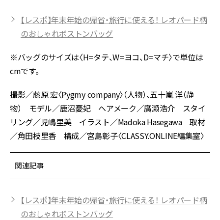
【レスポ】年末年始の帰省・旅行に使える！ レオパード柄
のおしゃれボストンバッグ
※バッグのサイズは〈H=タテ、W=ヨコ、D=マチ〉で単位は
cmです。
撮影／藤原 宏〈Pygmy company〉（人物）、五十嵐 洋（静
物） モデル／鹿沼憂妃 ヘアメーク／廣瀬浩介 スタイ
リング／児嶋里美 イラスト／Madoka Hasegawa 取材
／角田枝里香 構成／宮島彰子〈CLASSY.ONLINE編集室〉
関連記事
【レスポ】年末年始の帰省・旅行に使える！ レオパード柄
のおしゃれボストンバッグ