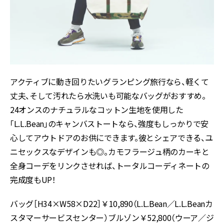
アクティブに動き回りたいグランピング旅行なら、軽くて
丈夫、そして汚れたら水洗いも可能なバッグがおすすめ。
24オンスのナチュラルなコットン生地を使用した
「L.L.Bean」のキャンバストートなら、強度もしっかりで安
心してアウトドアのお供にできます。彼とシェアできる、ユ
ニセックスなデザインも◎。カモフラージュ柄のカーキと
全身コーデをリンクさせれば、トータルコーディネートの
完成度もUP！
バッグ［H34×W58×D22］￥10,890（L.L.Bean／L.L.Beanカ
スタマーサービスセンター）ブルゾン￥52,800（ウーア／ジ