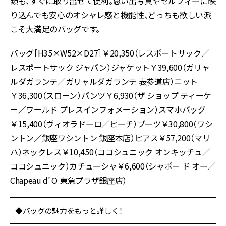
類も、すぐに取り出せて便利。思い出写真やセルフィーに映
り込んでも安心のオシャレ感と機能性、どっちも欲しい派
こそ大満足のバッグです。
バッグ［H35×W52×D27］￥20,350（レスポートサック／
レスポートサック ジャパン）ジャケット￥39,600（ガリャ
ルダガランテ／ガリャルダガランテ 表参道店）ニット
￥36,300（スローン）パンツ￥6,930（ザ ショップ ティーケ
ー／ワールド プレスインフォメーション）スマホバッグ
￥15,400（ヴィオラドーロ／ピーチ）ブーツ￥30,800（ワシ
ントン／銀座ワシントン 銀座本店）ピアス￥57,200（マリ
ハ）ネックレス￥10,450（ココシュニック オンキッチュ／
ココシュニック）カチューシャ￥6,600（シャポー ド オー／
Chapeau d’ O 東急プラザ銀座店）
◆バッグの魅力をもっと詳しく！