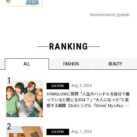
Recommended by
RANKING
ALL
FASHION
BEAUTY
Aug, 5, 2026
CULTURE
STARGLOWに質問「人生のハンドルを自分で握
っていると感じるのは？」“大️人になった”と実
感する瞬間【3rdシングル『Drivin' My Life』発
売】 | CLASSY.[クラッシィ]
Aug, 1, 2026
CULTURE