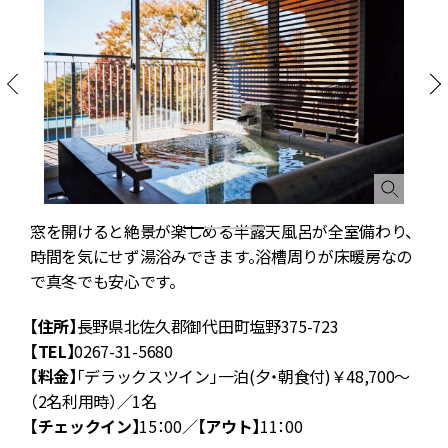
ヴ
窓を開けると絶景が楽しめる半露天風呂が全室備わり、
ル
時間を気にせず湯浴みできます。浴槽周りが床暖房なの
間
で真冬でも安心です。
【住所】
長野県北佐久郡御代田町塩野375-723
【TEL】
0267-31-5680
【料金】
「デラックスツイン」一泊(夕・朝食付)￥48,700〜
（2名利用時）／1名
【チェックイン】
15：00／
【アウト】
11：00