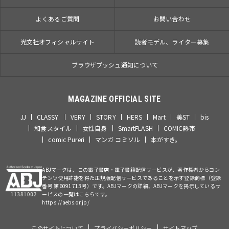
よくあるご質問
お問い合わせ
光文社オフィシャルサイト
読者モデル、ライター募集
ブラウザプッシュ通知について
MAGAZINE OFFICIAL SITE
JJ
CLASSY.
VERY
STORY
HERS
Mart
美ST
bis
和食スタイル
女性自身
SmartFLASH
COMIC熱帯
comic Pureri
マンガ コミソル
本がすき。
ABJマークは、この電子書店・電子書籍配信サービスが、著作権者からコン
テンツ使用許諾を得た正規版配信サービスであることを示す登録商標（登録
番号 第6091713号）です。ABJマークの詳細、ABJマークを掲示しているサ
ービスの一覧はこちらです。
https://aebs.or.jp/
このサイトについて
プライバシーポリシー
サイトマップ