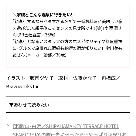
＼家族とこんな温泉に行きたい！／
「親孝行するならベタすぎる名所で一番お料理が美味しい宿
を選びたい。親子旅こそセンスの見せ所です！(笑)」李 雨瀟さ
ん（PR会社経営／36歳）
「親孝行となるとスタッフの方のホスピタリティや料理重視
に。グルメで旅慣れた両親も納得の宿が知りたい！」宇川美有
紀さん（メーカー勤務／30歳）
イラスト／腹肉ツヤ子 取材／佐藤かな子 再構成／
Bravoworks.Inc
▼あわせて読みたい
【和歌山・白浜／SHIRAHAMA KEY TERRACE HOTEL
SEAMORE】冬の旅行先に迷ったら…やっぱり温泉！「お