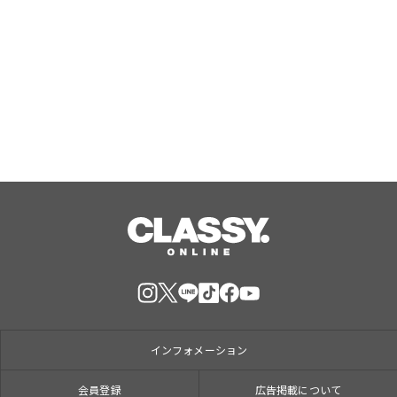
東京・赤坂見附のバインミー専門店
「TOKYO BANH MI STAND」が『ベト
ナム バインミーフェスティバル
2026』に出店決定！
Aug, 09, 2026
インフォメーション
会員登録
広告掲載について