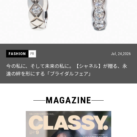
FASHION
PR
Jul, 15,2026
【ICB】人気インフルエンサーと共同制作! 週5で着たく
なる「名品ブラウス」２選
MAGAZINE