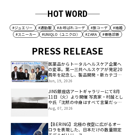
HOT WORD
#ジュエリー
#通勤服
#お呼ばれコーデ
#旅コーデ
#結婚
#スニーカー
#UNIQLO（ユニクロ）
#ZARA
#骨格診断
PRESS RELEASE
医薬品からトータルヘルスケア企業へ
の変革。第一三共ヘルスケアが発足20
周年を記念し、製品開発・新カテゴリ
挑戦の舞台や旧社統合時のエピソード
Jun, 19, 2026
を社員の想いとともに振り返る特別映
像を公開！
JINS銀座店アートギャラリーにて8月
11日（火）より開催 写真家・村越とし
や氏「沈黙の中身はすべて言葉だっ
た」
Aug, 07, 2026
【BERING】北極の夜空に広がるオー
ロラを表現した、日本だけの数量限定