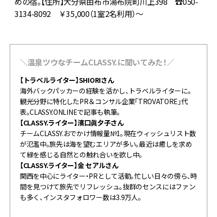
ス
めの宿。【住所】大分県由布市湯布院町川上398 ☎050-
3134-8092 ￥35,000（1室2名利用）～
＼温泉ツウなチームCLASSY.に聞いてみた！／
【トラベルライター】SHIORIさん
海外バックパッカーの経験を活かし、トラベルライターに。
観光分野に特化したPR＆コンサル企業「TROVATORE」代
表。CLASSY.ONLINEで記事も執筆。
【CLASSY.ライター】濱口眞夕子さん
チームCLASSY.おでかけ情報量№1。現在ウィッシュリスト数
が氾濫中。旅先は海を望むエリアが多い。最近は癒しを求め
て緑を感じる自然との触れ合いを欲し中。
【CLASSY.ライター】金 セアルさん
関西を中心にライター・PRとして活動。忙しい日々の傍ら、時
間を見つけて旅先でリフレッシュ。抜群のセンスにはファン
も多く、インスタフォロワー数は3.9万人。