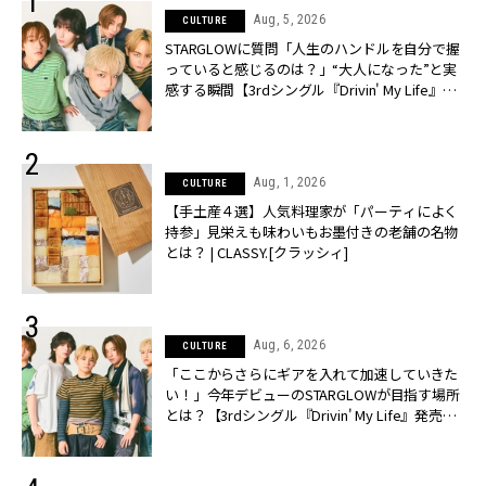
Aug, 5, 2026
CULTURE
STARGLOWに質問「人生のハンドルを自分で握
っていると感じるのは？」“大️人になった”と実
感する瞬間【3rdシングル『Drivin' My Life』発
売】 | CLASSY.[クラッシィ]
Aug, 1, 2026
CULTURE
【手土産４選】人気料理家が「パーティによく
持参」見栄えも味わいもお墨付きの老舗の名物
とは？ | CLASSY.[クラッシィ]
Aug, 6, 2026
CULTURE
「ここからさらにギアを入れて加速していきた
い！」今年デビューのSTARGLOWが目指す場所
とは？【3rdシングル『Drivin' My Life』発売】 |
CLASSY.[クラッシィ]