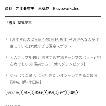
取材／岩本亜有美 再構成／Bravoworks.Inc
「温泉」関連記事
【おすすめの温泉宿４選】長野、熊本…「お洒落な人が注
目している」素敵すぎる温泉スポット
大人カップル向け「おすすめ穴場キャンプスポット」【初
心者でもOKな温泉つき！千葉でグランピング】
やっぱり温泉！いつか行きたいオシャレすぎる温泉宿
【神奈川県・小田原】
#旅CLASSY
#週末
#週末旅
#観光
#旅行
#温泉