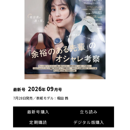
2026
09
最新号
年
月号
7月28日発売／
表紙モデル：堀田 茜
最新号購入
立ち読み
定期購読
デジタル版購入