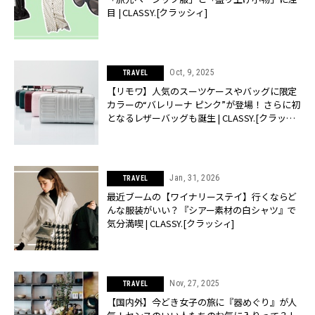
目 | CLASSY.[クラッシィ]
Oct, 9, 2025
TRAVEL
【リモワ】人気のスーツケースやバッグに限定
カラーの“バレリーナ ピンク”が登場！ さらに初
となるレザーバッグも誕生 | CLASSY.[クラッシ
ィ]
Jan, 31, 2026
TRAVEL
最近ブームの【ワイナリーステイ】行くならど
んな服装がいい？『シアー素材の白シャツ』で
気分満喫 | CLASSY.[クラッシィ]
Nov, 27, 2025
TRAVEL
【国内外】今どき女子の旅に『器めぐり』が人