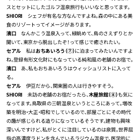
スとセットにしたゴルフ温泉旅行もいいなと思ってます。
SHIORI
シェフが有名な方なんですよね。森の中にある美
食のリゾートってイメージがあります。
濱口
なんかこう温泉入って、緑眺めて、鳥のさえずりとか
聞いて、東京から脱出したぞ！って感じで癒されたい。
セアル
私は
おちあいろう（⑦）
に泊まってみたいんですよ
ね。登録有形文化財にもなっている純和風の老舗のお宿で。
濱口
あ、私もおちあいろうはウィッシュリストに入って
る。
セアル
伊豆だから、関東圏の人は行きやすそう。
SHIORI
未訪の老舗のお宿だったら、
木屋旅館（⑧）
も気に
なってます。鳥取県の三朝温泉というところにあって。増改
築を明治・大正・昭和でしているので、部屋ごとにその時代
の趣が感じられる造りになっているそうです。建物も興味
深いんですけど、私がとくに注目しているのは泉質。世界屈
指の高濃度ラドンを含んでいるラジウム温泉で、医学的に