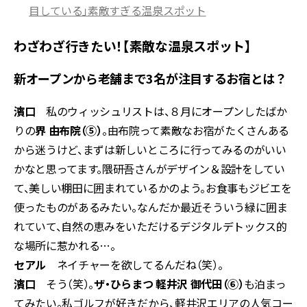
目している」素敵すぎる温泉スポット
わざわざ行きたい！【素敵な温泉スポット】
新オープンから老舗まで3名が注目するお宿とは？
濱口
私のウィッシュリストは、８月にオープンしたばか
りの
界 由布院（⑤）
。由布院って素敵なお宿がたくさんある
から迷うけど、まずは新しいところに行ってみるのがいい
かなと思ってます。隈研吾さんがデザイン＆設計をしてい
て、美しい棚田に囲まれているかのよう。お食事もジビエを
使ったものがあるみたい。なんだか最近そういう緑に囲ま
れていて、自然の恵みをいただけるデジタルデトックス的
な場所に惹かれる…。
セアル
ネイチャーを欲してるんだね（笑）。
濱口
そう（笑）。
ザ・ひらまつ 軽井沢 御代田（⑥）
も泊まっ
てみたい。私ゴルフが好きだから、軽井沢エリアの人気コー