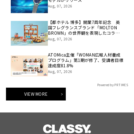
モデルがリリース
Aug, 07, 2026
【都ホテル 博多】開業7周年記念 英
国フレグランスブランド「MOLTON
BROWN」の世界観を表現したコラボ
レーションアフタヌーンティーを販売
Aug, 07, 2026
ATOMica主催「WOMAN広報人材養成
プログラム」第1期が修了、受講者目標
達成度81.8%
Aug, 07, 2026
Powered by PR TIMES
VIEW MORE