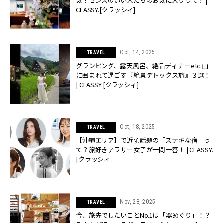
気！センスのいい人たちのお気に入りって？ |
CLASSY.[クラッシィ]
Oct, 14, 2025
TRAVEL
グランピング、露天風呂、絶品ディナーetc.山
に囲まれて過ごす『絶景デトックス旅』３選！
| CLASSY.[クラッシィ]
Oct, 18, 2025
TRAVEL
【沖縄エリア】で近頃話題の「ステキな宿」っ
て？旅好きアラサー女子が一問一答！ | CLASSY.
[クラッシィ]
Nov, 28, 2025
TRAVEL
今、旅先でしたいことNo.1は「器めぐり」！？