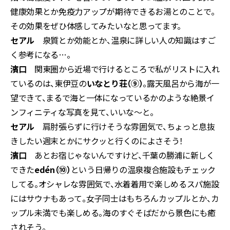
健康効果とか免疫力アップが期待できるお湯とのことで。
その効果をぜひ体感してみたいなと思ってます。
セアル
泉質とか効能とか、温泉に詳しい人の知識はすご
く参考になる…。
濱口
関東圏から近場で行けるところで私がリストに入れ
ているのは、東伊豆の
いなとり荘（⑨）
。露天風呂から海が一
望できて、まるで海と一体になっているかのような絶景イ
ンフィニティな写真を見て、いいな〜と。
セアル
肩肘張らずに行けそうな雰囲気で、ちょっと息抜
きしたい週末とかにサクッと行くのによさそう！
濱口
あとお宿じゃないんですけど、千葉の勝浦に新しく
できた
edén（⑩）
という日帰りの温泉複合施設もチェック
してる。オシャレな雰囲気で、水着着用で楽しめるスパ施設
にはサウナもあって。女子同士はもちろんカップルとか、カ
ップル未満でも楽しめる。海のすぐそばだから景色にも癒
されそう。