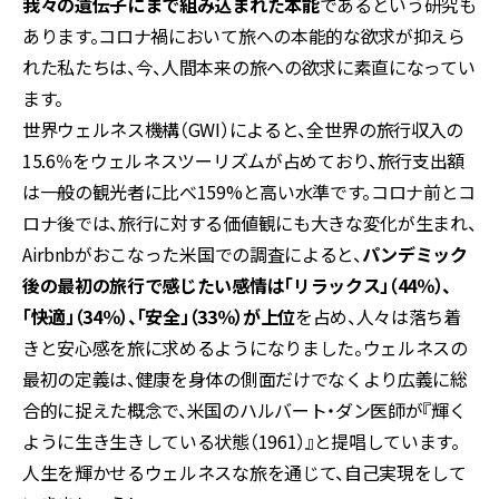
我々の遺伝子にまで組み込まれた本能
であるという研究も
あります。コロナ禍において旅への本能的な欲求が抑えら
れた私たちは、今、人間本来の旅への欲求に素直になってい
ます。
世界ウェルネス機構（GWI）によると、全世界の旅行収入の
15.6％をウェルネスツーリズムが占めており、旅行支出額
は一般の観光者に比べ159%と高い水準です。コロナ前とコ
ロナ後では、旅行に対する価値観にも大きな変化が生まれ、
Airbnbがおこなった米国での調査によると、
パンデミック
後の最初の旅行で感じたい感情は「リラックス」（44％）、
「快適」（34％）、「安全」（33％）が上位
を占め、人々は落ち着
きと安心感を旅に求めるようになりました。ウェルネスの
最初の定義は、健康を身体の側面だけでなくより広義に総
合的に捉えた概念で、米国のハルバート・ダン医師が『輝く
ように生き生きしている状態（1961）』と提唱しています。
人生を輝かせるウェルネスな旅を通じて、自己実現をして