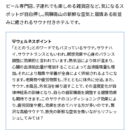
ビール専門店、子連れでも楽しめる雑貨店など、気になるス
ポットが目白押し。飛騨高山の新鮮な空気と風情ある街並
みに癒されるサウナ付きホテルです。
💡ウェルネスポイント
「ととのう」とのワードでもバズっているサウナ。サウナハ
イ、サウナトランスともいわれ、瞑想効果や心身のバランス
調整に効果的と言われています。熱気浴により体が温まり、
心臓の血液拍出量が増加することによって血液循環量も増
加。それにより酸素や栄養が全身によく供給されるようにな
ります。老廃物や疲労物質も、汗とともに体外に分泌。また、
サウナ、水風呂、外気浴を繰り返すことで、その温度変化が自
律神経系の訓練となり、自らの器官機能を調整する健康効果
も期待できます。このサウナのコンディショニング効果によ
り、疲労回復や癒し効果を求めてハマる方が多いのです。贅
沢な高級サウナで、旅先の新鮮な空気を吸いながらリフレッ
シュしてみては？