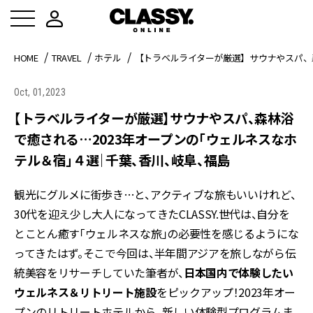
HOME
TRAVEL
ホテル
【トラベルライターが厳選】サウナやスパ、
Oct, 01,2023
【トラベルライターが厳選】サウナやスパ、森林浴
で癒される…2023年オープンの「ウェルネスなホ
テル＆宿」４選｜千葉、香川、岐阜、福島
観光にグルメに街歩き…と、アクティブな旅もいいけれど、
30代を迎え少し大人になってきたCLASSY.世代は、自分を
とことん癒す「ウェルネスな旅」の必要性を感じるようにな
ってきたはず。そこで今回は、半年間アジアを旅しながら伝
統美容をリサーチしていた筆者が、
日本国内で体験したい
ウェルネス＆リトリート施設
をピックアップ！2023年オー
プンのリトリートホテルから、新しい体験型プログラムま