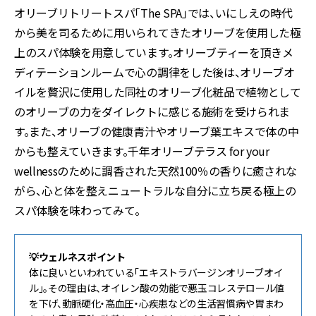
オリーブリトリートスパ「The SPA」では、いにしえの時代
から美を司るために用いられてきたオリーブを使用した極
上のスパ体験を用意しています。オリーブティーを頂きメ
ディテーションルームで心の調律をした後は、オリーブオ
イルを贅沢に使用した同社のオリーブ化粧品で植物として
のオリーブの力をダイレクトに感じる施術を受けられま
す。また、オリーブの健康青汁やオリーブ葉エキスで体の中
からも整えていきます。千年オリーブテラス for your
wellnessのために調香された天然100％の香りに癒されな
がら、心と体を整えニュートラルな自分に立ち戻る極上の
スパ体験を味わってみて。
💡ウェルネスポイント
体に良いといわれている「エキストラバージンオリーブオイ
ル」。その理由は、オイレン酸の効能で悪玉コレステロール値
を下げ、動脈硬化・高血圧・心疾患などの生活習慣病や胃まわ