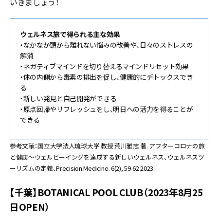
いきましょう！
ウェルネス旅で得られる主な効果
・なかなか頭から離れない悩みの改善や、日々のストレスの
解消
・ネガティブマインドを切り替えるマインドリセット効果
・体の内側から毒素の排出を促し、健康的にデトックスでき
る
・新しい発見と自己開発ができる
・原点回帰やリフレッシュをし、明日への活力を得ることが
できる
参考文献：国立大学法人琉球大学 教授 荒川雅志 著. アフターコロナの旅
と健康～ウェルビーイングを達成する新しいウェルネス、ウェルネスツ
ーリズムの定義、Precision Medicine. 6(2), 59-62 2023.
【千葉】BOTANICAL POOL CLUB（2023年8月25
日OPEN）