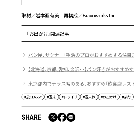
取材／岩本亜有美 再構成／Bravoworks.Inc
「お出かけ」関連記事
パン屋、サウナ…「朝活のプロがおすすめする注目
【北海道、京都、愛知、金沢…】パン好きがおすすめ
東京都内でテラス席のある、おすすめ「飲食店レス
#旅CLASSY
#週末
#ドライブ
#週末旅
#お出かけ
#旅行
SHARE