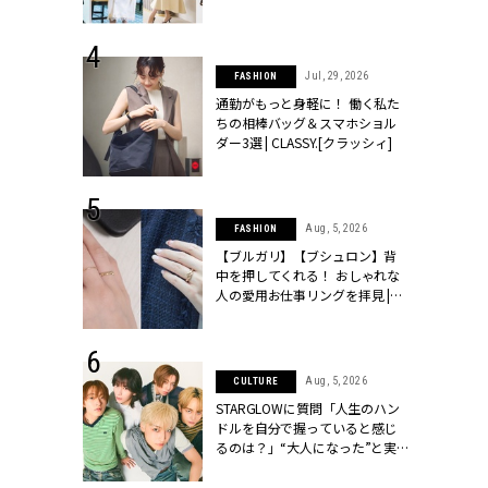
ッシィ]
こなし」 | CLASSY.[クラッシィ]
 24, 2026
Jul, 29, 2026
FASHION
方３選】結婚
通勤がもっと身軽に！ 働く私た
“シンプル黒ワ
ちの相棒バッグ＆スマホショル
フ』で盛るのが
ダー3選 | CLASSY.[クラッシィ]
[クラッシィ]
 18, 2025
Aug, 5, 2026
FASHION
ティエ人気リ
【ブルガリ】【ブシュロン】背
ニティetc.
中を押してくれる！ おしゃれな
選ぶ人増えて
人の愛用お仕事リングを拝見 |
[クラッシィ]
CLASSY.[クラッシィ]
 4, 2025
Aug, 5, 2026
CULTURE
急上昇【ブシ
STARGLOWに質問「人生のハン
イダルリン
ドルを自分で握っていると感じ
やすい！ |
るのは？」“大️人になった”と実
ィ]
感する瞬間【3rdシングル
『Drivin' My Life』発売】 |