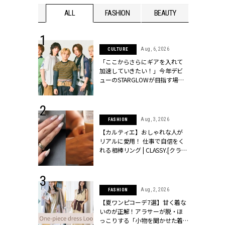
WEDDING
ALL
FASHION
BEAUTY
WEDDIN
 16, 2026
Aug, 6, 2026
CULTURE
はアリ？お呼
「ここからさらにギアを入れて
コーデ＆マナ
加速していきたい！」今年デビ
Y.[クラッシィ]
ューのSTARGLOWが目指す場所
とは？【3rdシングル『Drivin' My
Life』発売】 | CLASSY.[クラッシ
ィ]
 13, 2025
Aug, 3, 2026
FASHION
ブランドのリ
【カルティエ】おしゃれな人が
0代カップルの
リアルに愛用！ 仕事で自信をく
SSY.[クラッシ
れる相棒リング | CLASSY.[クラッ
シィ]
 30, 2026
Aug, 2, 2026
FASHION
リー】1つでも
【夏ワンピコーデ7選】甘く着な
ポメラートの
いのが正解！アラサーが脱・ほ
シリーズに注
っこりする「小物を聞かせた着