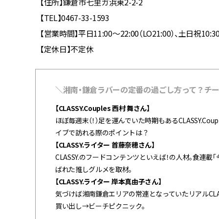
【住所】鎌倉市七里ガ浜東2-2-2
【TEL】0467-33-1593
【営業時間】平日11:00～22:00（LO21:00）、土日祝10:3
【定休日】不定休
＼湘南・鎌倉ラバーの定番の過ごし方って？チームC
【CLASSY.Couples 西村 舞さん】
ほぼ毎週末（！）足を運んでいた時期もあるCLASSY.C
イブで訪れる際のポイントは？
【CLASSY.ライター 首藤奈穂さん】
CLASSY.のフードコンテンツといえば！の人材。食連載
ばれた推しグルメを取材。
【CLASSY.ライター 岸本真由子さん】
気づけば湘南鎌倉エリアの常連となっていたリアルCLA
買い出し→ビーチピクニック。