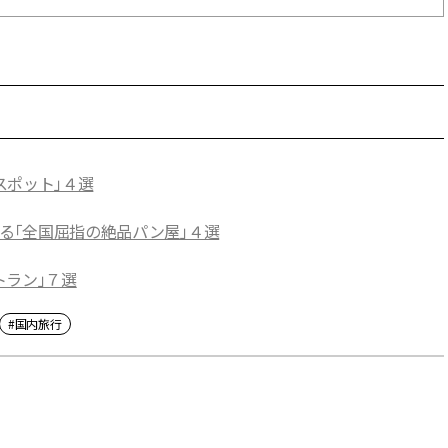
スポット」４選
する「全国屈指の絶品パン屋」４選
トラン」７選
#国内旅行