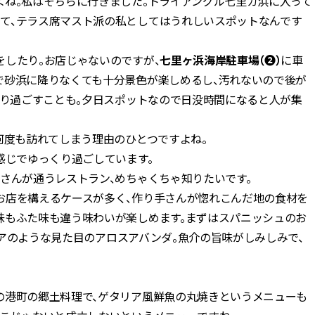
ね。私はそちらに行きました。トライアングル七里ガ浜に入って
かな肌を目指す | CLASSY.[クラッ
目 | CLASSY.[クラ
て、テラス席マスト派の私としてはうれしいスポットなんです
シィ]
Aug, 7, 2026
Mar,
BEAUTY
WEDDING
したり。お店じゃないのですが、
七里ヶ浜海岸駐車場（❷）
に車
冷房・紫外線etc...「夏の隠れ乾
【トレンドの巻き
で砂浜に降りなくても十分景色が楽しめるし、汚れないので後が
燥」を防ぐ【ベタつかない名品
式ゲスト服の鉄板
クリーム】3選＜30代のベストコ
ンピ”は『スカー
びり過ごすことも。夕日スポットなので日没時間になると人が集
スメ＞ | CLASSY.[クラッシィ]
正解！ | CLASSY.
何度も訪れてしまう理由のひとつですよね。
Nov, 17, 2025
Aug,
BEAUTY
WEDDING
感じでゆっくり過ごしています。
【落ちない名品リップ10選】塗
20万円台〜【カル
さんが通うレストラン、めちゃくちゃ知りたいです。
り直しできない・皮むけしやす
ング４選】ラブ、トリ
いetc.悩みをクリア | CLASSY.[ク
を『マリッジ』に
お店を構えるケースが多く、作り手さんが惚れこんだ地の食材を
ラッシィ]
ます！ | CLASSY.
味もふた味も違う味わいが楽しめます。まずはスパニッシュのお
アのような見た目のアロスアバンダ。魚介の旨味がしみしみで、
Aug, 5, 2026
Sep,
BEAUTY
WEDDING
夏の深刻なくすみ・色ムラにア
“キャトル”で人気
プローチ！【透明感を底上げ】
ュロン】の『ブラ
神コスメ３選 | CLASSY.[クラッシ
グ』は普段使いもし
の港町の郷土料理で、ゲタリア風鮮魚の丸焼きというメニューも
ィ]
CLASSY.[クラッシ