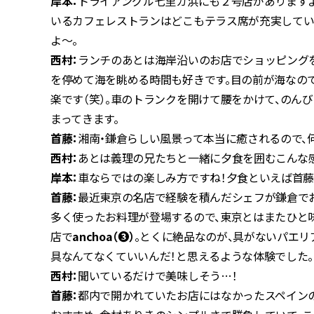
岸本：
トライアングル七里ガ浜にも２号店がありますよ
いるカフェレストランはどこもテラス席が充実してい
よ〜。
西村：
ランチのあとは海岸沿いのお店でショッピングを
を停めて海を眺める時間も好きです。目の前が海なの
楽です（笑）。車のトランクを開けて腰をかけて、のん
まってきます。
首藤：
湘南・鎌倉らしい風景って本当に癒されるので、
西村：
あとは義理の兄たちと一緒に夕食を囲む――こんな
岸本：
車ならではの楽しみ方ですね！夕食といえば首藤
首藤：
最近東京の名店で経験を積んだシェフが鎌倉で
多く使ったお料理が登場するので、東京とはまたひと
店で
anchoa（❸）
。とくに絶品なのが、具がないパエリ
具なんてなくていいんだ！と思えるような体験でした。
西村：
聞いているだけで美味しそう…！
首藤：
都内で開かれていたお店にはなかったスペイン