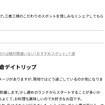
BEAUTY
ア。三者三様のこだわりのスポットを惜しみなくシェアしてもら
Aug, 7, 2026
Feb,
BEAUTY
WEDDING
【UV下地】酷暑に頼れる！
結婚式に黒ドレス
2,000円台〜3,000円台の名品3選
ばれで失敗しない
｜30代美容ライターが正直レビ
ーを解説 | CLASS
ュー | CLASSY.[クラッシィ]
行けば絶対間違いない！おすすめスポット」７選
Aug, 6, 2026
Aug,
BEAUTY
WEDDING
【ヘアアクセ6選】手抜きに見え
【結婚指輪】人気
鎌倉デイトリップ
ない！アラサーのまとめ髪が垢
ング22選｜20〜3
抜ける「即戦力アクセ」たち |
エピソードも | CLA
CLASSY.[クラッシィ]
ィ]
メージがありますが、現地ではどう過ごしているのか気になりま
Aug, 5, 2026
Jun,
BEAUTY
WEDDING
到着します。少し遅めのランチからスタートすることが多いか
忙しい毎日に「うるおいター
【一生ものジュエ
ちよくて、お料理も美味しいので大好きなお店です。
ボ」を。新【SOFINA BASIC＋】
存在感が際立つ！
のお手入れでうるおってなめら
「トゥギャザー」