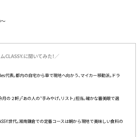
0～
LASSY.に聞いてみた！／
ouples代表。都内の自宅から車で現地へ向かう、マイカー移動派。ドラ
「今月の２軒」「あの人の〝手みやげ〟リスト」担当。確かな審美眼で選
SSY.世代。湘南鎌倉での定番コースは朝から現地で美味しい食料の