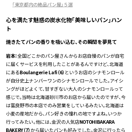
「東京都内の絶品パン屋」５選
心を満たす魅惑の炭水化物「美味しいパン」ハン
ト
焼きたてパンの香りを吸い込む、その瞬間を夢見て
岩本：
全国どこかのパン屋さんからお店自慢のパンが自宅
に届くサービスを利用したことがあるんですけど、北海道
にある
Boulangerie Lafi（6）
というお店のシナモンロール
が自分史上ナンバーワンのシナモンロールでした。アイシ
ングがほどよくて、甘すぎない大人のシナモンロールって
感じで。当時は北海道砂川市のお店から届いたのですが、今
は富良野市の本店でのみ営業をしているみたい。北海道は
小麦の産地だから、パン好きの憧れの地ですよね。いつか
行ってみたい。他には、金沢の人気店
NOTOHIBAKARA
BAKERY（7）
から届いたパンも好みでした。金沢に行ったら