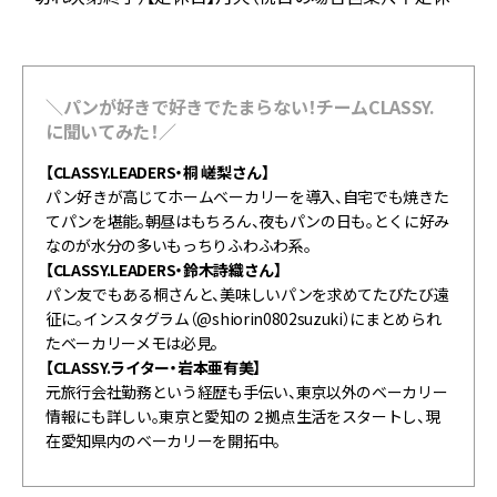
＼パンが好きで好きでたまらない！チームCLASSY.
に聞いてみた！／
【CLASSY.LEADERS・桐 嵯梨さん】
パン好きが高じてホームベーカリーを導入、自宅でも焼きた
てパンを堪能。朝昼はもちろん、夜もパンの日も。とくに好み
なのが水分の多いもっちりふわふわ系。
【CLASSY.LEADERS・鈴木詩織さん】
パン友でもある桐さんと、美味しいパンを求めてたびたび遠
征に。インスタグラム（@shiorin0802suzuki）にまとめられ
たベーカリーメモは必見。
【CLASSY.ライター・岩本亜有美】
元旅行会社勤務という経歴も手伝い、東京以外のベーカリー
情報にも詳しい。東京と愛知の２拠点生活をスタートし、現
在愛知県内のベーカリーを開拓中。