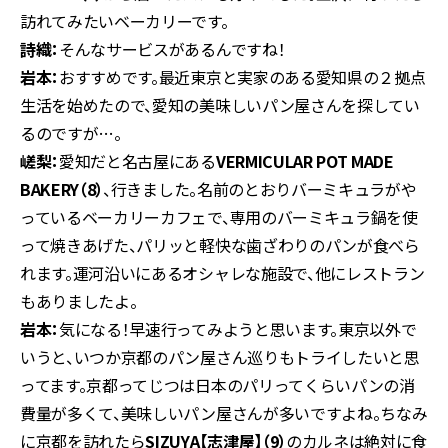
訪れてみたいベーカリーです。
詩織：
そんなサービスがあるんですね！
岩本：
おすすめです。最近東京と実家のある愛知県の２拠点
生活を始めたので、愛知の美味しいパン屋さんを探してい
るのですが…。
嵯梨：
愛知だと名古屋にある
VERMICULAR POT MADE
BAKERY（8）
、行きました。名前のとおりバーミキュラがや
っているベーカリーカフェで、専用のバーミキュラ鍋を使
って焼きあげた、パリッと軽快な歯ざわりのパンが食べら
れます。運河沿いにあるオシャレな施設で、他にレストラン
もありましたよ。
岩本：
気になる！早速行ってみようと思います。東京以外で
いうと、いつか京都のパン屋さん巡りもトライしたいと思
ってます。京都ってじつは日本のパリってくらいパンの消
費量が多くて、美味しいパン屋さんが多いですよね。ちなみ
に京都を訪れたら
SIZUYA【志津屋】（9）
のカルネは絶対に食