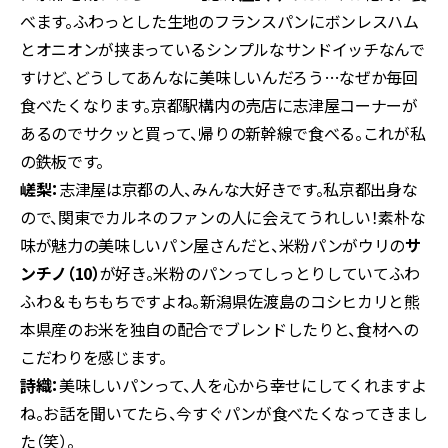
べます。ふわっとした生地のフランスパンにボンレスハム
とオニオンが挟まっているシンプルなサンドイッチなんで
すけど、どうしてあんなに美味しいんだろう…なぜか毎回
食べたくなります。京都駅構内の売店に志津屋コーナーが
あるのでサクッと買って、帰りの新幹線で食べる。これが私
の鉄板です。
嵯梨：
志津屋は京都の人、みんな大好きです。私京都出身な
ので、関東でカルネのファンの人に会えてうれしい！素朴な
味が魅力の美味しいパン屋さんだと、米粉パンがウリの
サ
ンチノ（10）
が好き。米粉のパンってしっとりしていてふわ
ふわ＆もちもちですよね。新潟県佐渡島のコシヒカリと熊
本県産のお米を独自の配合でブレンドしたりと、食材への
こだわりを感じます。
詩織：
美味しいパンって、人を心から幸せにしてくれますよ
ね。お話を聞いてたら、今すぐパンが食べたくなってきまし
た（笑）。