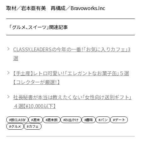
取材／岩本亜有美 再構成／Bravoworks.Inc
「グルメ、スイーツ」関連記事
CLASSY.LEADERSの今年の一番！「お気に入りカフェ」3
選
【手土産】レトロ可愛い！「エレガントなお菓子缶」５選
【コレクターが厳選！】
社長秘書が本当は教えたくない「女性向け送別ギフト」
４選【¥10,000以下】
#旅CLASSY
#週末
#週末旅
#お出かけ
#趣味
#パン
#デート
#グルメ
#カフェ