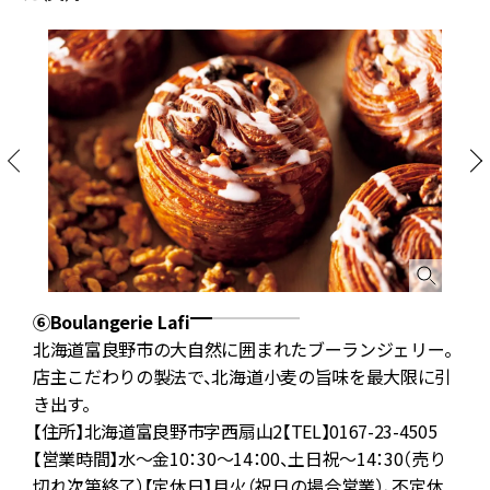
⑥Boulangerie Lafi
⑦
の
北海道富良野市の大自然に囲まれたブーランジェリー。
コ
店主こだわりの製法で、北海道小麦の旨味を最大限に引
き出す。
ク
【住所】北海道富良野市字西扇山2【TEL】0167-23-4505
【営業時間】水～金10：30～14：00、土日祝～14：30（売り
1
】
切れ次第終了）【定休日】月火（祝日の場合営業）、不定休