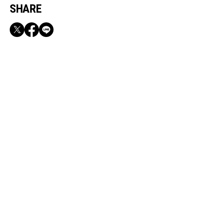
SHARE
RECOMMEND
満員電車も外回りも快適！身軽になれるバッグ
＆スマホショルダー3選
Aug, 3, 2026
CULTURE
桜井ユキさん「意味もなく笑うのをやめた」こ