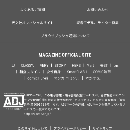
よくあるご質問
お問い合わせ
光文社オフィシャルサイト
読者モデル、ライター募集
ブラウザプッシュ通知について
MAGAZINE OFFICIAL SITE
JJ
CLASSY.
VERY
STORY
HERS
Mart
美ST
bis
和食スタイル
女性自身
SmartFLASH
COMIC熱帯
comic Pureri
マンガ コミソル
本がすき。
ABJマークは、この電子書店・電子書籍配信サービスが、著作権者からコン
テンツ使用許諾を得た正規版配信サービスであることを示す登録商標（登録
番号 第6091713号）です。ABJマークの詳細、ABJマークを掲示しているサ
ービスの一覧はこちらです。
https://aebs.or.jp/
このサイトについて
プライバシーポリシー
サイトマップ