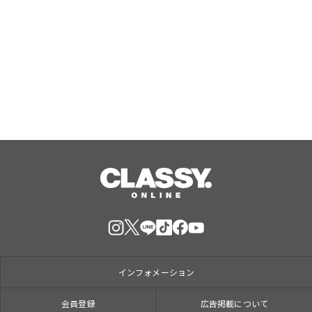
『エリオスR』メインストーリー
『Like the dawning light』のEDテー
マ「Rise Sunshine ALL HEROES
Ver.」がフルサイズ配信決定！
Aug, 08, 2026
インフォメーション
会員登録
広告掲載について