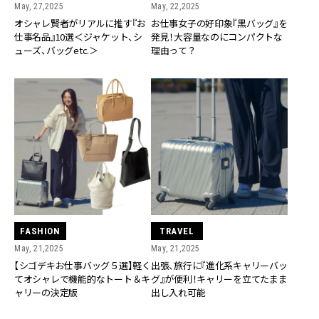
May, 27,2025
May, 22,2025
オシャレ賢者がリアルに推す『お
お仕事女子の好印象『黒バッグ』を
仕事名品』10選＜ジャケット、シ
発見！大容量なのにコンパクトな
ューズ、バッグetc.＞
理由って？
FASHION
TRAVEL
May, 21,2025
May, 21,2025
【シゴデキお仕事バッグ５選】軽く
出張、旅行に『進化系キャリーバッ
てオシャレで機能的なトート＆キ
グ』が便利！キャリーを立てたまま
ャリーの決定版
出し入れ可能