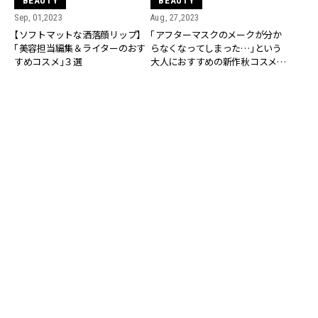
BEAUTY
BEAUTY
Sep, 01,2023
Aug, 27,2023
【ソフトマットな洒落顔リップ】
「アフターマスクのメークが分か
「美容担当編集＆ライターのおす
らなくなってしまった…」という
すめコスメ」３選
大人におすすめの新作秋コスメ20
選
BEAUTY
BEAUTY
Aug, 22,2023
Aug, 21,2023
ノーマスクになってメーク迷子に
ノーマスクになってメーク迷子に
なった大人女子におすすめ！「最新
なった大人女子におすすめ！「最新
ベーシックカラーコスメコスメ」
カーキ＆オレンジコスメ」４選
４選