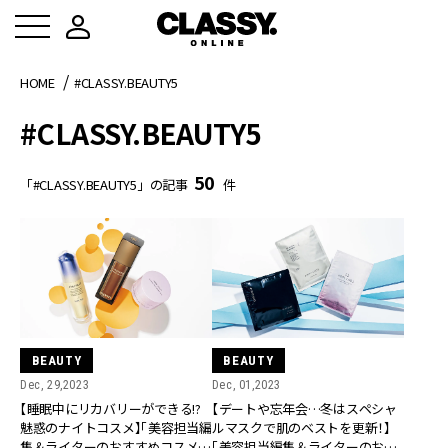
HOME
#CLASSY.BEAUTY5
#CLASSY.BEAUTY5
50
「#CLASSY.BEAUTY5」の記事
件
BEAUTY
BEAUTY
Dec, 29,2023
Dec, 01,2023
【睡眠中にリカバリーができる!?
【デートや忘年会…冬はスペシャ
魅惑のナイトコスメ】「美容担当編
ルマスクで肌のベストを更新！】
集＆ライターのおすすめコスメ」
「美容担当編集＆ライターのおす