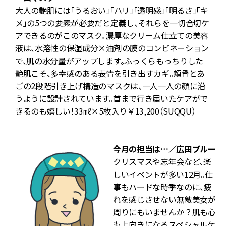
大人の艶肌には「うるおい」「ハリ」「透明感」「明るさ」「キ
厚
メ」の5つの要素が必要だと定義し、それらを一切合切ケ
み
アできるのがこのマスク。濃厚なクリーム仕立ての美容
液は、水溶性の保湿成分×油剤の膜のコンビネーション
と
で、肌の水分量がアップします。ふっくらもっちりした
」
艶肌こそ、多幸感のある表情を引き出すカギ。頬骨とあ
ごの2段階引き上げ構造のマスクは、一人一人の顔に沿
うように設計されています。首まで行き届いたケアがで
きるのも嬉しい！33㎖×5枚入り￥13,200（SUQQU）
今月の担当は…／広田ブルー
クリスマスや忘年会など、楽
しいイベントが多い12月。仕
事もハードな時季なのに、疲
れを感じさせない無敵美女が
周りにもいませんか？肌も心
も上向きになるスペシャルケ