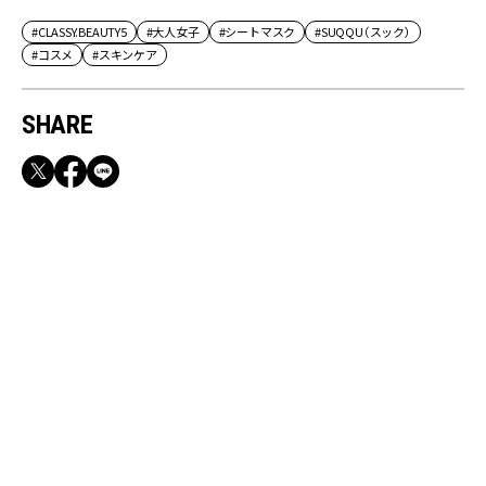
#CLASSY.BEAUTY5
#大人女子
#シートマスク
#SUQQU（スック）
#コスメ
#スキンケア
SHARE
RECOMMEND
【CLASSY.お仕事名品】収納力のある優秀バッ
グ&スマホショルダー3選