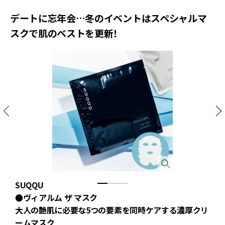
デートに忘年会…冬のイベントはスペシャルマ
スクで肌のベストを更新！
SUQQU
S
●ヴィアルム ザ マスク
大人の艶肌に必要な5つの要素を同時ケアする濃厚クリ
ームマスク