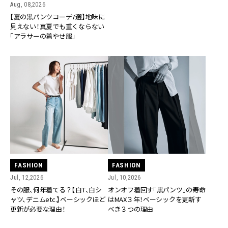
Aug, 08,2026
【夏の黒パンツコーデ7選】地味に
見えない！真夏でも重くならない
「アラサーの着やせ服」
FASHION
FASHION
Jul, 12,2026
Jul, 10,2026
その服、何年着てる？【白T、白シ
オンオフ着回す「黒パンツ」の寿命
ャツ、デニムetc.】ベーシックほど
はMAX３年！ベーシックを更新す
更新が必要な理由！
べき３つの理由