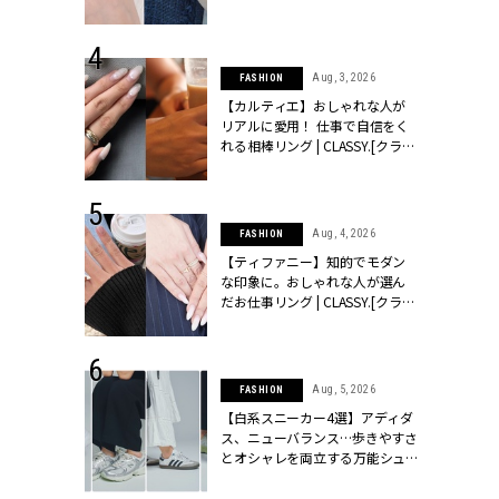
ッシィ]
CLASSY.[クラッシィ]
 24, 2025
Aug, 3, 2026
FASHION
れバッグ最新
【カルティエ】おしゃれな人が
プラダetc.
リアルに愛用！ 仕事で自信をく
力あり」が条
れる相棒リング | CLASSY.[クラッ
クラッシィ]
シィ]
 20, 2026
Aug, 4, 2026
FASHION
シュロン、ショ
【ティファニー】知的でモダン
人が選んだ婚
な印象に。おしゃれな人が選ん
公開 |
だお仕事リング | CLASSY.[クラッ
ィ]
シィ]
 28, 2026
Aug, 5, 2026
FASHION
結婚指輪は“結
【白系スニーカー4選】アディダ
最愛リングが大
ス、ニューバランス…歩きやすさ
クラッシィ]
とオシャレを両立する万能シュ
ーズ | CLASSY.[クラッシィ]