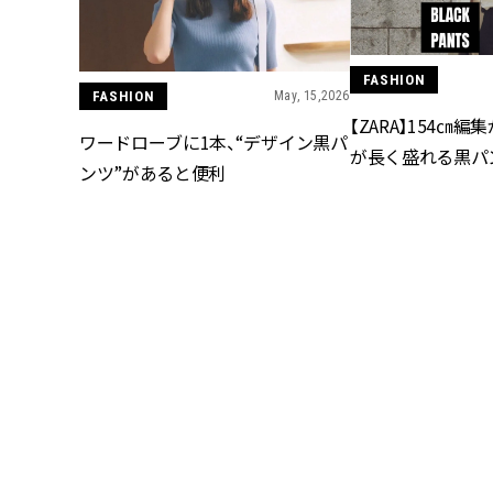
FASHION
FASHION
May, 15,2026
【ZARA】154㎝
ワードローブに1本、“デザイン黒パ
が長く盛れる黒パ
ンツ”があると便利
FASHION
Mar, 03,2026