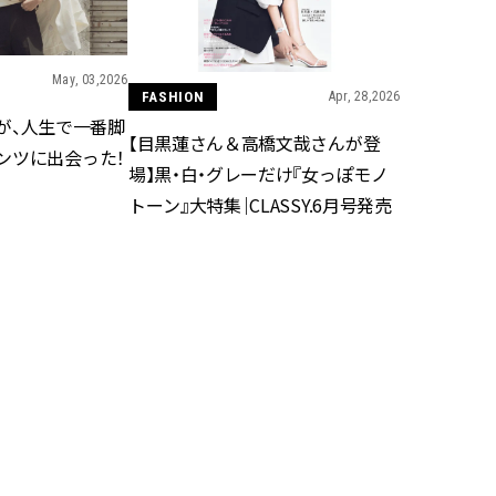
かな肌を目指す | CLASSY.[クラッ
目 | CLASSY.[クラ
シィ]
Nov, 17, 2025
Dec,
May, 03,2026
BEAUTY
WEDDING
FASHION
Apr, 28,2026
【落ちない名品リップ10選】塗
【結婚式のお呼ば
編集が、人生で一番脚
り直しできない・皮むけしやす
事情】アンテプリマ、
【目黒蓮さん＆高橋文哉さんが登
いetc.悩みをクリア | CLASSY.[ク
「小さくても収納
ンツに出会った！
ラッシィ]
件！ | CLASSY.[
場】黒・白・グレーだけ『女っぽモノ
トーン』大特集｜CLASSY.6月号発売
Jul, 13, 2026
May,
BEAUTY
WEDDING
朝の“寝ぐせ直し”はもういらな
【カルティエ、ブ
い！夜に仕込む「ヘアケア家
ーメ】おしゃれな
電」3選 | CLASSY.[クラッシィ]
約指輪＆結婚指輪を
CLASSY.[クラッシ
Aug, 4, 2026
Mar,
BEAUTY
WEDDING
【猛暑ダメージ】はまずリセッ
【ティファニー】
ト！30代の夏枯れ肌を救う「先
び目”モチーフの
回りエイジングケア」美容液3選
本命 | CLASSY.[
FASHION
Jan, 03,2026
| CLASSY.[クラッシィ]