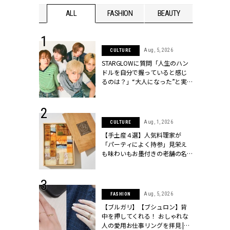
WEDDING
ALL
FASHION
BEAUTY
WEDDIN
 16, 2026
Aug, 5, 2026
CULTURE
はアリ？お呼
STARGLOWに質問「人生のハン
コーデ＆マナ
ドルを自分で握っていると感じ
Y.[クラッシィ]
るのは？」“大️人になった”と実
感する瞬間【3rdシングル
『Drivin' My Life』発売】 |
CLASSY.[クラッシィ]
 13, 2025
Aug, 1, 2026
CULTURE
ブランドのリ
【手土産４選】人気料理家が
0代カップルの
「パーティによく持参」見栄え
SSY.[クラッシ
も味わいもお墨付きの老舗の名
物とは？ | CLASSY.[クラッシィ]
 30, 2026
Aug, 5, 2026
FASHION
リー】1つでも
【ブルガリ】【ブシュロン】背
ポメラートの
中を押してくれる！ おしゃれな
シリーズに注
人の愛用お仕事リングを拝見 |