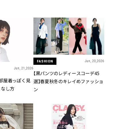
BEAUTY
Aug, 5, 2026
Feb,
BEAUTY
WEDDING
ユニクロ名品も！日焼け対策ガ
結婚式に黒ドレス
チ勢の「ないと無理」なアイテ
ばれで失敗しない
ムハック7選 | CLASSY.[クラッシ
ーを解説 | CLASS
ィ]
FASHION
Jun, 20,2026
Jun, 21,2026
Aug, 6, 2026
Aug,
BEAUTY
WEDDING
【黒パンツのレディースコーデ45
【ヘアアクセ6選】手抜きに見え
【結婚指輪】人気
部屋着っぽく見
選】春夏秋冬のキレイめファッショ
ない！アラサーのまとめ髪が垢
ング22選｜20〜3
抜ける「即戦力アクセ」たち |
エピソードも | CLA
こなし方
ン
CLASSY.[クラッシィ]
ィ]
Aug, 5, 2026
Jun,
BEAUTY
WEDDING
忙しい毎日に「うるおいター
【一生ものジュエ
ボ」を。新【SOFINA BASIC＋】
存在感が際立つ！
のお手入れでうるおってなめら
「トゥギャザー」