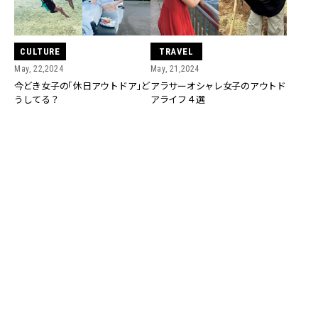
CULTURE
TRAVEL
May, 22,2024
May, 21,2024
今どき女子の「休日アウトドア」ど
アラサーオシャレ女子のアウトド
うしてる？
アライフ４選
FASHION
FASHION
Feb, 10,2024
Feb, 03,2024
【大人のミニスカート】美脚見え間
大人でもミニスカートが当たり
違いなし！大人の「ミニスカ＆ジャ
前！リアル読者の「冬コートのミニ
ケット」コーデ３選
スカコーデ」３選