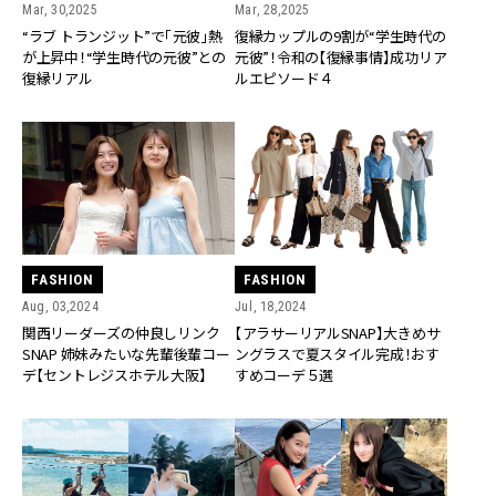
Mar, 30,2025
Mar, 28,2025
“ラブ トランジット”で「元彼」熱
復縁カップルの9割が“学生時代の
が上昇中！“学生時代の元彼”との
元彼”！令和の【復縁事情】成功リア
復縁リアル
ルエピソード４
FASHION
FASHION
Aug, 03,2024
Jul, 18,2024
関西リーダーズの仲良しリンク
【アラサーリアルSNAP】大きめサ
SNAP 姉妹みたいな先輩後輩コー
ングラスで夏スタイル完成！おす
デ【セントレジスホテル大阪】
すめコーデ５選