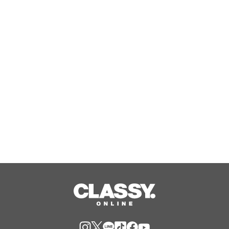
映画『ロード・オブ・ザ・リング』公
開25周年記念！ ニュージーランド最
高峰のシングルモルト、POKENO(ポケ
ノ)より 数量限定ウイスキー「リング
Aug, 06, 2026
ベアラー」が誕生
ジャングリア沖縄 ゲストの多様な旅
スタイルに応えたチケットラインアッ
プ拡充 余すことなく魅力を堪能する
「ロイヤルチケット」新登場
Aug, 06, 2026