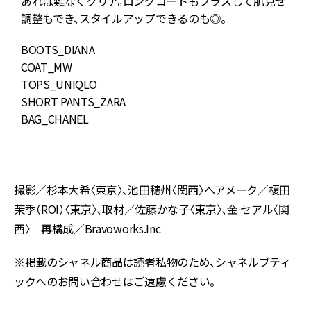
あれば難なくクリア。ロングコートもプラスして肌見せ
調整もでき、スタイルアップできるのも◎。
BOOTS_DIANA
COAT_MW
J
TOPS_UNIQLO
K
SHORT PANTS_ZARA
S
BAG_CHANEL
B
S
撮影／杉本大希〈東京〉、池田穂州〈関西〉ヘアメーク／榎田
茉季（ROI）〈東京〉、取材／佐藤かな子〈東京〉、金 セアル〈関
西〉 再構成／Bravoworks.Inc
※掲載のシャネル商品は読者私物のため、シャネルブティ
ックへのお問い合わせはご遠慮ください。