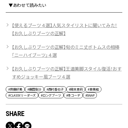
▼あわせて読みたい
【使えるブーツ４選】人気スタイリストに聞いてみた！
【お久しぶりブーツの正解】
【お久しぶりブーツの正解】旬のミニ丈ボトムスの相棒
「ニーハイブーツ」４選
【お久しぶりブーツの正解】王道美脚スタイル復活！おす
すめジョッキー風ブーツ４選
#齊藤好美
#藤田梨沙
#西村香也子
#岡本恵莉
#東美結
#CLASSY.リーダーズ
#ロングブーツ
#冬コーデ
#SNAP
SHARE