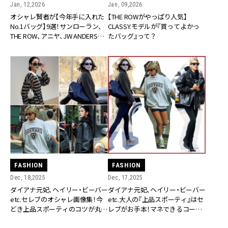
Jan, 12,2026
Jan, 09,2026
オシャレ賢者が【今年手に入れた
【THE ROWがやっぱり人気】
No.1バッグ】9選！サンローラン、
CLASSY.モデルが『買ってよかっ
THE ROW、アニヤ、JW ANDERSON
たバッグ』って？
ほか
FASHION
FASHION
Dec, 18,2025
Dec, 17,2025
ダイアナ元妃、ヘイリー・ビーバー
ダイアナ元妃、ヘイリー・ビーバー
etc.セレブのオシャレ画像集！今
etc.大人の『上品スポーティ』はセ
どき上品スポーティのコツが丸わ
レブがお手本！マネできるコーデ
かり
見本帳