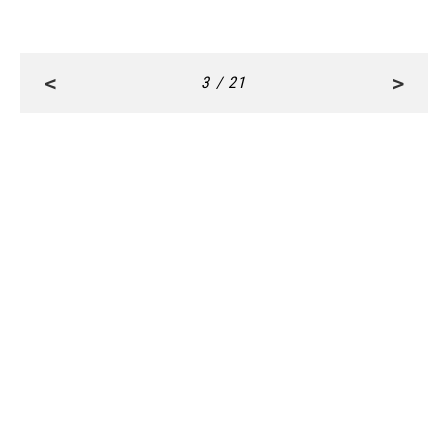
<
>
3 / 21
RANKING
ALL
FASHION
BEAUTY
Aug, 3, 2026
FASHION
【カルティエ】おしゃれな人がリアルに愛用！
仕事で自信をくれる相棒リング | CLASSY.[クラ
ッシィ]