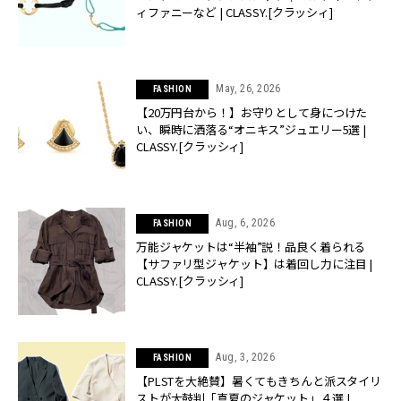
ィファニーなど | CLASSY.[クラッシィ]
May, 26, 2026
FASHION
【20万円台から！】お守りとして身につけた
い、瞬時に洒落る“オニキス”ジュエリー5選 |
CLASSY.[クラッシィ]
Aug, 6, 2026
FASHION
万能ジャケットは“半袖”説！品良く着られる
【サファリ型ジャケット】は着回し力に注目 |
CLASSY.[クラッシィ]
Aug, 3, 2026
FASHION
【PLSTを大絶賛】暑くてもきちんと派スタイリ
ストが太鼓判「真夏のジャケット」４選 |