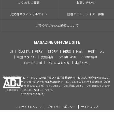
よくあるご質問
お問い合わせ
光文社オフィシャルサイト
読者モデル、ライター募集
ブラウザプッシュ通知について
MAGAZINE OFFICIAL SITE
JJ
CLASSY.
VERY
STORY
HERS
Mart
美ST
bis
和食スタイル
女性自身
SmartFLASH
COMIC熱帯
comic Pureri
マンガ コミソル
本がすき。
ABJマークは、この電子書店・電子書籍配信サービスが、著作権者からコン
テンツ使用許諾を得た正規版配信サービスであることを示す登録商標（登録
番号 第6091713号）です。ABJマークの詳細、ABJマークを掲示しているサ
ービスの一覧はこちらです。
https://aebs.or.jp/
このサイトについて
プライバシーポリシー
サイトマップ
©Kobunsha Co., Ltd. All Rights Reserved.