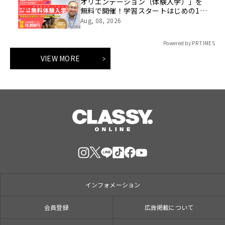
オリエンテーション（体験入学）」を
無料で開催！学習スタートはじめの1
歩！
Aug, 08, 2026
Powered by PR TIMES
VIEW MORE
インフォメーション
会員登録
広告掲載について