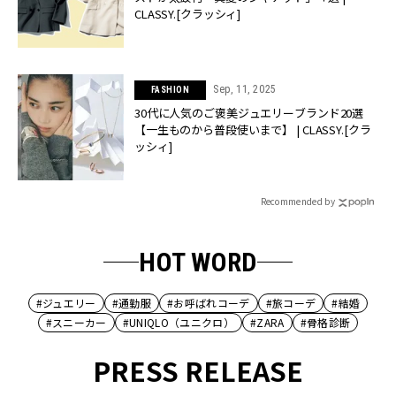
CLASSY.[クラッシィ]
Sep, 11, 2025
FASHION
30代に人気のご褒美ジュエリーブランド20選
【一生ものから普段使いまで】 | CLASSY.[クラ
ッシィ]
Recommended by
HOT WORD
#ジュエリー
#通勤服
#お呼ばれコーデ
#旅コーデ
#結婚
#スニーカー
#UNIQLO（ユニクロ）
#ZARA
#骨格診断
PRESS RELEASE