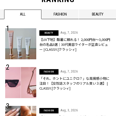
ALL
FASHION
BEAUTY
Aug, 7, 2026
BEAUTY
【UV下地】酷暑に頼れる！ 2,000円台〜3,000円
台の名品3選｜30代美容ライターが正直レビュ
ー | CLASSY.[クラッシィ]
Aug, 7, 2026
FASHION
「それ、ホントにユニクロ？」な高揚感小物に
注目！【女性誌スタッフのリアル買い３選】 |
CLASSY.[クラッシィ]
Aug, 3, 2026
FASHION