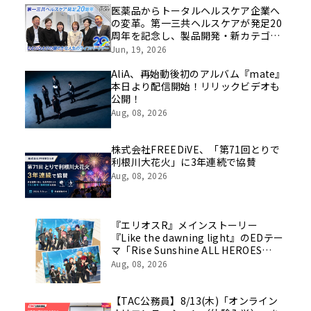
医薬品からトータルヘルスケア企業へ
の変革。第一三共ヘルスケアが発足20
周年を記念し、製品開発・新カテゴリ
挑戦の舞台や旧社統合時のエピソード
Jun, 19, 2026
を社員の想いとともに振り返る特別映
像を公開！
AliA、再始動後初のアルバム『mate』
本日より配信開始！リリックビデオも
公開！
Aug, 08, 2026
株式会社FREEDiVE、「第71回とりで
利根川大花火」に3年連続で協賛
Aug, 08, 2026
『エリオスR』メインストーリー
『Like the dawning light』のEDテー
マ「Rise Sunshine ALL HEROES
Ver.」がフルサイズ配信決定！
Aug, 08, 2026
【TAC公務員】8/13(木)「オンライン