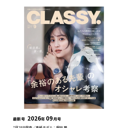
2026
09
最新号
年
月号
7月28日発売／
表紙モデル：堀田 茜