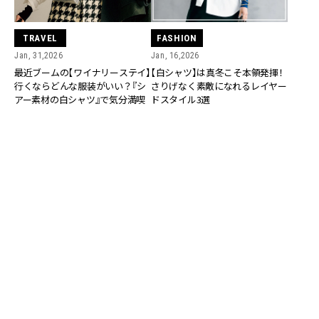
TRAVEL
FASHION
Jan, 31,2026
Jan, 16,2026
最近ブームの【ワイナリーステイ】
【白シャツ】は真冬こそ本領発揮！
行くならどんな服装がいい？『シ
さりげなく素敵になれるレイヤー
アー素材の白シャツ』で気分満喫
ドスタイル3選
FASHION
Jan, 04,2026
レギンスは楽。でも腰回りが気に
なる…白シャツで解決できる？
FASHION
Jan, 12,2026
イベントシーズンは【アルノのド