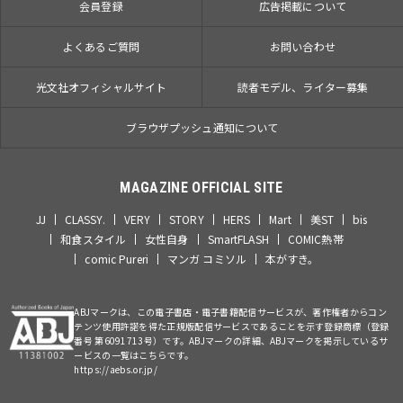
会員登録
広告掲載について
よくあるご質問
お問い合わせ
光文社オフィシャルサイト
読者モデル、ライター募集
ブラウザプッシュ通知について
MAGAZINE OFFICIAL SITE
JJ
CLASSY.
VERY
STORY
HERS
Mart
美ST
bis
和食スタイル
女性自身
SmartFLASH
COMIC熱帯
comic Pureri
マンガ コミソル
本がすき。
ABJマークは、この電子書店・電子書籍配信サービスが、著作権者からコン
テンツ使用許諾を得た正規版配信サービスであることを示す登録商標（登録
番号 第6091713号）です。ABJマークの詳細、ABJマークを掲示しているサ
ービスの一覧はこちらです。
https://aebs.or.jp/