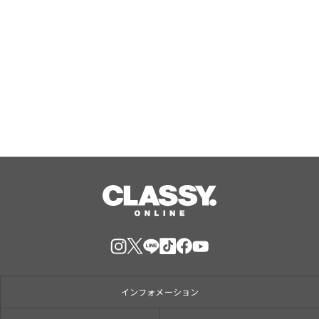
【本編無料公開】大人気小説をドラマ
化！イギリスの骨太ミステリードラマ
『シェトランド 離島の殺人捜査官』
を、第2話まで8/7（金）20:00～隔週1
Aug, 08, 2026
話ずつ無料配信！
インフォメーション