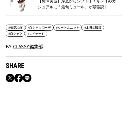
【梅澤美波】厚底からシフト中！キレイめカ
ジュアルに「最旬ミュール」が最強説 |
CLASSY.[クラッシィ]
#気温20度
#白シャツコーデ
#タートルニット
#本日の服装
#白シャツ
#レイヤード
BY
CLASSY.編集部
SHARE
RECOMMEND