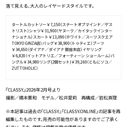
落て見える、大人のレイヤードスタイルです。
タートルカットソー￥7,150（ステートオブマインド／ゲス
トリスト）シャツ￥31,900（ヤヌーク／カイタックインター
ナショナル）スカート￥13,090（ホワイト／スーツスクエア
TOKYO GINZA店）バッグ￥38,900（トゥティエ）ブーツ
￥34,650（ダイアナ／ダイアナ 銀座本店）イヤリング
￥6,820（イットアトリエ／フォーティーン ショールーム）バ
ングル￥34,980リング(2個セット)￥39,160（ともにソコ／
ZUTTOHOLIC）
『CLASSY.』2026年2月号より
撮影／
橋本憲和
モデル／
松井愛莉
再構成／岩松真理
※本記事は過去の「CLASSY.」「CLASSY.ONLINE」の記事を再
編集したものです。完売の可能性がありますのでご了承く