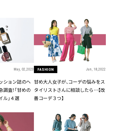
May, 02,2023
FASHION
Jun, 18,2022
ァッション誌のヘ
甘め大人女子が、コーデの悩みをス
急調査！「甘めの
タイリストさんに相談したら…【改
イル」４選
善コーデ３つ】