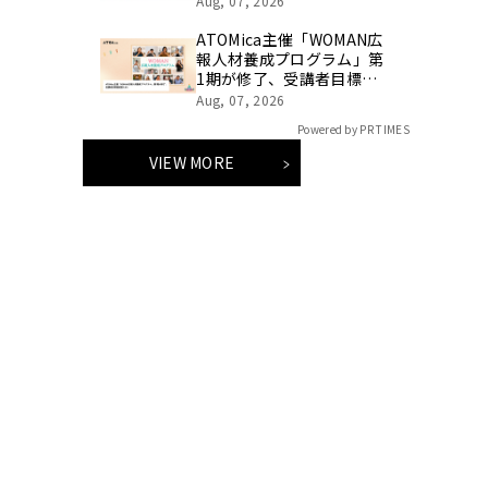
Aug, 07, 2026
したコラボレーションアフ
タヌーンティーを販売
ATOMica主催「WOMAN広
報人材養成プログラム」第
1期が修了、受講者目標達
成度81.8%
Aug, 07, 2026
Powered by PR TIMES
VIEW MORE