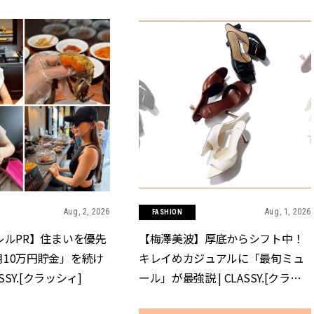
Aug, 2, 2026
Aug, 1, 2026
FASHION
レルPR】住まいを優先
【梅澤美波】厚底からシフト中！
10万円貯金」を続け
キレイめカジュアルに「最旬ミュ
ASSY.[クラッシィ]
ール」が最強説 | CLASSY.[クラッ
シィ]