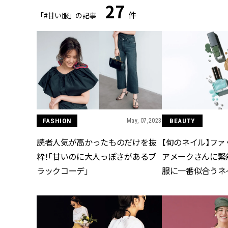
27
件
「#甘い服」の記事
FASHION
May, 07,2023
BEAUTY
読者人気が高かったものだけを抜
【旬のネイル】フ
粋！「甘いのに大人っぽさがあるブ
アメークさんに緊
ラックコーデ」
服に一番似合うネ