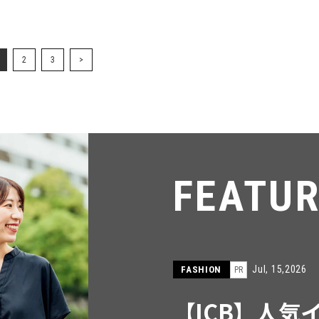
2
3
>