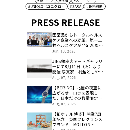
#UNIQLO（ユニクロ）
#ZARA
#骨格診断
PRESS RELEASE
医薬品からトータルヘルス
ケア企業への変革。第一三
共ヘルスケアが発足20周年
を記念し、製品開発・新カ
Jun, 19, 2026
テゴリ挑戦の舞台や旧社統
合時のエピソードを社員の
JINS銀座店アートギャラリ
想いとともに振り返る特別
ーにて8月11日（火）より
映像を公開！
開催 写真家・村越としや氏
「沈黙の中身はすべて言葉
Aug, 07, 2026
だった」
【BERING】北極の夜空に
広がるオーロラを表現し
た、日本だけの数量限定モ
デルがリリース
Aug, 07, 2026
【都ホテル 博多】開業7周
年記念 英国フレグランス
ブランド「MOLTON
BROWN」の世界観を表現