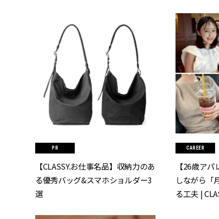
CAREER
【CLASSY.お仕事名品】収納力のあ
【26歳アパ
る優秀バッグ&スマホショルダー3
しながら「月
選
る工夫 | CL