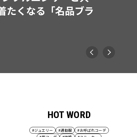
輩の「オシャレ」大特集｜CLASS
月号発売
HOT WORD
#ジュエリー
#通勤服
#お呼ばれコーデ
#旅コーデ
#結婚
#スニーカー