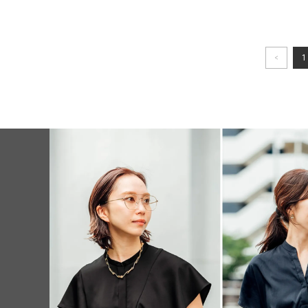
<
1
と共