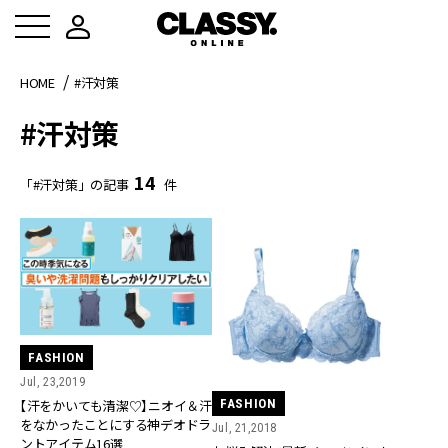
HOME
#汗対策
#汗対策
14
「#汗対策」の記事
件
FASHION
Jul, 23,2019
【汗をかいても清潔♡】ニオイ＆汗
FASHION
をなかったことにする神デオドラ
Jul, 21,2018
ントアイテム16選