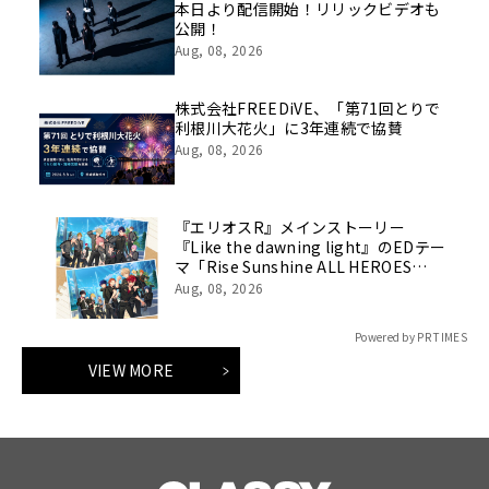
本日より配信開始！リリックビデオも
公開！
Aug, 08, 2026
株式会社FREEDiVE、「第71回とりで
利根川大花火」に3年連続で協賛
Aug, 08, 2026
『エリオスR』メインストーリー
『Like the dawning light』のEDテー
マ「Rise Sunshine ALL HEROES
Ver.」がフルサイズ配信決定！
Aug, 08, 2026
Powered by PR TIMES
VIEW MORE