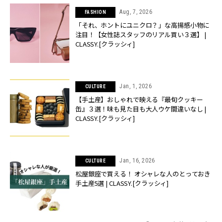
Aug, 7, 2026
FASHION
「それ、ホントにユニクロ？」な高揚感小物に
注目！【女性誌スタッフのリアル買い３選】 |
CLASSY.[クラッシィ]
Jan, 1, 2026
CULTURE
【手土産】おしゃれで映える『最旬クッキー
缶』３選！味も見た目も大人ウケ間違いなし |
CLASSY.[クラッシィ]
Jan, 16, 2026
CULTURE
松屋銀座で買える！ オシャレな人のとっておき
手土産5選 | CLASSY.[クラッシィ]