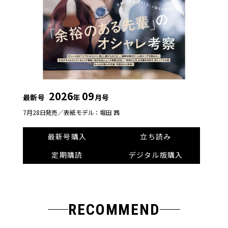
2026
09
最新号
年
月号
7月28日発売／
表紙モデル：堀田 茜
最新号購入
立ち読み
定期購読
デジタル版購入
RECOMMEND