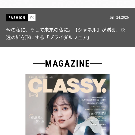
FASHION
Jul, 24,2026
PR
が贈る、永
【ICB】人気インフルエンサーと共同制作! 週
なる「名品ブラウス」２選
MAGAZINE