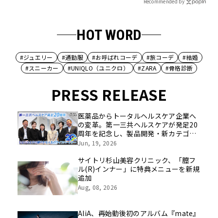
Recommended by
HOT WORD
#ジュエリー
#通勤服
#お呼ばれコーデ
#旅コーデ
#結婚
#スニーカー
#UNIQLO（ユニクロ）
#ZARA
#骨格診断
PRESS RELEASE
医薬品からトータルヘルスケア企業へ
の変革。第一三共ヘルスケアが発足20
周年を記念し、製品開発・新カテゴリ
挑戦の舞台や旧社統合時のエピソード
Jun, 19, 2026
を社員の想いとともに振り返る特別映
像を公開！
サイトリ杉山美容クリニック、「膣フ
ル(R)インナー」に特典メニューを新規
追加
Aug, 08, 2026
AliA、再始動後初のアルバム『mate』