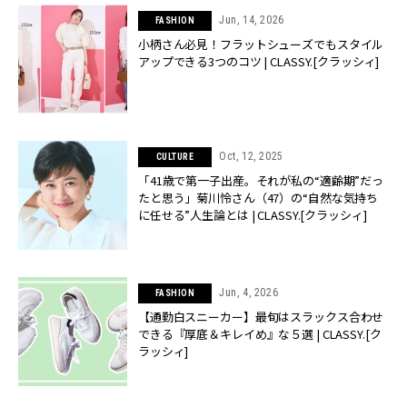
Jun, 14, 2026
FASHION
小柄さん必見！フラットシューズでもスタイル
アップできる3つのコツ | CLASSY.[クラッシィ]
Oct, 12, 2025
CULTURE
「41歳で第一子出産。それが私の“適齢期”だっ
たと思う」菊川怜さん（47）の“自然な気持ち
に任せる”人生論とは | CLASSY.[クラッシィ]
Jun, 4, 2026
FASHION
【通勤白スニーカー】最旬はスラックス合わせ
できる『厚底＆キレイめ』な５選 | CLASSY.[ク
ラッシィ]