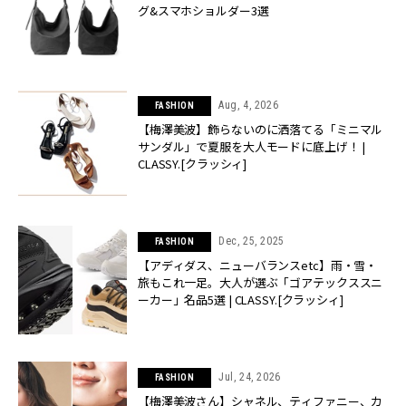
グ&スマホショルダー3選
Aug, 4, 2026
FASHION
【梅澤美波】飾らないのに洒落てる「ミニマル
サンダル」で夏服を大人モードに底上げ！ |
CLASSY.[クラッシィ]
Dec, 25, 2025
FASHION
【アディダス、ニューバランスetc】雨・雪・
旅もこれ一足。大人が選ぶ「ゴアテックススニ
ーカー」名品5選 | CLASSY.[クラッシィ]
Jul, 24, 2026
FASHION
【梅澤美波さん】シャネル、ティファニー、カ