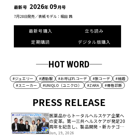
2026
09
最新号
年
月号
7月28日発売／
表紙モデル：堀田 茜
最新号購入
立ち読み
定期購読
デジタル版購入
HOT WORD
#ジュエリー
#通勤服
#お呼ばれコーデ
#旅コーデ
#結婚
#スニーカー
#UNIQLO（ユニクロ）
#ZARA
#骨格診断
PRESS RELEASE
医薬品からトータルヘルスケア企業へ
の変革。第一三共ヘルスケアが発足20
周年を記念し、製品開発・新カテゴリ
挑戦の舞台や旧社統合時のエピソード
Jun, 19, 2026
を社員の想いとともに振り返る特別映