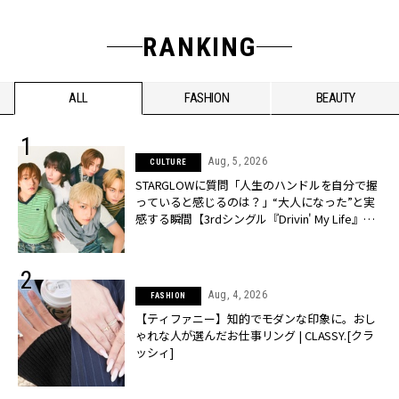
RANKING
ALL
FASHION
BEAUTY
Aug, 5, 2026
CULTURE
STARGLOWに質問「人生のハンドルを自分で握
っていると感じるのは？」“大️人になった”と実
感する瞬間【3rdシングル『Drivin' My Life』発
売】 | CLASSY.[クラッシィ]
Aug, 4, 2026
FASHION
【ティファニー】知的でモダンな印象に。おし
ゃれな人が選んだお仕事リング | CLASSY.[クラ
ッシィ]