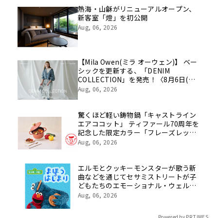
像を公開！
熱海・山龢がリニューアルオープン、
新客室「燈」を初公開
Aug, 06, 2026
【Mila Owen(ミラ オーウェン)】 ベー
シックを更新する、「DENIM
COLLECTION」を発売！〈8月6日(木)
公開〉
Aug, 06, 2026
驚くほど軽い鋳物鍋「キャストライン
エアココット」 ティファール70周年を
記念した限定カラー「フレーズレッド
IHココット鍋 24cm」数量限定で発
Aug, 06, 2026
売！
エルモとクッキーモンスターが歌う新
曲などを通じてセサミストリートが子
どもたちのエモーショナル・ウェルビ
ーイングをサポート
Aug, 06, 2026
Powered by PR TIMES