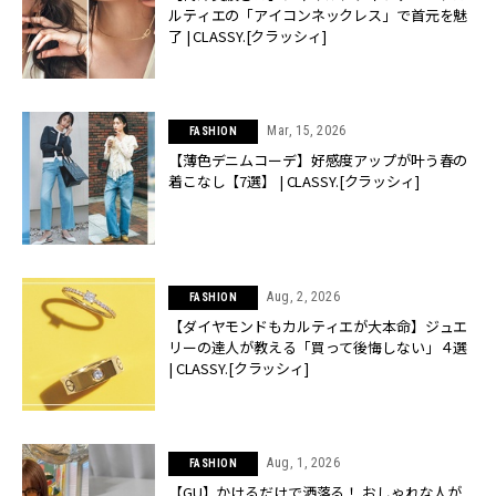
ルティエの「アイコンネックレス」で首元を魅
了 | CLASSY.[クラッシィ]
Mar, 15, 2026
FASHION
【薄色デニムコーデ】好感度アップが叶う春の
着こなし【7選】 | CLASSY.[クラッシィ]
Aug, 2, 2026
FASHION
【ダイヤモンドもカルティエが大本命】ジュエ
リーの達人が教える「買って後悔しない」４選
| CLASSY.[クラッシィ]
Aug, 1, 2026
FASHION
【GU】かけるだけで洒落る！ おしゃれな人が