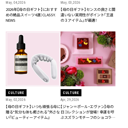
May, 04,2026
May, 03,2026
2026年【母の日ギフト】におすす
【母の日ギフト】センスの良さと間
めの絶品スイーツ4選｜CLASSY.
違いない実用性がポイント「王道
NEWS
の３アイテム」が最適！
CULTURE
CULTURE
May, 02,2026
Apr, 29,2026
【母の日ギフト】いつも頑張る母に
【ジャン＝ポール・エヴァン】母の
贈る“気分も体も癒される”外さな
日コレクションが登場！ 幸運を呼
い『ビューティーアイテム』
ぶスズランモチーフのショコラに
も注目