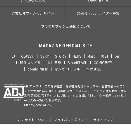
光文社オフィシャルサイト
読者モデル、ライター募集
ブラウザプッシュ通知について
MAGAZINE OFFICIAL SITE
JJ
CLASSY.
VERY
STORY
HERS
Mart
美ST
bis
和食スタイル
女性自身
SmartFLASH
COMIC熱帯
comic Pureri
マンガ コミソル
本がすき。
ABJマークは、この電子書店・電子書籍配信サービスが、著作権者からコン
テンツ使用許諾を得た正規版配信サービスであることを示す登録商標（登録
番号 第6091713号）です。ABJマークの詳細、ABJマークを掲示しているサ
ービスの一覧はこちらです。
https://aebs.or.jp/
このサイトについて
プライバシーポリシー
サイトマップ
©Kobunsha Co., Ltd. All Rights Reserved.