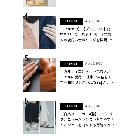
ッシィ]
物とは？ | CLASSY.[クラッシィ]
 24, 2025
Aug, 5, 2026
FASHION
れバッグ最新
【ブルガリ】【ブシュロン】背
プラダetc.
中を押してくれる！ おしゃれな
力あり」が条
人の愛用お仕事リングを拝見 |
クラッシィ]
CLASSY.[クラッシィ]
 20, 2026
Aug, 3, 2026
FASHION
シュロン、ショ
【カルティエ】おしゃれな人が
人が選んだ婚
リアルに愛用！ 仕事で自信をく
公開 |
れる相棒リング | CLASSY.[クラッ
ィ]
シィ]
 24, 2026
Aug, 5, 2026
FASHION
方３選】結婚
【白系スニーカー4選】アディダ
“シンプル黒ワ
ス、ニューバランス…歩きやすさ
フ』で盛るのが
とオシャレを両立する万能シュ
[クラッシィ]
ーズ | CLASSY.[クラッシィ]