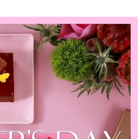
BEAUTY
Aug, 5, 2026
Feb,
BEAUTY
WEDDING
ユニクロ名品も！日焼け対策ガ
結婚式に黒ドレス
チ勢の「ないと無理」なアイテ
ばれで失敗しない
ムハック7選 | CLASSY.[クラッシ
ーを解説 | CLASS
ィ]
Aug, 5, 2026
Aug,
BEAUTY
WEDDING
夏の深刻なくすみ・色ムラにア
【結婚指輪】人気
プローチ！【透明感を底上げ】
ング22選｜20〜3
神コスメ３選 | CLASSY.[クラッシ
エピソードも | CLA
ィ]
ィ]
Nov, 17, 2025
Jun,
BEAUTY
WEDDING
【落ちない名品リップ10選】塗
【一生ものジュエ
り直しできない・皮むけしやす
存在感が際立つ！
いetc.悩みをクリア | CLASSY.[ク
「トゥギャザー」