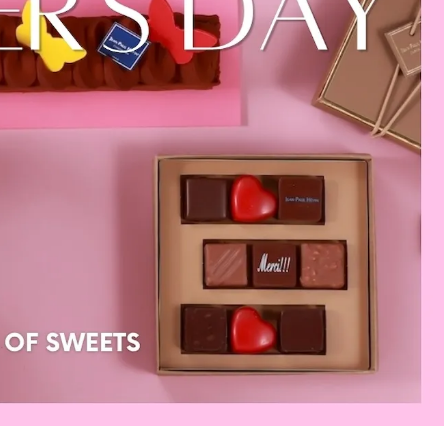
ラッシィ]
目 | CLASSY.[クラ
Aug, 5, 2026
Dec,
BEAUTY
WEDDING
忙しい毎日に「うるおいター
【結婚式のお呼ば
ボ」を。新【SOFINA BASIC＋】
事情】アンテプリマ、
のお手入れでうるおってなめら
「小さくても収納
かな肌を目指す | CLASSY.[クラッ
件！ | CLASSY.[
シィ]
Aug, 4, 2026
May,
BEAUTY
WEDDING
【猛暑ダメージ】はまずリセッ
【カルティエ、ブ
ト！30代の夏枯れ肌を救う「先
ーメ】おしゃれな
回りエイジングケア」美容液3選
約指輪＆結婚指輪を
| CLASSY.[クラッシィ]
CLASSY.[クラッシ
Jul, 13, 2026
Mar,
BEAUTY
WEDDING
朝の“寝ぐせ直し”はもういらな
【トレンドの巻き
い！夜に仕込む「ヘアケア家
式ゲスト服の鉄板
電」3選 | CLASSY.[クラッシィ]
ンピ”は『スカー
正解！ | CLASSY.