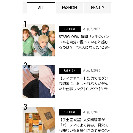
WEDDING
ALL
FASHION
BEAUTY
WEDDIN
 16, 2026
Aug, 5, 2026
CULTURE
はアリ？お呼
STARGLOWに質問「人生のハン
コーデ＆マナ
ドルを自分で握っていると感じ
Y.[クラッシィ]
るのは？」“大️人になった”と実
感する瞬間【3rdシングル
『Drivin' My Life』発売】 |
CLASSY.[クラッシィ]
 13, 2025
Aug, 4, 2026
FASHION
ブランドのリ
【ティファニー】知的でモダン
0代カップルの
な印象に。おしゃれな人が選ん
SSY.[クラッシ
だお仕事リング | CLASSY.[クラッ
シィ]
 30, 2026
Aug, 1, 2026
CULTURE
リー】1つでも
【手土産４選】人気料理家が
ポメラートの
「パーティによく持参」見栄え
シリーズに注
も味わいもお墨付きの老舗の名