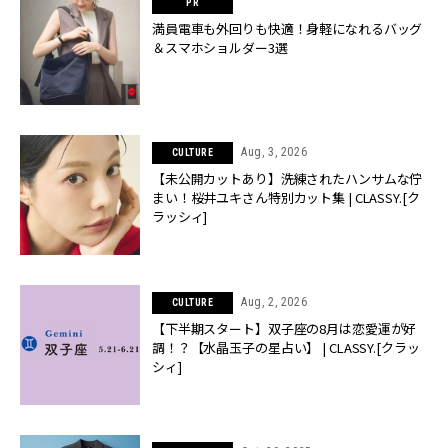
満員電車も外回りも快適！身軽になれるバッグ
＆スマホショルダー3選
Aug, 3, 2026
CULTURE
【未公開カットあり】洗練されたハンサムな佇
まい！桜井ユキさん特別カット集 | CLASSY.[ク
ラッシィ]
Aug, 2, 2026
CULTURE
【下半期スタート】双子座の8月は恋愛運が好
調！？【水晶玉子の星占い】 | CLASSY.[クラッ
シィ]