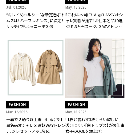
Jul, 01,2026
May, 18,2026
“キレイめヘルシー”な新定番ボト
『これは本当にいい』CLASSY.オシ
ムスは「ハーフレギンス」に決定！
ャレ賢者が推す！お仕事名品10選
リッチに見えるコーデ３選
＜U1.3万円スーツ、３WAYトレン
チetc.＞
FASHION
FASHION
May, 16,2026
May, 13,2026
一着で２通り以上着回せる【お仕
「1枚と言わず3枚くらい欲しい」
事名品オシャレ３選】3WAYトレン
透けにくい【白トップス】がお仕事
チ、ジレセットアップetc.
女子のQOLを爆上げ！