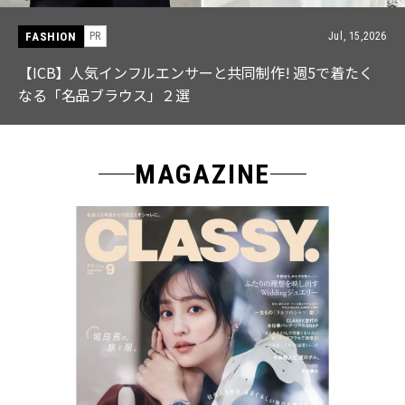
FASHION
PR
Jul, 15,2026
【ICB】人気インフルエンサーと共同制作! 週5で着たく
なる「名品ブラウス」２選
MAGAZINE