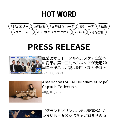
HOT WORD
#ジュエリー
#通勤服
#お呼ばれコーデ
#旅コーデ
#結婚
#スニーカー
#UNIQLO（ユニクロ）
#ZARA
#骨格診断
PRESS RELEASE
医薬品からトータルヘルスケア企業へ
の変革。第一三共ヘルスケアが発足20
周年を記念し、製品開発・新カテゴリ
挑戦の舞台や旧社統合時のエピソード
Jun, 19, 2026
を社員の想いとともに振り返る特別映
像を公開！
Americana for SALON adam et rope’
Capsule Collection
Aug, 07, 2026
【グランドプリンスホテル新高輪】さ
つまいも×栗×かぼちゃが彩る秋の恵