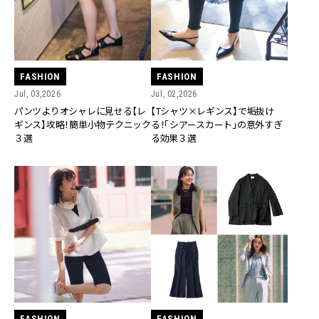
FASHION
FASHION
Jul, 03,2026
Jul, 02,2026
パンツよりオシャレに見せる【レ
【Tシャツ×レギンス】で垢抜け
ギンス】攻略！簡単小物テクニック
る！「シアースカート」の意外すぎ
３選
る効果３選
FASHION
FASHION