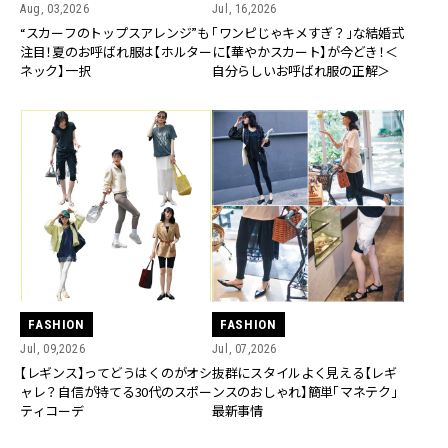
Aug, 03,2026
Jul, 16,2026
“スカーフのトップスアレンジ”も
「ワンピじゃキメすぎ？」な結婚式
注目！夏のお呼ばれ服は【ホルター
に【華やかスカート】が今どき！＜
ネック】一択
自分らしいお呼ばれ服の正解＞
FASHION
FASHION
Jul, 09,2026
Jul, 07,2026
【レギンス】ってどうはくのがオシ
抜群にスタイルよく見える【レギ
ャレ？自信が持てる30代のスポー
ンスのおしゃれ】簡単「マネテク」
ティコーデ
最新事情