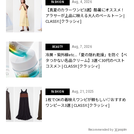
Aug, 4, 2026
FASHION
【真夏のカラーワンピ3選】酷暑にオススメ！
アラサーが上品に映える大人のペールトーン |
CLASSY.[クラッシィ]
Aug, 7, 2026
BEAUTY
冷房・紫外線etc...「夏の隠れ乾燥」を防ぐ【ベ
タつかない名品クリーム】3選＜30代のベスト
コスメ＞ | CLASSY.[クラッシィ]
Aug, 21, 2025
FASHION
1枚でOKの着映えワンピが頼もしい♡おすすめ
ワンピース3選 | CLASSY.[クラッシィ]
Recommended by