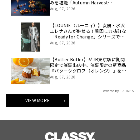
みを堪能「Autumn Harvest
Afternoon Tea」開催
Aug, 07, 2026
【LOUNIE（ルーニィ）】女優・水沢
エレナさんが魅せる！着回し力抜群な
「Ready for Change」シリーズでつ
くる「10daysスタイルを8/7(金)より
Aug, 07, 2026
WEBにて公開
【Butter Butler】がJR東京駅に期間
限定で催事出店中。催事限定の新商品
『バタークグロフ（オレンジ）』をご
用意してお待ちしております！
Aug, 07, 2026
Powered by PR TIMES
VIEW MORE