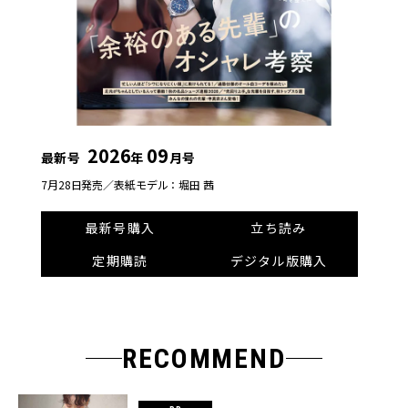
2026
09
最新号
年
月号
7月28日発売／
表紙モデル：堀田 茜
最新号購入
立ち読み
定期購読
デジタル版購入
RECOMMEND