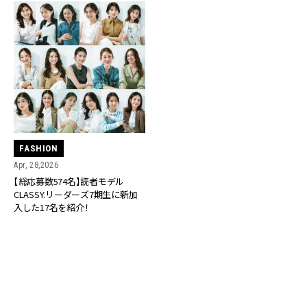
FASHION
Apr, 28,2026
【総応募数574名】読者モデル
CLASSY.リーダーズ7期生に新加
入した17名を紹介！
RANKING