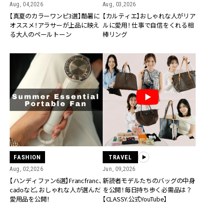
Aug, 04,2026
Aug, 03,2026
【真夏のカラーワンピ3選】酷暑に
【カルティエ】おしゃれな人がリア
オススメ！アラサーが上品に映え
ルに愛用！ 仕事で自信をくれる相
る大人のペールトーン
棒リング
FASHION
TRAVEL
Aug, 02,2026
Jun, 09,2026
【ハンディファン6選】Francfranc、
新読者モデルたちのバッグの中身
cadoなど。おしゃれな人が選んだ
を公開！毎日持ち歩く必需品は？
愛用品を公開！
【CLASSY.公式YouTube】