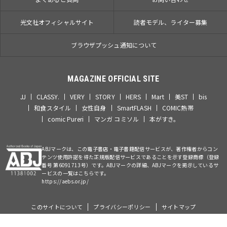
光文社オフィシャルサイト
読者モデル、ライター募集
ブラウザプッシュ通知について
MAGAZINE OFFICIAL SITE
JJ
CLASSY.
VERY
STORY
HERS
Mart
美ST
bis
和食スタイル
女性自身
SmartFLASH
COMIC熱帯
comic Pureri
マンガ コミソル
本がすき。
ABJマークは、この電子書店・電子書籍配信サービスが、著作権者からコン
テンツ使用許諾を得た正規版配信サービスであることを示す登録商標（登録
番号 第6091713号）です。ABJマークの詳細、ABJマークを掲示しているサ
ービスの一覧はこちらです。
https://aebs.or.jp/
このサイトについて
プライバシーポリシー
サイトマップ
©Kobunsha Co., Ltd. All Rights Reserved.