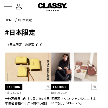
HOME
#日本限定
#日本限定
7
「#日本限定」の記事
件
FASHION
FASHION
PR
PR
Feb, 25,2026
Nov, 28,2024
一粒万倍日に向けて買いたい！日
堀田茜さん、オシャレの仕上げは
本限定 春色バッグ＆財布【4選】
いつも【サンローラン】