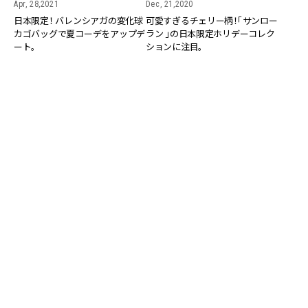
Apr, 28,2021
Dec, 21,2020
日本限定！ バレンシアガの変化球
可愛すぎるチェリー柄！「サンロー
カゴバッグで夏コーデをアップデ
ラン 」の日本限定ホリデーコレク
ート。
ションに注目。
FASHION
Sep, 27,2019
【新作ジュエリー】日本限定「ティ
ファニーTスマイル」のペンダント
が可愛すぎる！
RANKING