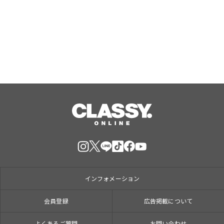
ォレスティコーヒー 愛甲石田店」に
て、８月１７日（月）からクレープ販
Aug, 07, 2026
売を開始
インフォメーション
会員登録
広告掲載について
よくあるご質問
お問い合わせ