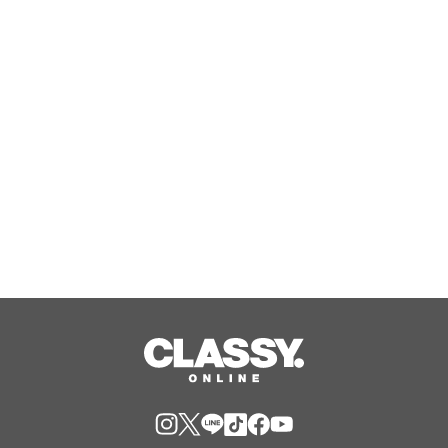
ナパックが連携し、工場で発生する紙
容器損紙を段ボールへ再資源化する実
証を開始
Aug, 08, 2026
国産米粉をブレンドしたもちもち生地
×北海道産生クリームホイップ！「フ
ォレスティコーヒー 愛甲石田店」に
て、８月１７日（月）からクレープ販
Aug, 07, 2026
売を開始