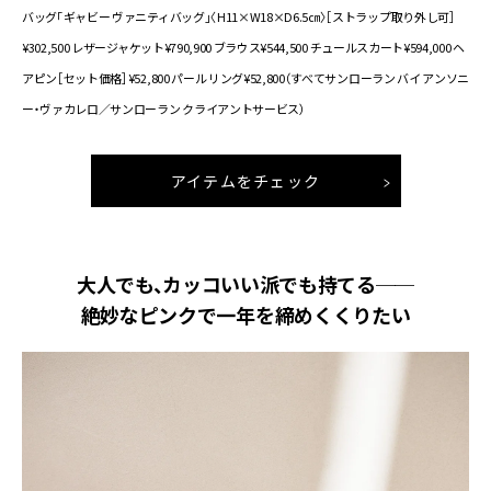
バッグ「ギャビー ヴァニティバッグ」〈H11×W18×D6.5㎝〉［ストラップ取り外し可］
¥302,500 レザージャケット¥790,900 ブラウス¥544,500 チュールスカート¥594,000 ヘ
アピン［セット価格］¥52,800 パール リング¥52,800（すべてサンローラン バイ アンソニ
ー・ヴァカレロ／サンローラン クライアントサービス）
アイテムをチェック
大人でも、カッコいい派でも持てる──
絶妙なピンクで一年を締めくくりたい