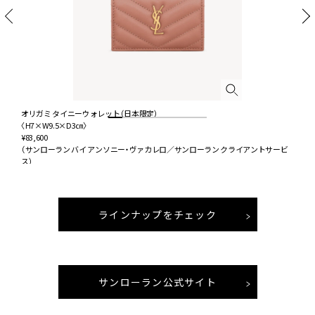
オリガミ タイニーウォレット（日本限定）
〈H7×W9.5×D3㎝〉
〈
¥83,600
¥
ビ
（サンローラン バイ アンソニー・ヴァカレロ／サンローラン クライアントサービ
（
ス）
ス
ラインナップをチェック
サンローラン公式サイト