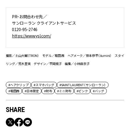
PR・お問合わせ先／
サンローラン クライアントサービス
0120-95-2746
https://www.ysl.com/
撮影／土山大輔（TRON） モデル／堀田 茜 ヘアメーク／笹本恭平（ilumini） スタイ
リング／荒木里実 デザイン／平岡規子 編集／小林麻衣子
#ヘアクリップ
#スマホバッグ
#SAINT LAURENT（サンローラン）
#堀田茜
#日本限定
#財布
#ミニ財布
#ピンク
#バッグ
SHARE