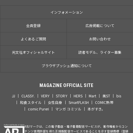
インフォメーション
会員登録
広告掲載について
よくあるご質問
お問い合わせ
光文社オフィシャルサイト
読者モデル、ライター募集
ブラウザプッシュ通知について
MAGAZINE OFFICIAL SITE
JJ
CLASSY.
VERY
STORY
HERS
Mart
美ST
bis
和食スタイル
女性自身
SmartFLASH
COMIC熱帯
comic Pureri
マンガ コミソル
本がすき。
ABJマークは、この電子書店・電子書籍配信サービスが、著作権者からコン
テンツ使用許諾を得た正規版配信サービスであることを示す登録商標（登録